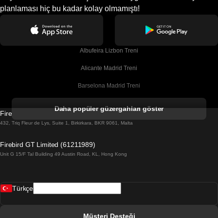
planlaması hiç bu kadar kolay olmamıştı!
Albufeira Lizbon Treni
Alicante Madrid Treni
Barselona Madrid Treni
Barselona Malaga Treni
Daha popüler güzergahları göster
Firebird GT Limited (OC 1451)
Barselona Sevilla Treni
432, Triq Fleur de Lys, Suite 1, Birkirkara, BKR 9061, Malta
Barselona Valensiya Treni
Firebird GT Limited (61211989)
Unit G 15/F Tal Building 49 Austin Road, KL, Hong Kong
Belfast Dublin Treni
Bergen Oslo Treni
Türkçe
Berlin Prag Treni
Bratislava Budapeşte Treni
Müşteri Desteği