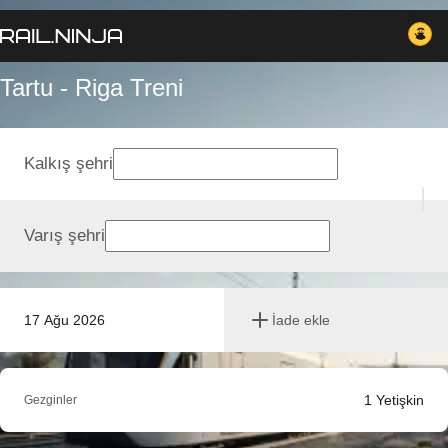
Tartu - Riga Treni
Kalkış şehri
Varış şehri
17 Ağu 2026
İade ekle
1
Yetişkin
Gezginler