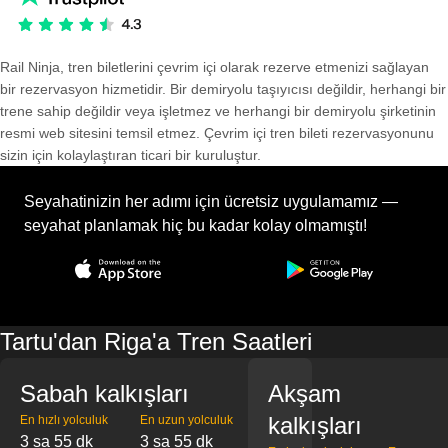
Rail Ninja, tren biletlerini çevrim içi olarak rezerve etmenizi sağlayan
bir rezervasyon hizmetidir. Bir demiryolu taşıyıcısı değildir, herhangi bir
trene sahip değildir veya işletmez ve herhangi bir demiryolu şirketinin
resmi web sitesini temsil etmez. Çevrim içi tren bileti rezervasyonunu
sizin için kolaylaştıran ticari bir kuruluştur.
Seyahatinizin her adımı için ücretsiz uygulamamız —
seyahat planlamak hiç bu kadar kolay olmamıştı!
Tartu'dan Riga'a Tren Saatleri
Sabah kalkışları
Akşam
kalkışları
En hızlı yolculuk
En uzun yolculuk
3 sa 55 dk
3 sa 55 dk