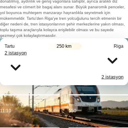
donatılmış, aydınlık ve geniş vagonlara sahiptir, ayrıca aralıklı diz
mesafesi ve cömert bir bagaj alanı sunar. Büyük panaromik penceler,
yol boyunca muhteşem manzarayı hayranlıkla seyretmek için
mükemmeldir. Tartu'den Riga'ye tren yolcuğulunu tercih etmenin bir
diğer nedeni de, tren istasyonlarının şehir merkezlerine yakın olması,
toplu taşıma araçlarıyla kolayca erişilebilir olması ve bu sayede
gezmeyi çok kolaylaştırmasıdır.
Tartu
250 km
Riga
2 istasyon
2 istasyon
En erken hareket:
En düşük fiyat:
11:10
$50