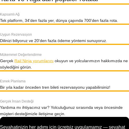
Kapsamlı Ağ
Tek platform, 34'den fazla yer, dünya çapında 700'den fazla rota.
Uygun Rezervasyon
Dilinizi biliyoruz ve 20'den fazla ödeme yöntemi sunuyoruz.
Mükemmel Değerlendirme
Gerçek
Rail Ninja yorumlarını
okuyun ve yolcularımızın hakkımızda ne
söylediğini görün.
Esnek Planlama
Bir yıla kadar önceden tren bileti rezervasyonu yapabilirsiniz!
Gerçek İnsan Desteği
Yardıma mı ihtiyacınız var? Yolculuğunuz sırasında veya öncesinde
müşteri desteğimizle iletişime geçin.
Seyahatinizin her adımı için ücretsiz uygulamamız — seyahat