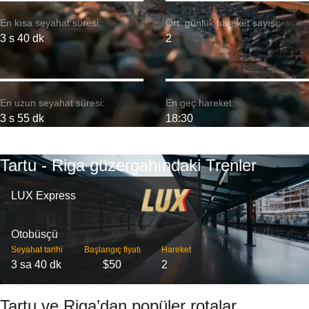
En kısa seyahat süresi:
Ort. günlük hareket sayısı:
3 s 40 dk
2
En uzun seyahat süresi:
En geç hareket:
3 s 55 dk
18:30
Tartu - Riga güzergahındaki Trenler
LUX Express
Otobüsçü
Seyahat tarihi
Başlangıç ​​fiyatı
Hareket
3 sa 40 dk
$50
2
Tartu ve Riga’dan popüler rotalar