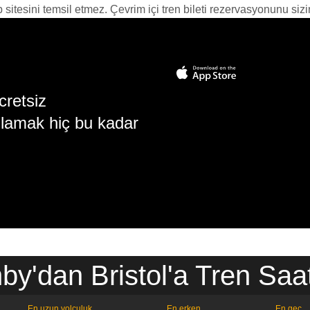
itesini temsil etmez. Çevrim içi tren bileti rezervasyonunu sizin i
cretsiz
lamak hiç bu kadar
by'dan Bristol'a Tren Saat
En uzun yolculuk
En erken
En geç