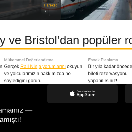
Hareket
7
 ve Bristol’dan popüler r
Mükemmel Değerlendirme
Esnek Planlama
en
Gerçek
Rail Ninja yorumlarını
okuyun
Bir yıla kadar öncede
ve yolcularımızın hakkımızda ne
bileti rezervasyonu
söylediğini görün.
yapabilirsiniz!
gulamamız —
amıştı!