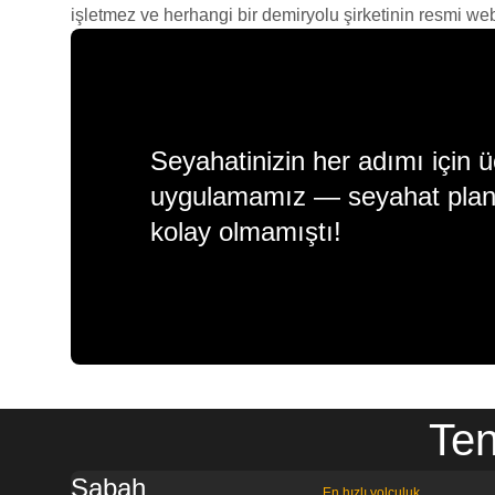
işletmez ve herhangi bir demiryolu şirketinin resmi web s
Seyahatinizin her adımı için ü
uygulamamız — seyahat plan
kolay olmamıştı!
Ten
Sabah
En hızlı yolculuk