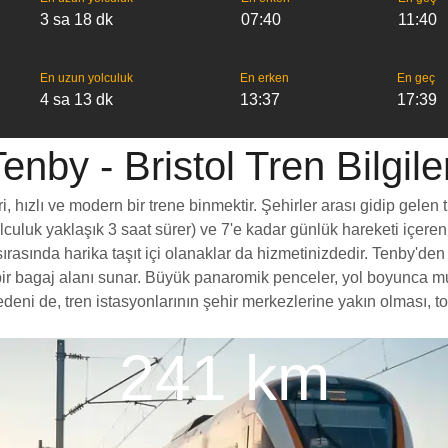
3 sa 18 dk
07:40
11:40
En uzun yolculuk
En erken
En geç
4 sa 13 dk
13:37
17:39
enby - Bristol Tren Bilgile
, hızlı ve modern bir trene binmektir. Şehirler arası gidip gelen 
yolculuk yaklaşık 3 saat sürer) ve 7'e kadar günlük hareketi içeren
asında harika taşıt içi olanaklar da hizmetinizdedir. Tenby'den Br
rt bir bagaj alanı sunar. Büyük panaromik penceler, yol boyunc
deni de, tren istasyonlarının şehir merkezlerine yakın olması, to
241 km