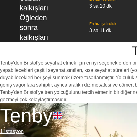
3 sa 10 dk
kalkışları
Öğleden
En hızlı yolculuk
sonra
3 sa 11 dk
kalkışları
T
Tenby'den Bristol'ye seyahat etmek için en iyi seçeneklerden biri
yapabilecekleri çeşitli seyahat sınıfları, kısa seyahat süreleri (
duyabilecekleri her şeyi sunmak üzere tasarlanmıştır. Yolculuk sır
geniş vagonlara sahiptir, ayrıca aralıklı diz mesafesi ve cöme
Tenby'den Bristol'ye tren yolcuğulunu tercih etmenin bir diğer ne
gezmeyi çok kolaylaştırmasıdır.
Tenby
1 istasyon