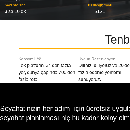
Seyahat tarihi
Başlangıç ​​fiyatı
3 sa 10 dk
$121
Tenby
Kapsamlı Ağ
Uygun Rezervasyon
Tek platform, 34'den fazla
Dilinizi biliyoruz ve 20'd
yer, dünya çapında 700'den
fazla ödeme yöntemi
fazla rota.
sunuyoruz.
Seyahatinizin her adımı için ücretsiz uy
seyahat planlaması hiç bu kadar kolay olm