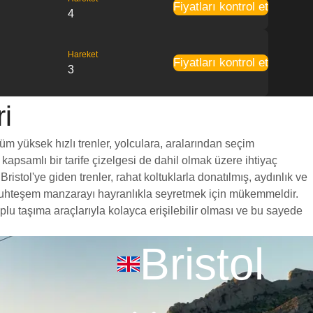
Fiyatları kontrol et
4
Hareket
Fiyatları kontrol et
3
ri
tüm yüksek hızlı trenler, yolculara, aralarından seçim
 kapsamlı bir tarife çizelgesi de dahil olmak üzere ihtiyaç
istol'ye giden trenler, rahat koltuklarla donatılmış, aydınlık ve
a muhteşem manzarayı hayranlıkla seyretmek için mükemmeldir.
plu taşıma araçlarıyla kolayca erişilebilir olması ve bu sayede
Bristol