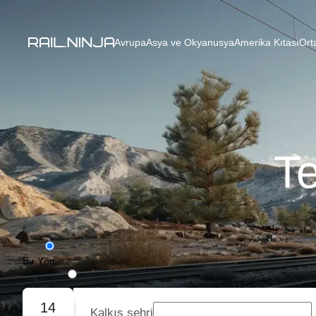
Avrupa
Asya ve Okyanusya
Amerika Kıtası
Ort
Te
Bir Yön
Gidiş-Dönüş
14
Kalkış şehri