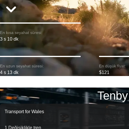
En kısa seyahat süresi:
3 s 10 dk
En uzun seyahat süresi:
En düşük fiyat:
4 s 13 dk
$121
Tenby 
Transport for Wales
1 Değişiklikle tren