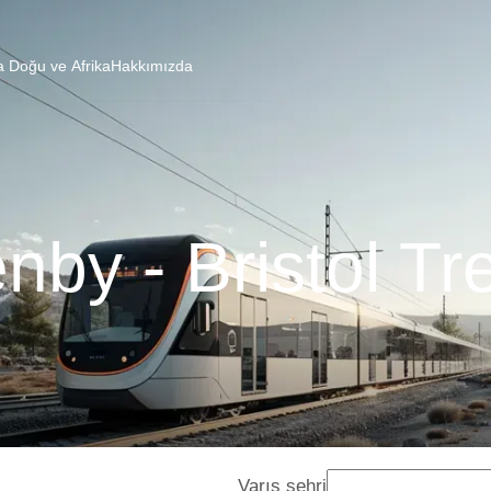
a Doğu ve Afrika
Hakkımızda
nby - Bristol Tr
Varış şehri