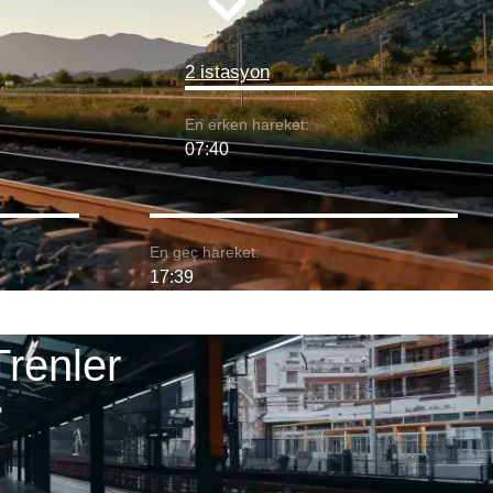
2 istasyon
En erken hareket:
07:40
En geç hareket:
17:39
Trenler