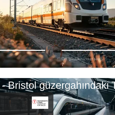
Ort. günlük hareket sayısı:
7
- Bristol güzergahındaki 