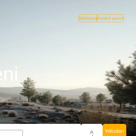
Biletlerim
Kontrol paneli
eni
Yolcuları