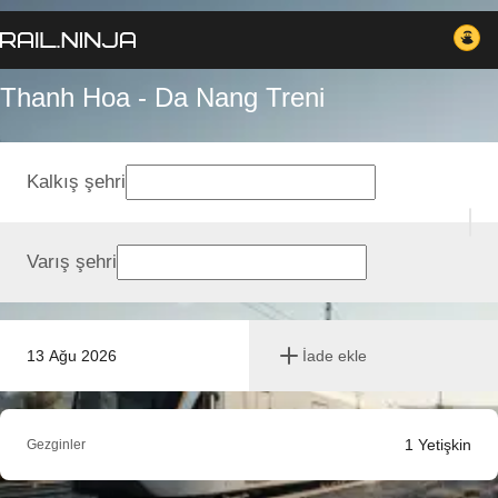
Thanh Hoa - Da Nang Treni
Kalkış şehri
Varış şehri
13 Ağu 2026
İade ekle
1
Yetişkin
Gezginler