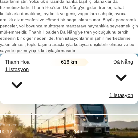
tasarlanmıştır. Yolculuk sırasında harika taşıt içi olanaklar da
hizmetinizdedir. Thanh Hoa'den Đà Nẵng'ye giden trenler, rahat
koltuklarla donatılmış, aydınlık ve geniş vagonlara sahiptir, ayrıca
aralıklı diz mesafesi ve cömert bir bagaj alanı sunar. Büyük panaromik
penceler, yol boyunca muhteşem manzarayı hayranlıkla seyretmek için
mükemmeldir. Thanh Hoa'den Đà Nẵng'ye tren yolcuğulunu tercih
etmenin bir diğer nedeni de, tren istasyonlarının şehir merkezlerine
yakın olması, toplu taşıma araçlarıyla kolayca erişilebilir olması ve bu
sayede gezmeyi çok kolaylaştırmasıdır.
Thanh Hoa
616 km
Đà Nẵng
1 istasyon
1 istasyon
En erken hareket:
En düşük fiyat:
00:12
$46