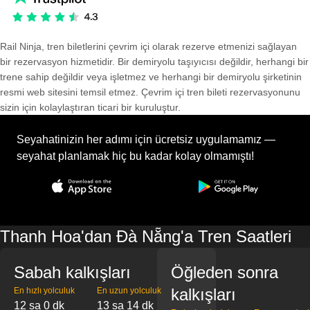
Rail Ninja, tren biletlerini çevrim içi olarak rezerve etmenizi sağlayan
bir rezervasyon hizmetidir. Bir demiryolu taşıyıcısı değildir, herhangi bir
trene sahip değildir veya işletmez ve herhangi bir demiryolu şirketinin
resmi web sitesini temsil etmez. Çevrim içi tren bileti rezervasyonunu
sizin için kolaylaştıran ticari bir kuruluştur.
Seyahatinizin her adımı için ücretsiz uygulamamız —
seyahat planlamak hiç bu kadar kolay olmamıştı!
Thanh Hoa'dan Đà Nẵng'a Tren Saatleri
Sabah kalkışları
Öğleden sonra
kalkışları
En hızlı yolculuk
En uzun yolculuk
12 sa 0 dk
13 sa 14 dk