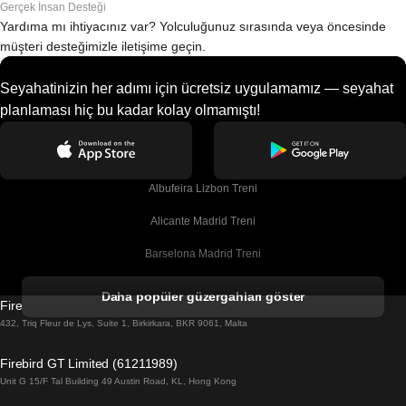
Gerçek İnsan Desteği
Yardıma mı ihtiyacınız var? Yolculuğunuz sırasında veya öncesinde
müşteri desteğimizle iletişime geçin.
Seyahatinizin her adımı için ücretsiz uygulamamız — seyahat
planlaması hiç bu kadar kolay olmamıştı!
Albufeira Lizbon Treni
Alicante Madrid Treni
Barselona Madrid Treni
Barselona Malaga Treni
Daha popüler güzergahları göster
Firebird GT Limited (OC 1451)
Barselona Sevilla Treni
432, Triq Fleur de Lys, Suite 1, Birkirkara, BKR 9061, Malta
Barselona Valensiya Treni
Firebird GT Limited (61211989)
Unit G 15/F Tal Building 49 Austin Road, KL, Hong Kong
Belfast Dublin Treni