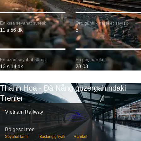
En kısa seyahat süresi:
Ort. günlük hareket sayısı:
11 s 56 dk
5
En uzun seyahat süresi:
En geç hareket:
13 s 14 dk
23:03
Thanh Hoa - Đà Nẵng güzergahındaki
Trenler
Vietnam Railway
Bölgesel tren
Seyahat tarihi
Başlangıç ​​fiyatı
Hareket