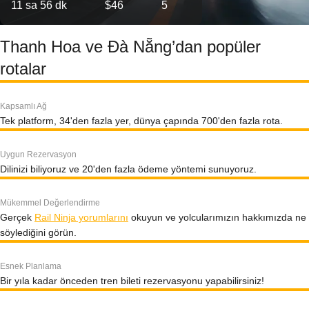
11 sa 56 dk
$46
5
Thanh Hoa ve Đà Nẵng’dan popüler
rotalar
Kapsamlı Ağ
Tek platform, 34'den fazla yer, dünya çapında 700'den fazla rota.
Uygun Rezervasyon
Dilinizi biliyoruz ve 20'den fazla ödeme yöntemi sunuyoruz.
Mükemmel Değerlendirme
Gerçek
Rail Ninja yorumlarını
okuyun ve yolcularımızın hakkımızda ne
söylediğini görün.
Esnek Planlama
Bir yıla kadar önceden tren bileti rezervasyonu yapabilirsiniz!