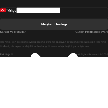
Bergen Oslo Treni
Türkçe
Berlin Prag Treni
Bratislava Budapeşte Treni
Müşteri Desteği
Budapeşte Bratislava Treni
Şartlar ve Koşullar
Gizlilik Politikası Beyanı
Budapeşte Prag Treni
Rail Ninja, tren biletlerini çevrimiçi rezerve etmenizi sağlayan bir rezervasyon hizmetidir. Rail Ninja
Budapeşte Viyana Treni
bir demiryolu taşıyıcısı değildir ve herhangi bir trene sahip değildir ya da işletmez.
Rail Ninja ®
All Rights Reserved © 2026
Busan Cheonan(Asan) Treni
Busan Seul Treni
Changwon Seul Treni
Cheonan(Asan) Busan Treni
Coimbra Lizbon Treni
Coimbra Porto Treni
Cork Dublin Treni