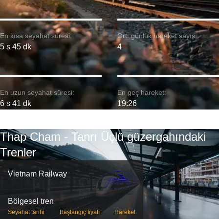
En kısa seyahat süresi:
Ort. günlük hareket sayısı:
5 s 45 dk
4
En uzun seyahat süresi:
En geç hareket:
6 s 41 dk
19:26
Thap Cham - Tanrı Üçlü güzergahındaki
Trenler
Vietnam Railway
Bölgesel tren
Seyahat tarihi
Başlangıç ​​fiyatı
Hareket