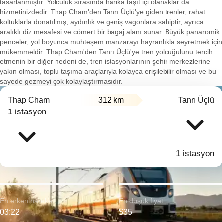
tasarlanmıştır. Yolculuk sırasında harika taşıt içi olanaklar da
hizmetinizdedir. Thap Cham'den Tanrı Üçlü'ye giden trenler, rahat
koltuklarla donatılmış, aydınlık ve geniş vagonlara sahiptir, ayrıca
aralıklı diz mesafesi ve cömert bir bagaj alanı sunar. Büyük panaromik
penceler, yol boyunca muhteşem manzarayı hayranlıkla seyretmek için
mükemmeldir. Thap Cham'den Tanrı Üçlü'ye tren yolcuğulunu tercih
etmenin bir diğer nedeni de, tren istasyonlarının şehir merkezlerine
yakın olması, toplu taşıma araçlarıyla kolayca erişilebilir olması ve bu
sayede gezmeyi çok kolaylaştırmasıdır.
Thap Cham
312 km
Tanrı Üçlü
1 istasyon
1 istasyon
En erken hareket:
En düşük fiyat:
03:22
$35