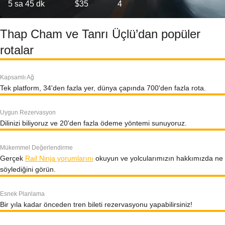
5 sa 45 dk
$35
4
Thap Cham ve Tanrı Üçlü’dan popüler
rotalar
Kapsamlı Ağ
Tek platform, 34'den fazla yer, dünya çapında 700'den fazla rota.
Uygun Rezervasyon
Dilinizi biliyoruz ve 20'den fazla ödeme yöntemi sunuyoruz.
Mükemmel Değerlendirme
Gerçek
Rail Ninja yorumlarını
okuyun ve yolcularımızın hakkımızda ne
söylediğini görün.
Esnek Planlama
Bir yıla kadar önceden tren bileti rezervasyonu yapabilirsiniz!