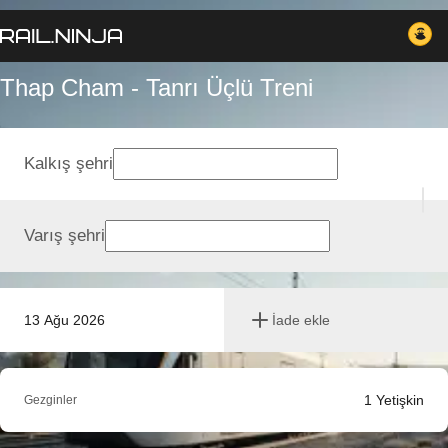
Thap Cham - Tanrı Üçlü Treni
Kalkış şehri
Varış şehri
13 Ağu 2026
İade ekle
1
Yetişkin
Gezginler