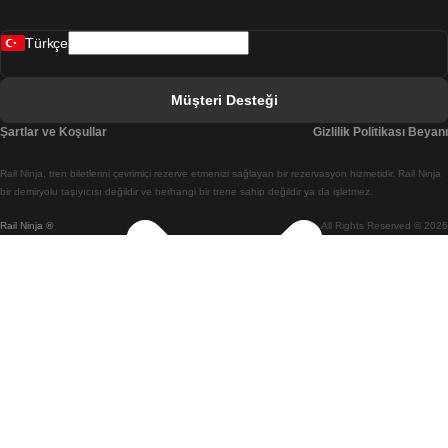
Bergen Oslo Treni
Türkçe
Berlin Prag Treni
Bratislava Budapeşte Treni
Müşteri Desteği
Budapeşte Bratislava Treni
Şartlar ve Koşullar
Gizlilik Politikası Beyanı
Budapeşte Prag Treni
Rail Ninja, tren biletlerini çevrimiçi rezerve etmenizi sağlayan bir rezervasyon hizmetidir. Rail Ninja
Budapeşte Viyana Treni
bir demiryolu taşıyıcısı değildir ve herhangi bir trene sahip değildir ya da işletmez.
Rail Ninja ®
All Rights Reserved © 2026
Busan Cheonan(Asan) Treni
Busan Seul Treni
Changwon Seul Treni
Cheonan(Asan) Busan Treni
Coimbra Lizbon Treni
Coimbra Porto Treni
Cork Dublin Treni