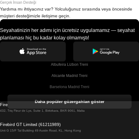
Gerçek İnsan Desteği
Yardıma mı ihtiyacınız var? Yolculuğunuz sırasında veya öncesinde
müşteri desteğimizle iletişime geçin.
Seyahatinizin her adımı için ücretsiz uygulamamız — seyahat
planlaması hiç bu kadar kolay olmamıştı!
Albufeira Lizbon Treni
Alicante Madrid Treni
Barselona Madrid Treni
Barselona Malaga Treni
Daha popüler güzergahları göster
Firebird GT Limited (OC 1451)
Barselona Sevilla Treni
432, Triq Fleur de Lys, Suite 1, Birkirkara, BKR 9061, Malta
Barselona Valensiya Treni
Firebird GT Limited (61211989)
Unit G 15/F Tal Building 49 Austin Road, KL, Hong Kong
Belfast Dublin Treni