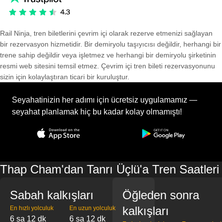
Rail Ninja, tren biletlerini çevrim içi olarak rezerve etmenizi sağlayan
bir rezervasyon hizmetidir. Bir demiryolu taşıyıcısı değildir, herhangi bir
trene sahip değildir veya işletmez ve herhangi bir demiryolu şirketinin
resmi web sitesini temsil etmez. Çevrim içi tren bileti rezervasyonunu
sizin için kolaylaştıran ticari bir kuruluştur.
Seyahatinizin her adımı için ücretsiz uygulamamız —
seyahat planlamak hiç bu kadar kolay olmamıştı!
Thap Cham'dan Tanrı Üçlü'a Tren Saatleri
Sabah kalkışları
Öğleden sonra
kalkışları
En hızlı yolculuk
En uzun yolculuk
6 sa 12 dk
6 sa 12 dk