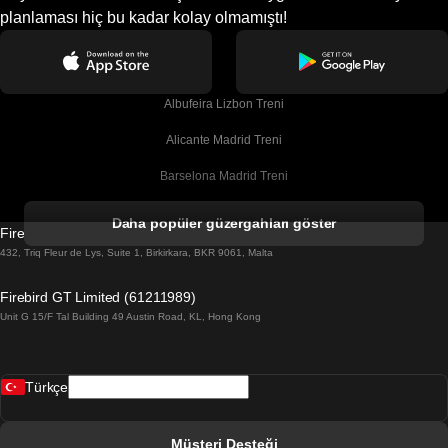
planlaması hiç bu kadar kolay olmamıştı!
Albufeira Lizbon Treni
Alicante Madrid Treni
Barselona Madrid Treni
Barselona Malaga Treni
Daha popüler güzergahları göster
Firebird GT Limited (OC 1451)
Barselona Sevilla Treni
432, Triq Fleur de Lys, Suite 1, Birkirkara, BKR 9061, Malta
Barselona Valensiya Treni
Firebird GT Limited (61211989)
Unit G 15/F Tal Building 49 Austin Road, KL, Hong Kong
Belfast Dublin Treni
Bergen Oslo Treni
Türkçe
Berlin Prag Treni
Bratislava Budapeşte Treni
Müşteri Desteği