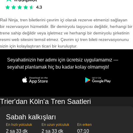
Rail Ninja, tren biletlerini çevrim içi olarak rezerve etmenizi sağlayan
bir rezervasyon hizmetidir. Bir demiryolu taşıyıcısı değildir, herhangi bir
trene sahip değildir veya işletmez ve herhangi bir demiryolu şirketinin
resmi web sitesini temsil etmez. Çevrim içi tren bileti rezervasyonunu
sizin için kolaylaştıran ticari bir kuruluştur.
Seyahatinizin her adımı için ücretsiz uygulamamız —
seyahat planlamak hiç bu kadar kolay olmamıştı!
Trier'dan Köln'a Tren Saatleri
Sabah kalkışları
En hızlı yolculuk
En uzun yolculuk
En erken
2 sa 33 dk
2 sa 33 dk
07:10