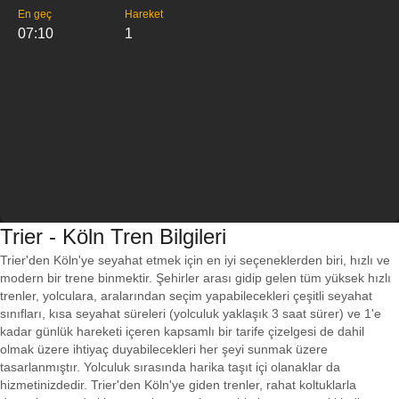
En geç
Hareket
07:10
1
Trier - Köln Tren Bilgileri
Trier'den Köln'ye seyahat etmek için en iyi seçeneklerden biri, hızlı ve
modern bir trene binmektir. Şehirler arası gidip gelen tüm yüksek hızlı
trenler, yolculara, aralarından seçim yapabilecekleri çeşitli seyahat
sınıfları, kısa seyahat süreleri (yolculuk yaklaşık 3 saat sürer) ve 1'e
kadar günlük hareketi içeren kapsamlı bir tarife çizelgesi de dahil
olmak üzere ihtiyaç duyabilecekleri her şeyi sunmak üzere
tasarlanmıştır. Yolculuk sırasında harika taşıt içi olanaklar da
hizmetinizdedir. Trier'den Köln'ye giden trenler, rahat koltuklarla