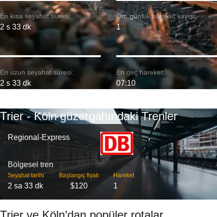
En kısa seyahat süresi:
Ort. günlük hareket sayısı:
2 s 33 dk
1
En uzun seyahat süresi:
En geç hareket:
2 s 33 dk
07:10
Trier - Köln güzergahındaki Trenler
Regional-Express
Bölgesel tren
Seyahat tarihi
Başlangıç ​​fiyatı
Hareket
2 sa 33 dk
$120
1
Trier ve Köln’dan popüler rotalar