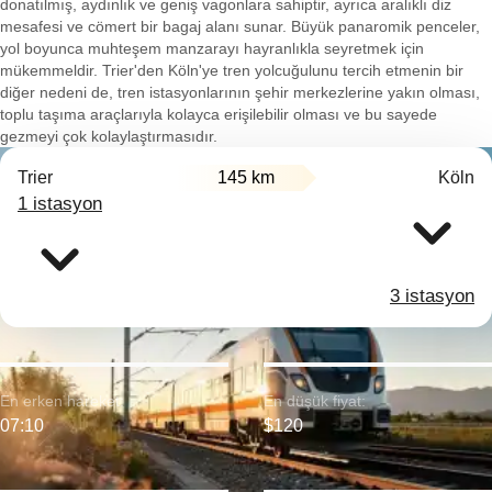
donatılmış, aydınlık ve geniş vagonlara sahiptir, ayrıca aralıklı diz
mesafesi ve cömert bir bagaj alanı sunar. Büyük panaromik penceler,
yol boyunca muhteşem manzarayı hayranlıkla seyretmek için
mükemmeldir. Trier'den Köln'ye tren yolcuğulunu tercih etmenin bir
diğer nedeni de, tren istasyonlarının şehir merkezlerine yakın olması,
toplu taşıma araçlarıyla kolayca erişilebilir olması ve bu sayede
gezmeyi çok kolaylaştırmasıdır.
Trier
145 km
Köln
1 istasyon
3 istasyon
En erken hareket:
En düşük fiyat:
07:10
$120