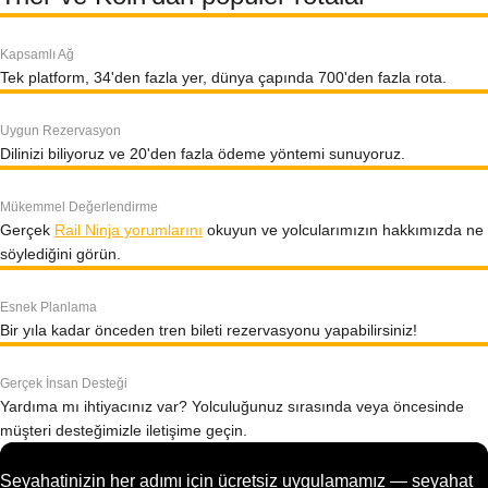
Kapsamlı Ağ
Tek platform, 34'den fazla yer, dünya çapında 700'den fazla rota.
Uygun Rezervasyon
Dilinizi biliyoruz ve 20'den fazla ödeme yöntemi sunuyoruz.
Mükemmel Değerlendirme
Gerçek
Rail Ninja yorumlarını
okuyun ve yolcularımızın hakkımızda ne
söylediğini görün.
Esnek Planlama
Bir yıla kadar önceden tren bileti rezervasyonu yapabilirsiniz!
Gerçek İnsan Desteği
Yardıma mı ihtiyacınız var? Yolculuğunuz sırasında veya öncesinde
müşteri desteğimizle iletişime geçin.
Seyahatinizin her adımı için ücretsiz uygulamamız — seyahat