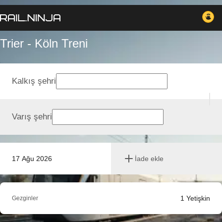
Trier - Köln Treni
Kalkış şehri
Varış şehri
17 Ağu 2026
İade ekle
1
Yetişkin
Gezginler