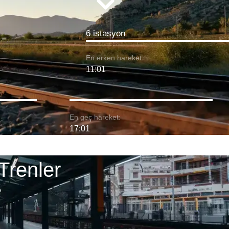
6 istasyon
En erken hareket:
11:01
En geç hareket:
17:01
Trenler