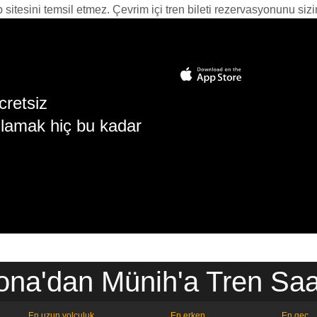
itesini temsil etmez. Çevrim içi tren bileti rezervasyonunu sizin i
cretsiz
lamak hiç bu kadar
ona'dan Münih'a Tren Saat
En uzun yolculuk
En erken
En geç