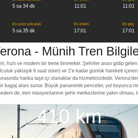
5 sa 34 dk
11:01
11:01
En uzun yolculuk
En erken
En geç
5 sa 35 dk
17:01
17:01
erona - Münih Tren Bilgile
 hızlı ve modern bir trene binmektir. Şehirler arası gidip gelen 
yolculuk yaklaşık 6 saat sürer) ve 2'e kadar günlük hareketi içeren
rasında harika taşıt içi olanaklar da hizmetinizdedir. Verona'den
rt bir bagaj alanı sunar. Büyük panaromik penceler, yol boyunc
deni de, tren istasyonlarının şehir merkezlerine yakın olması, t
410 km