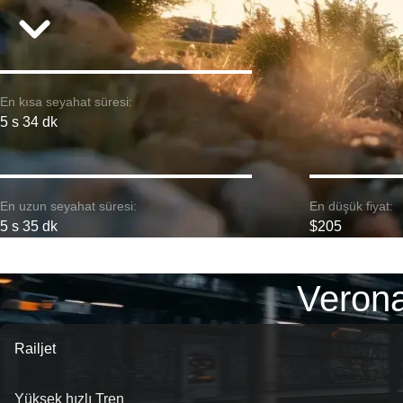
En kısa seyahat süresi:
5 s 34 dk
En uzun seyahat süresi:
En düşük fiyat:
5 s 35 dk
$205
Verona
Railjet
Yüksek hızlı Tren