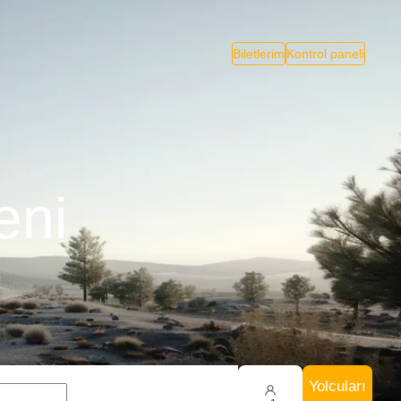
Biletlerim
Kontrol paneli
eni
Yolcuları