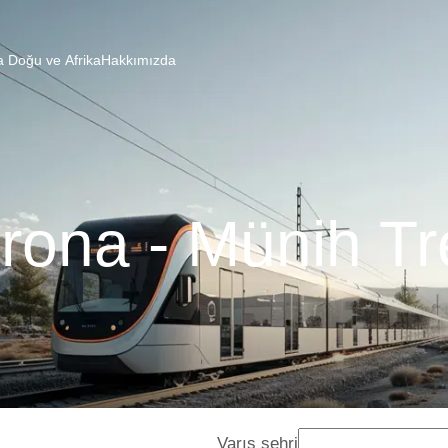
a Doğu ve Afrika
Hakkımızda
rona - Münih Tr
Varış şehri