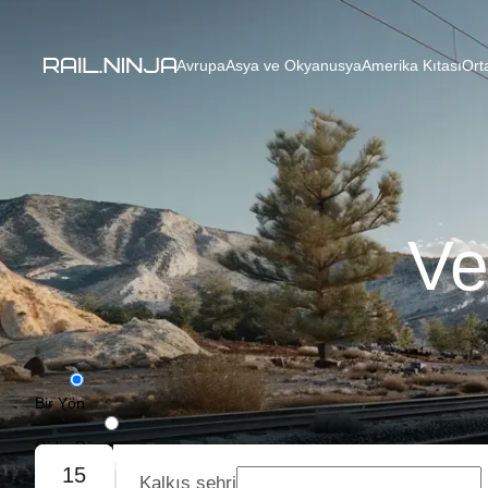
Avrupa
Asya ve Okyanusya
Amerika Kıtası
Ort
Ve
Bir Yön
Gidiş-Dönüş
15
Kalkış şehri