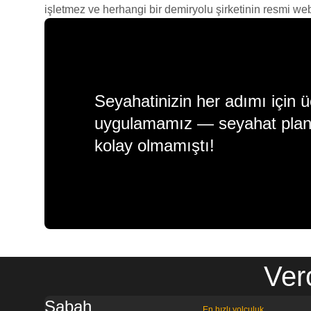
işletmez ve herhangi bir demiryolu şirketinin resmi web s
Seyahatinizin her adımı için ü
uygulamamız — seyahat plan
kolay olmamıştı!
Ver
Sabah
En hızlı yolculuk