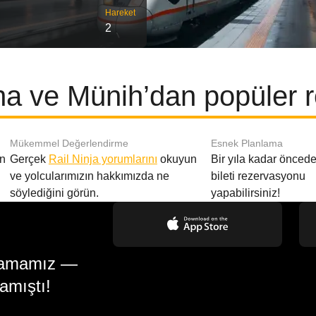
Hareket
2
a ve Münih’dan popüler r
Mükemmel Değerlendirme
Esnek Planlama
en
Gerçek
Rail Ninja yorumlarını
okuyun
Bir yıla kadar öncede
ve yolcularımızın hakkımızda ne
bileti rezervasyonu
söylediğini görün.
yapabilirsiniz!
gulamamız —
amıştı!