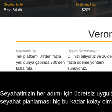
Seyahat tarihi
Başlangıç ​​fiyatı
5 sa 34 dk
$205
Veron
Kapsamlı Ağ
Uygun Rezervasyon
Tek platform, 34'den fazla
Dilinizi biliyoruz ve 20'd
yer, dünya çapında 700'den
fazla ödeme yöntemi
fazla rota.
sunuyoruz.
Seyahatinizin her adımı için ücretsiz uy
seyahat planlaması hiç bu kadar kolay olm