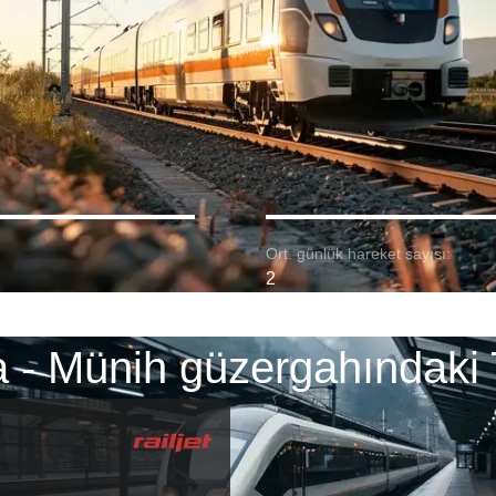
Ort. günlük hareket sayısı:
2
 - Münih güzergahındaki 