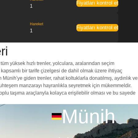
Fiyatları kontrol et
1
Hareket
Fiyatları kontrol et
1
ri
tüm yüksek hızlı trenler, yolculara, aralarından seçim
 kapsamlı bir tarife çizelgesi de dahil olmak üzere ihtiyaç
 Münih'ye giden trenler, rahat koltuklarla donatılmış, aydınlık ve
a muhteşem manzarayı hayranlıkla seyretmek için mükemmeldir.
oplu taşıma araçlarıyla kolayca erişilebilir olması ve bu sayede
Münih