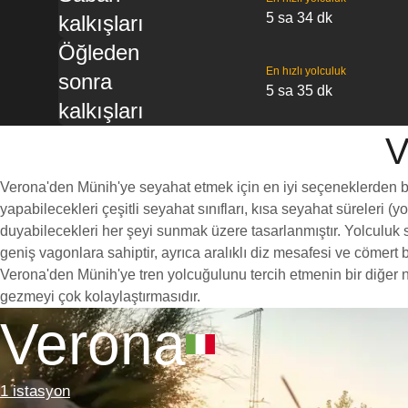
5 sa 34 dk
kalkışları
Öğleden
En hızlı yolculuk
sonra
5 sa 35 dk
kalkışları
V
Verona'den Münih'ye seyahat etmek için en iyi seçeneklerden biri,
yapabilecekleri çeşitli seyahat sınıfları, kısa seyahat süreleri (
duyabilecekleri her şeyi sunmak üzere tasarlanmıştır. Yolculuk sı
geniş vagonlara sahiptir, ayrıca aralıklı diz mesafesi ve cöme
Verona'den Münih'ye tren yolcuğulunu tercih etmenin bir diğer ne
gezmeyi çok kolaylaştırmasıdır.
Verona
1 istasyon