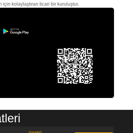
çin kolaylaştıran ticari bir kuruluştur.
leri
Hareket