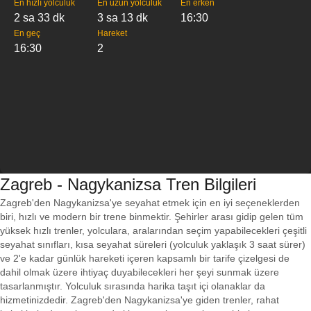
En hızlı yolculuk
En uzun yolculuk
En erken
2 sa 33 dk
3 sa 13 dk
16:30
En geç
Hareket
16:30
2
Zagreb - Nagykanizsa Tren Bilgileri
Zagreb'den Nagykanizsa'ye seyahat etmek için en iyi seçeneklerden
biri, hızlı ve modern bir trene binmektir. Şehirler arası gidip gelen tüm
yüksek hızlı trenler, yolculara, aralarından seçim yapabilecekleri çeşitli
seyahat sınıfları, kısa seyahat süreleri (yolculuk yaklaşık 3 saat sürer)
ve 2'e kadar günlük hareketi içeren kapsamlı bir tarife çizelgesi de
dahil olmak üzere ihtiyaç duyabilecekleri her şeyi sunmak üzere
tasarlanmıştır. Yolculuk sırasında harika taşıt içi olanaklar da
hizmetinizdedir. Zagreb'den Nagykanizsa'ye giden trenler, rahat