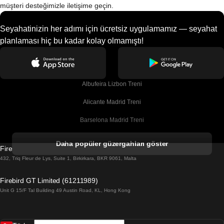
müşteri desteğimizle iletişime geçin.
Seyahatinizin her adımı için ücretsiz uygulamamız — seyahat
planlaması hiç bu kadar kolay olmamıştı!
Albufeira Lizbon Treni
Alicante Madrid Treni
Barselona Madrid Treni
Barselona Malaga Treni
Daha popüler güzergahları göster
Firebird GT Limited (OC 1451)
Barselona Sevilla Treni
432, Triq Fleur de Lys, Suite 1, Birkirkara, BKR 9061, Malta
Barselona Valensiya Treni
Firebird GT Limited (61211989)
Unit G 15/F Tal Building 49 Austin Road, KL, Hong Kong
Belfast Dublin Treni
Bergen Oslo Treni