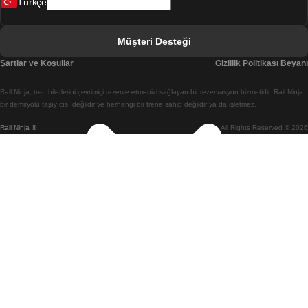
Türkçe
Berlin Prag Treni
Bratislava Budapeşte Treni
Müşteri Desteği
Budapeşte Bratislava Treni
Şartlar ve Koşullar
Gizlilik Politikası Beyanı
Budapeşte Prag Treni
Rail Ninja, tren biletlerini çevrimiçi rezerve etmenizi sağlayan bir rezervasyon hizmetidir. Rail Ninja
Budapeşte Viyana Treni
bir demiryolu taşıyıcısı değildir ve herhangi bir trene sahip değildir ya da işletmez.
Rail Ninja ®
All Rights Reserved © 2026
Busan Cheonan(Asan) Treni
Busan Seul Treni
Changwon Seul Treni
Cheonan(Asan) Busan Treni
Coimbra Lizbon Treni
Coimbra Porto Treni
Cork Dublin Treni
Daegu Seul Treni