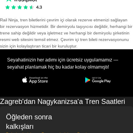
Rail Ninja, tren biletlerini çevrim içi olarak rezerve etmenizi sağlayan
bir rezervasyon hizmetidir. Bir demiryolu taşıyıcısı değildir, herhangi bir
trene sahip değildir veya işletmez ve herhangi bir demiryolu şirketinin
resmi web sitesini temsil etmez. Çevrim içi tren bileti rezervasyonunu
sizin için kolaylaştıran ticari bir kuruluştur.
Seyahatinizin her adımı için ücretsiz uygulamamız —
seyahat planlamak hiç bu kadar kolay olmamıştı!
Zagreb'dan Nagykanizsa'a Tren Saatleri
Öğleden sonra
kalkışları