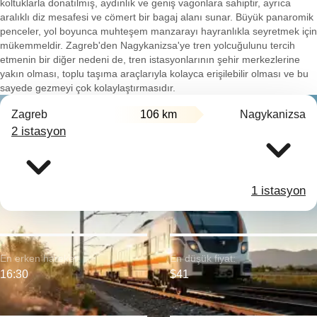
koltuklarla donatılmış, aydınlık ve geniş vagonlara sahiptir, ayrıca
aralıklı diz mesafesi ve cömert bir bagaj alanı sunar. Büyük panaromik
penceler, yol boyunca muhteşem manzarayı hayranlıkla seyretmek için
mükemmeldir. Zagreb'den Nagykanizsa'ye tren yolcuğulunu tercih
etmenin bir diğer nedeni de, tren istasyonlarının şehir merkezlerine
yakın olması, toplu taşıma araçlarıyla kolayca erişilebilir olması ve bu
sayede gezmeyi çok kolaylaştırmasıdır.
Zagreb
106 km
Nagykanizsa
2 istasyon
1 istasyon
En erken hareket:
En düşük fiyat:
16:30
$41