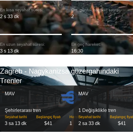
En kısa seyahat süresi:
Ort. günlük hareket sayısı:
2 s 33 dk
2
En uzun seyahat süresi:
En geç hareket:
3 s 13 dk
16:30
Zagreb - Nagykanizsa güzergahındaki
Trenler
MAV
MAV
Şehirlerarası tren
1 Değişiklikle tren
Seyahat tarihi
Başlangıç ​​fiyatı
Hareket
Seyahat tarihi
Başlangıç ​​fiyat
3 sa 13 dk
$41
1
2 sa 33 dk
$41