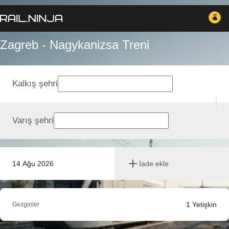
Zagreb - Nagykanizsa Treni
Kalkış şehri
Varış şehri
14 Ağu 2026
İade ekle
1
Yetişkin
Gezginler