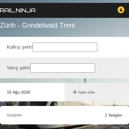
Zürih - Grindelwald Treni
Kalkış şehri
Varış şehri
15 Ağu 2026
İade ekle
1
Yetişkin
Gezginler