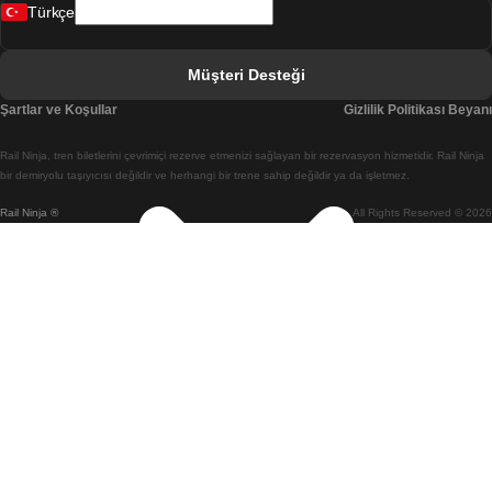
Türkçe
Berlin Prag Treni
Bratislava Budapeşte Treni
Müşteri Desteği
Budapeşte Bratislava Treni
Şartlar ve Koşullar
Gizlilik Politikası Beyanı
Budapeşte Prag Treni
Rail Ninja, tren biletlerini çevrimiçi rezerve etmenizi sağlayan bir rezervasyon hizmetidir. Rail Ninja
Budapeşte Viyana Treni
bir demiryolu taşıyıcısı değildir ve herhangi bir trene sahip değildir ya da işletmez.
Rail Ninja ®
All Rights Reserved © 2026
Busan Cheonan(Asan) Treni
Busan Seul Treni
Changwon Seul Treni
Cheonan(Asan) Busan Treni
Coimbra Lizbon Treni
Coimbra Porto Treni
Cork Dublin Treni