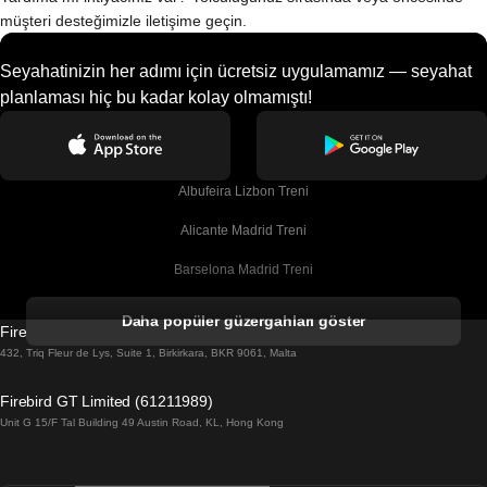
müşteri desteğimizle iletişime geçin.
Seyahatinizin her adımı için ücretsiz uygulamamız — seyahat
planlaması hiç bu kadar kolay olmamıştı!
Albufeira Lizbon Treni
Alicante Madrid Treni
Barselona Madrid Treni
Barselona Malaga Treni
Daha popüler güzergahları göster
Firebird GT Limited (OC 1451)
Barselona Sevilla Treni
432, Triq Fleur de Lys, Suite 1, Birkirkara, BKR 9061, Malta
Barselona Valensiya Treni
Firebird GT Limited (61211989)
Unit G 15/F Tal Building 49 Austin Road, KL, Hong Kong
Belfast Dublin Treni
Bergen Oslo Treni