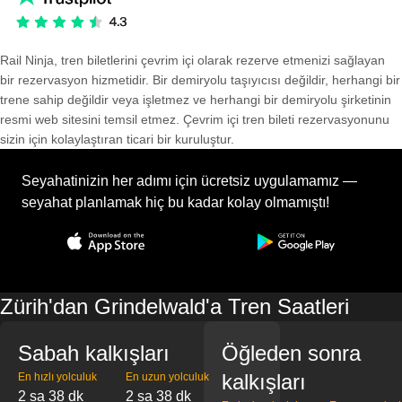
Rail Ninja, tren biletlerini çevrim içi olarak rezerve etmenizi sağlayan
bir rezervasyon hizmetidir. Bir demiryolu taşıyıcısı değildir, herhangi bir
trene sahip değildir veya işletmez ve herhangi bir demiryolu şirketinin
resmi web sitesini temsil etmez. Çevrim içi tren bileti rezervasyonunu
sizin için kolaylaştıran ticari bir kuruluştur.
Seyahatinizin her adımı için ücretsiz uygulamamız —
seyahat planlamak hiç bu kadar kolay olmamıştı!
Zürih'dan Grindelwald'a Tren Saatleri
Sabah kalkışları
Öğleden sonra
kalkışları
En hızlı yolculuk
En uzun yolculuk
2 sa 38 dk
2 sa 38 dk