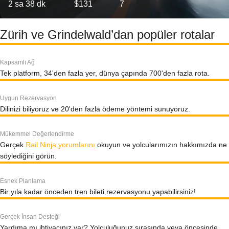
2 sa 38 dk
$131
7
Zürih ve Grindelwald’dan popüler rotalar
Kapsamlı Ağ
Tek platform, 34'den fazla yer, dünya çapında 700'den fazla rota.
Uygun Rezervasyon
Dilinizi biliyoruz ve 20'den fazla ödeme yöntemi sunuyoruz.
Mükemmel Değerlendirme
Gerçek
Rail Ninja yorumlarını
okuyun ve yolcularımızın hakkımızda ne
söylediğini görün.
Esnek Planlama
Bir yıla kadar önceden tren bileti rezervasyonu yapabilirsiniz!
Gerçek İnsan Desteği
Yardıma mı ihtiyacınız var? Yolculuğunuz sırasında veya öncesinde