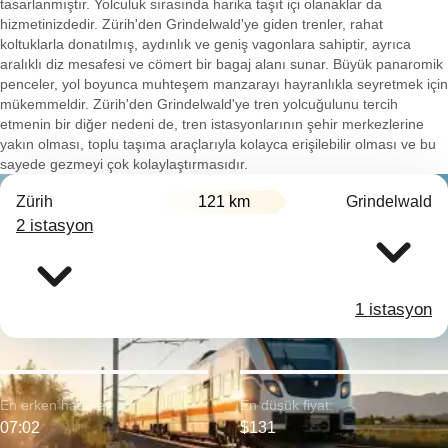
tasarlanmıştır. Yolculuk sırasında harika taşıt içi olanaklar da
hizmetinizdedir. Zürih'den Grindelwald'ye giden trenler, rahat
koltuklarla donatılmış, aydınlık ve geniş vagonlara sahiptir, ayrıca
aralıklı diz mesafesi ve cömert bir bagaj alanı sunar. Büyük panaromik
penceler, yol boyunca muhteşem manzarayı hayranlıkla seyretmek için
mükemmeldir. Zürih'den Grindelwald'ye tren yolcuğulunu tercih
etmenin bir diğer nedeni de, tren istasyonlarının şehir merkezlerine
yakın olması, toplu taşıma araçlarıyla kolayca erişilebilir olması ve bu
sayede gezmeyi çok kolaylaştırmasıdır.
Zürih
121 km
Grindelwald
2 istasyon
1 istasyon
En erken hareket:
En düşük fiyat:
07:02
$131