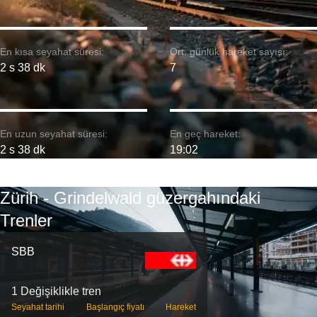
En kısa seyahat süresi:
Ort. günlük hareket sayısı:
2 s 38 dk
7
En uzun seyahat süresi:
En geç hareket:
2 s 38 dk
19:02
Zürih - Grindelwald güzergahındaki
Trenler
SBB
1 Değişiklikle tren
Seyahat tarihi
Başlangıç ​​fiyatı
Hareket