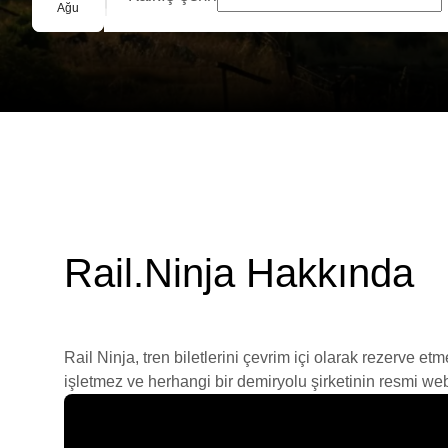
Grup Rezervasyonu
Ağu
Rail.Ninja Hakkında
Rail Ninja, tren biletlerini çevrim içi olarak rezerve et
işletmez ve herhangi bir demiryolu şirketinin resmi web s