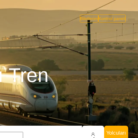
Biletlerim
Kontrol paneli
ı Tren
Yolcuları