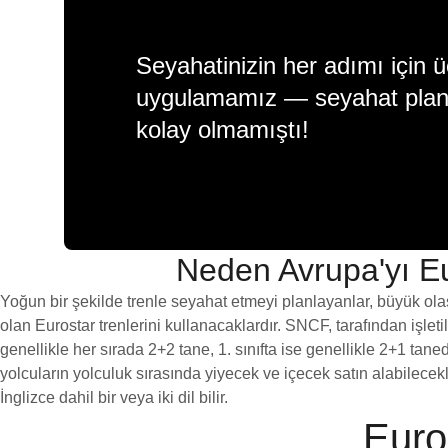
Seyahatinizin her adımı için ü
uygulamamız — seyahat plan
kolay olmamıştı!
Neden Avrupa'yı Eu
Yoğun bir şekilde trenle seyahat etmeyi planlayanlar, büyük olas
olan Eurostar trenlerini kullanacaklardır. SNCF, tarafından işletile
genellikle her sırada 2+2 tane, 1. sınıfta ise genellikle 2+1 tane
yolcuların yolculuk sırasında yiyecek ve içecek satın alabilecekle
İnglizce dahil bir veya iki dil bilir.
Euro