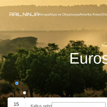
Avrupa
Asya ve Okyanusya
Amerika Kıtası
Ort
Euros
Bir Yön
Gidiş-Dönüş
15
Kalkış şehri