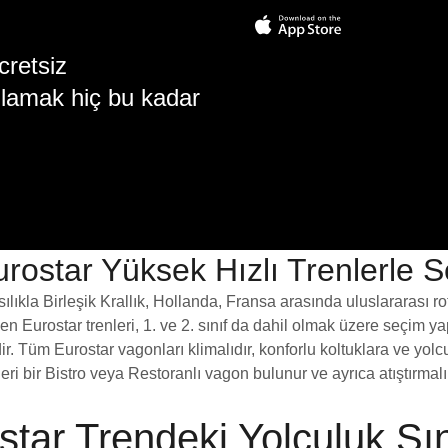
cretsiz
lamak hiç bu kadar
rostar Yüksek Hızlı Trenlerle S
ılıkla Birleşik Krallık, Hollanda, Fransa arasında uluslararası r
n Eurostar trenleri, 1. ve 2. sınıf da dahil olmak üzere seçim yapab
dir. Tüm Eurostar vagonları klimalıdır, konforlu koltuklara ve yolc
ri bir Bistro veya Restoranlı vagon bulunur ve ayrıca atıştırmalık
star Trendeki Yolculuk Sını