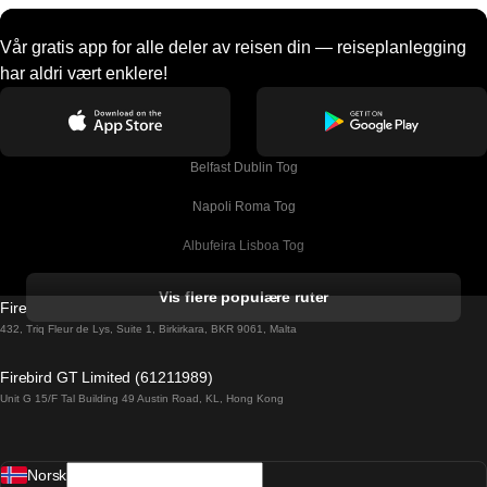
Vår gratis app for alle deler av reisen din — reiseplanlegging
har aldri vært enklere!
Belfast Dublin Tog
Napoli Roma Tog
Albufeira Lisboa Tog
Alicante Madrid Tog
Vis flere populære ruter
Firebird GT Limited (OC 1451)
Barcelona Madrid Tog
432, Triq Fleur de Lys, Suite 1, Birkirkara, BKR 9061, Malta
Barcelona Malaga Tog
Firebird GT Limited (61211989)
Unit G 15/F Tal Building 49 Austin Road, KL, Hong Kong
Barcelona Sevilla Tog
Barcelona Valencia Tog
Norsk
Bergen Oslo Tog