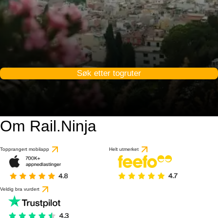
Søk etter togruter
Om Rail.Ninja
Topprangert mobilapp
Helt utmerket
Veldig bra vurdert