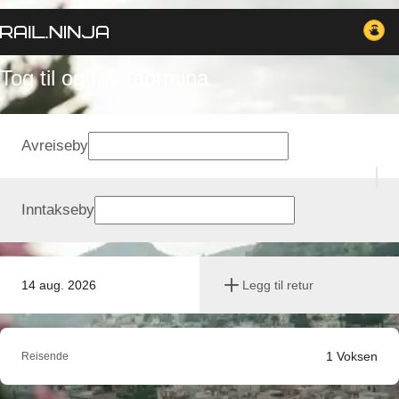
Tog til og fra Taormina
Avreiseby
Inntakseby
14 aug. 2026
Legg til retur
1
Voksen
Reisende