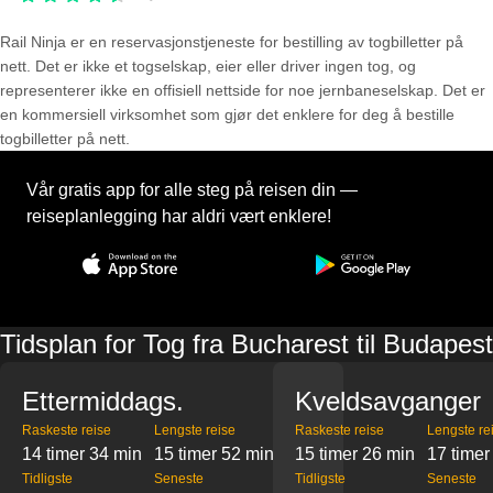
Rail Ninja er en reservasjons­tjeneste for bestilling av togbilletter på
nett. Det er ikke et togselskap, eier eller driver ingen tog, og
representerer ikke en offisiell nettside for noe jernbaneselskap. Det er
en kommersiell virksomhet som gjør det enklere for deg å bestille
togbilletter på nett.
Vår gratis app for alle steg på reisen din —
reiseplanlegging har aldri vært enklere!
Tidsplan for Tog fra Bucharest til Budapest
Ettermiddags.
Kveldsavganger
Raskeste reise
Lengste reise
Raskeste reise
Lengste re
14 timer 34 min
15 timer 52 min
15 timer 26 min
17 timer
Tidligste
Seneste
Tidligste
Seneste