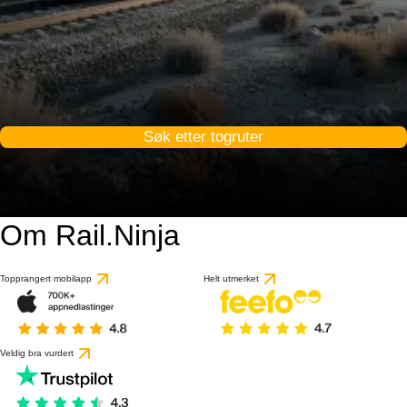
Søk etter togruter
Om Rail.Ninja
Topprangert mobilapp
Helt utmerket
Veldig bra vurdert