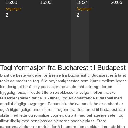
16:00
16:00
18:24
20:05
Avganger
Avganger
2
2
Toginformasjon fra Bucharest til Budapest
Blant de beste valgene for å reise fra Bucharest til Budapest er å ta et
raskt og moderne tog. Alle høyhastighetstog som kjører mellom byene
ble designet for å tilby passasjerene alt de måtte trenge for en
hyggelig reise, inkludert flere reiseklasser å velge mellom, raske
reisetider (reisen tar ca. 16 timer), og en omfattende rutetabell med
opptil 4 daglige avganger. Fantastiske bekvemmeligheter ombord er
også tilgjengelige under turen. Togene fra Bucharest til Budapest kan
skilte med lette og romslige vogner, utstyrt med behagelige seter, og
tilbyr rikelig med benplass og sjenerøs bagasjeplass. Store
panoramavinduer er perfekt for å beundre den spektakulære utsikten