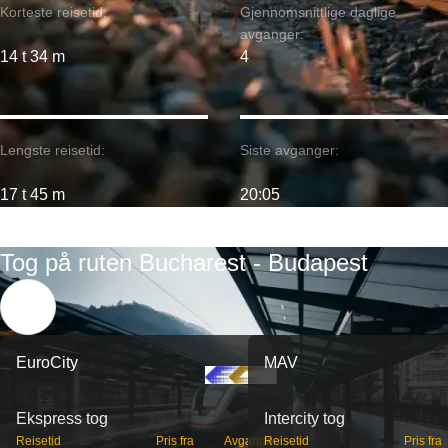
Korteste reisetid:
Gjennomsnittlige daglige
avganger:
14 t 34 m
4
Lengste reisetid:
Siste avganger:
17 t 45 m
20:05
Tog på ruten Bucharest - Budapest
EuroCity
MAV
Ekspress tog
Intercity tog
Reisetid
Pris fra
Avganger
Reisetid
Pris fra