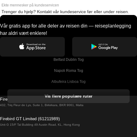
Ekte mennesker på kundeservicen
Trenger du hjelp? Kontakt vår kundeservice før eller under reisen.
Vår gratis app for alle deler av reisen din — reiseplanlegging
har aldri vært enklere!
Belfast Dublin Tog
Napoli Roma Tog
Albufeira Lisboa Tog
Alicante Madrid Tog
Vis flere populære ruter
Firebird GT Limited (OC 1451)
Barcelona Madrid Tog
432, Triq Fleur de Lys, Suite 1, Birkirkara, BKR 9061, Malta
Barcelona Malaga Tog
Firebird GT Limited (61211989)
Unit G 15/F Tal Building 49 Austin Road, KL, Hong Kong
Barcelona Sevilla Tog
Barcelona Valencia Tog