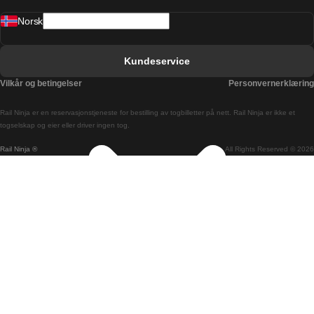
Norsk
Bergen Oslo Tog
Berlin Praha Tog
Kundeservice
Bratislava Budapest Tog
Vilkår og betingelser
Personvernerklæring
Budapest Bratislava Tog
Rail Ninja er en reservasjons­tjeneste for bestilling av togbilletter på nett. Rail Ninja er ikke et
Budapest Prague Tog
togselskap og eier eller driver ingen tog.
Rail Ninja ®
All Rights Reserved © 2026
Budapest Wien Tog
Busan Cheonan Tog
Busan Seoul Tog
Canberra Sydney Tog
Changwon Seoul Tog
Cheonan Busan Tog
Coimbra Lisboa Tog