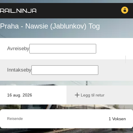
Praha - Nawsie (Jablunkov) Tog
Avreiseby
Inntakseby
16 aug. 2026
Legg til retur
1
Voksen
Reisende