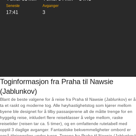
Seneste
Avganger
17:41
3
Toginformasjon fra Praha til Nawsie
(Jablunkov)
Blant de beste valgene for å reise fra Praha til Nawsie (Jablunkov) er å
ta et raskt og moderne tog. Alle høyhastighetstog som kjører mellom
byene ble designet for å tilby passasjerene alt de måtte trenge for en
hyggelig reise, inkludert flere reiseklasser å velge mellom, raske
reisetider (reisen tar ca. 5 timer), og en omfattende rutetabell med
opptil 3 daglige avganger. Fantastiske bekvemmeligheter ombord er
også tilgjengelige under turen. Togene fra Praha til Nawsie (Jablunkov)