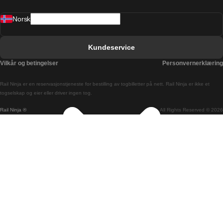
Barcelona Valencia Tog
Norsk
Bergen Oslo Tog
Berlin Praha Tog
Kundeservice
Bratislava Budapest Tog
Vilkår og betingelser
Personvernerklæring
Budapest Bratislava Tog
Rail Ninja er en reservasjons­tjeneste for bestilling av togbilletter på nett. Rail Ninja er ikke et
Budapest Prague Tog
togselskap og eier eller driver ingen tog.
Rail Ninja ®
All Rights Reserved © 2026
Budapest Wien Tog
Busan Cheonan Tog
Busan Seoul Tog
Canberra Sydney Tog
Changwon Seoul Tog
Cheonan Busan Tog
Coimbra Lisboa Tog