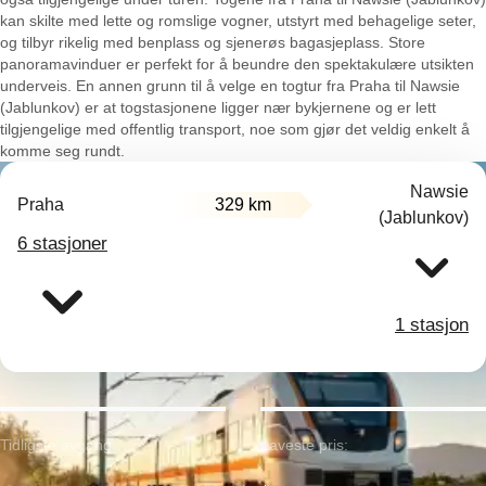
kan skilte med lette og romslige vogner, utstyrt med behagelige seter,
og tilbyr rikelig med benplass og sjenerøs bagasjeplass. Store
panoramavinduer er perfekt for å beundre den spektakulære utsikten
underveis. En annen grunn til å velge en togtur fra Praha til Nawsie
(Jablunkov) er at togstasjonene ligger nær bykjernene og er lett
tilgjengelige med offentlig transport, noe som gjør det veldig enkelt å
komme seg rundt.
Nawsie
Praha
329 km
(Jablunkov)
6 stasjoner
1 stasjon
Tidligste avgang:
Laveste pris: