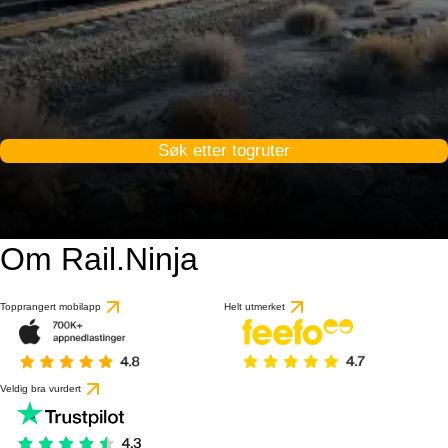
Søk etter togruter
Om Rail.Ninja
Topprangert mobilapp
Helt utmerket
Veldig bra vurdert