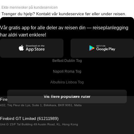
Ekte mennesker på kundeservicen
Trenger du hjelp? Kontakt vår kundeservice før eller under reisen.
Vår gratis app for alle deler av reisen din — reiseplanlegging
har aldri vært enklere!
Belfast Dublin Tog
Napoli Roma Tog
Albufeira Lisboa Tog
Alicante Madrid Tog
Vis flere populære ruter
Firebird GT Limited (OC 1451)
Barcelona Madrid Tog
432, Triq Fleur de Lys, Suite 1, Birkirkara, BKR 9061, Malta
Barcelona Malaga Tog
Firebird GT Limited (61211989)
Unit G 15/F Tal Building 49 Austin Road, KL, Hong Kong
Barcelona Sevilla Tog