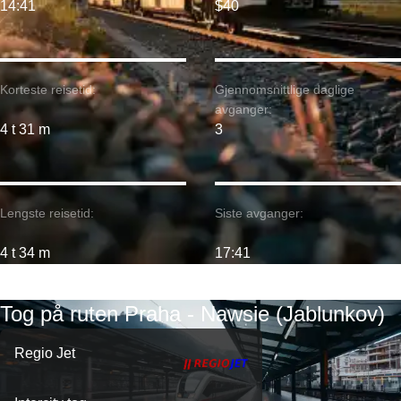
14:41
$40
Korteste reisetid:
Gjennomsnittlige daglige
avganger:
4 t 31 m
3
Lengste reisetid:
Siste avganger:
4 t 34 m
17:41
Tog på ruten Praha - Nawsie (Jablunkov)
Regio Jet