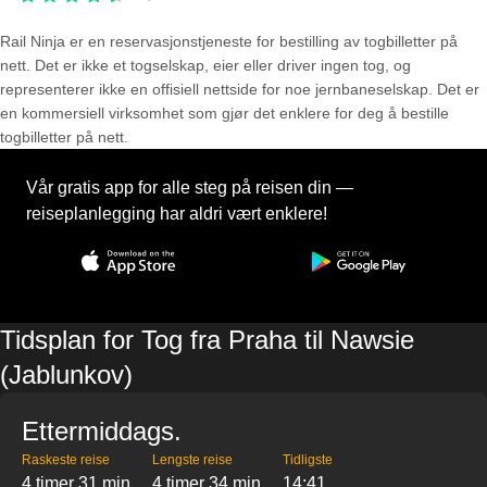
Rail Ninja er en reservasjons­tjeneste for bestilling av togbilletter på
nett. Det er ikke et togselskap, eier eller driver ingen tog, og
representerer ikke en offisiell nettside for noe jernbaneselskap. Det er
en kommersiell virksomhet som gjør det enklere for deg å bestille
togbilletter på nett.
Vår gratis app for alle steg på reisen din —
reiseplanlegging har aldri vært enklere!
Tidsplan for Tog fra Praha til Nawsie
(Jablunkov)
Ettermiddags.
Raskeste reise
Lengste reise
Tidligste
4 timer 31 min
4 timer 34 min
14:41