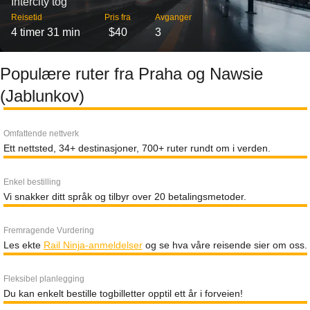
Intercity tog
Reisetid
Pris fra
Avganger
4 timer 31 min
$40
3
Populære ruter fra Praha og Nawsie
(Jablunkov)
Omfattende nettverk
Ett nettsted, 34+ destinasjoner, 700+ ruter rundt om i verden.
Enkel bestilling
Vi snakker ditt språk og tilbyr over 20 betalingsmetoder.
Fremragende Vurdering
Les ekte
Rail Ninja-anmeldelser
og se hva våre reisende sier om oss.
Fleksibel planlegging
Du kan enkelt bestille togbilletter opptil ett år i forveien!