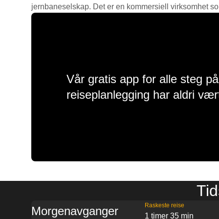
jernbaneselskap. Det er en kommersiell virksomhet som g
Vår gratis app for alle steg p
reiseplanlegging har aldri vær
Tid
Raskeste reise
Morgenavganger
1 timer 35 min