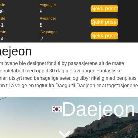
ste
Avganger
Sjekk priser
39
9
ste
Avganger
Sjekk priser
41
8
este
Avganger
Sjekk priser
50
2
aejeon
m byene ble designet for å tilby passasjerene alt de måtte
nde rutetabell med opptil 30 daglige avganger. Fantastiske
r, utstyrt med behagelige seter, og tilbyr rikelig med benplass
til å velge en togtur fra Daegu til Daejeon er at togstasjonene
Daejeon