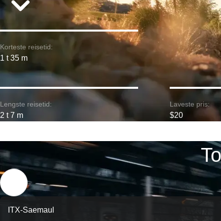
Korteste reisetid:
1 t 35 m
Lengste reisetid:
Laveste pris:
2 t 7 m
$20
To
ITX-Saemaul