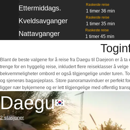
Raskeste reise
Ettermiddags.
1 timer 36 min
Raskeste reise
Kveldsavganger
1 timer 35 min
Raskeste reise
Nattavganger
1 timer 45 min
Togin
Blant de beste valgene for å reise fra Daegu til Daejeon er å ta
trenge for en hyggelig reise, inkludert flere reiseklasser å velg
bekvemmeligheter ombord er også tilgjengelige under turen. Toge
og sjenerøs bagasjeplass. Store panoramavinduer er perfekt for
ligger nær bykjernene og er lett tilgjengelige med offentlig tra
Daegu
2 stasjoner