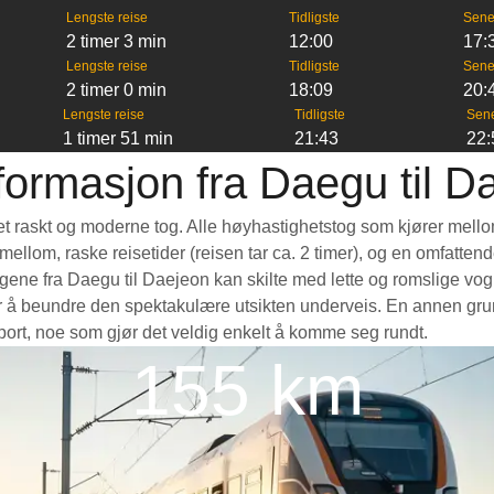
Lengste reise
Tidligste
Sene
2 timer 3 min
12:00
17:
Lengste reise
Tidligste
Sene
2 timer 0 min
18:09
20:
Lengste reise
Tidligste
Sen
1 timer 51 min
21:43
22:
formasjon fra Daegu til D
 et raskt og moderne tog. Alle høyhastighetstog som kjører mello
e mellom, raske reisetider (reisen tar ca. 2 timer), og en omfatte
ne fra Daegu til Daejeon kan skilte med lette og romslige vogne
 å beundre den spektakulære utsikten underveis. En annen grunn 
nsport, noe som gjør det veldig enkelt å komme seg rundt.
155 km