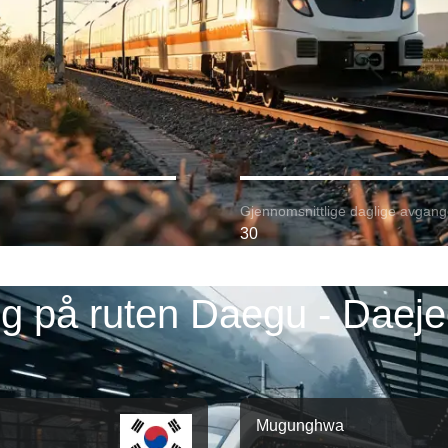
Gjennomsnittlige daglige avgang
30
g på ruten Daegu - Daej
Mugunghwa