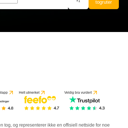
×
1
togruter
3 anmeldelser
ilapp
Helt utmerket
Veldig bra vurdert
en tog, og representerer ikke en offisiell nettside for noe