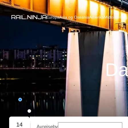
Europa
Asia og Oseania
Amerika
Midtosten og 
Da
Én vei
Tur/retur
14
Avreiseby