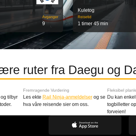
Kuletog
Avganger
Reisetid
9
1 timer 45 min
ære ruter fra Daegu og D
Fremragende Vurdering
Fleksibel planl
og tilbyr
Les ekte
Rail Ninja-anmeldelser
og se
Du kan enkelt
toder.
hva våre reisende sier om oss.
togbilletter opp
forveien!