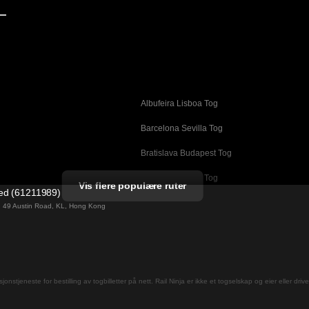
—
Albufeira Lisboa Tog
g
Barcelona Sevilla Tog
Bratislava Budapest Tog
Busan Cheonan Tog
Vis flere populære ruter
ted (61211989)
Cheonan Busan Tog
ng 49 Austin Road, KL, Hong Kong
Daegu Seoul Tog
Dublin Galway Tog
Firenze Roma Tog
jons­tjeneste for bestilling av togbilletter på nett. Rail Ninja er ikke et togselskap og eier eller driv
Gwangju Seoul Tog