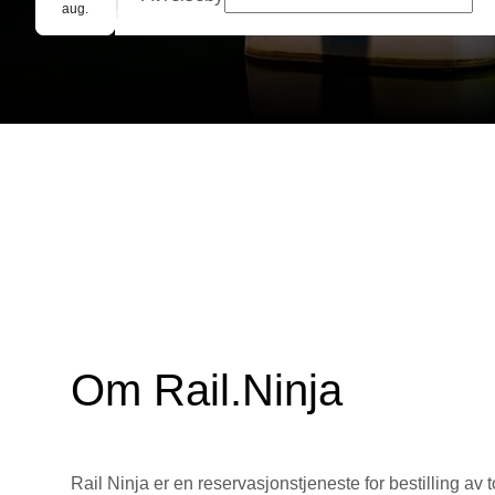
Gruppebooking
aug.
Om Rail.Ninja
Rail Ninja er en reservasjons­tjeneste for bestilling av t