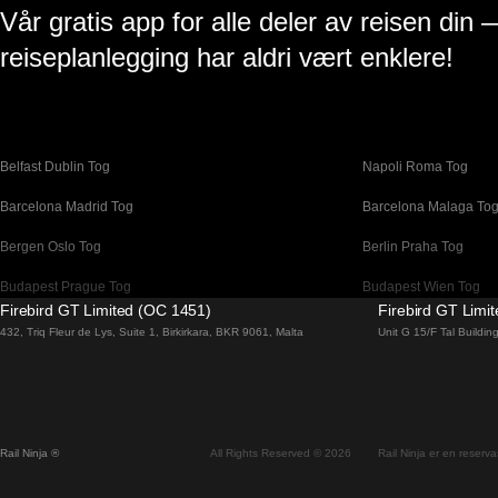
Vår gratis app for alle deler av reisen din 
reiseplanlegging har aldri vært enklere!
Belfast Dublin Tog
Napoli Roma Tog
Barcelona Madrid Tog
Barcelona Malaga To
Bergen Oslo Tog
Berlin Praha Tog
Budapest Prague Tog
Budapest Wien Tog
Firebird GT Limited (OC 1451)
Firebird GT Limi
Canberra Sydney Tog
Changwon Seoul Tog
432, Triq Fleur de Lys, Suite 1, Birkirkara, BKR 9061, Malta
Unit G 15/F Tal Buildi
Coimbra Porto Tog
Cork Dublin Tog
Dublin Belfast Tog
Dublin Cork Tog
Faro Lisboa Tog
Faro Porto Tog
Rail Ninja ®
All Rights Reserved © 2026
Rail Ninja er en reservas
Flam Oslo Tog
Galway Dublin Tog