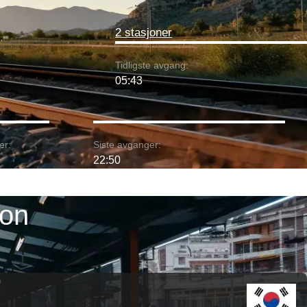
2 stasjoner
Tidligste avgang:
05:43
er:
Siste avganger:
22:50
eon