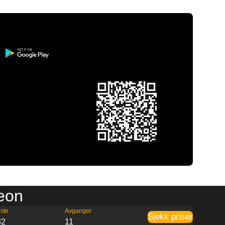
jeon
ste
Avganger
Sjekk priser
32
11