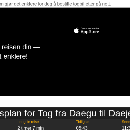
jør det enklere for deg å bestille togbilletter på nett.
å reisen din —
t enklere!
splan for Tog fra Daegu til Dae
Lengste reise
Tidligste
Sene
2 timer 7 min
05:43
11: