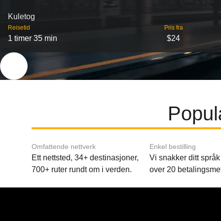
Kuletog
Reisetid
Pris fra
1 timer 35 min
$24
Popul
Omfattende nettverk
Enkel bestilling
Ett nettsted, 34+ destinasjoner,
Vi snakker ditt språk 
700+ ruter rundt om i verden.
over 20 betalingsme