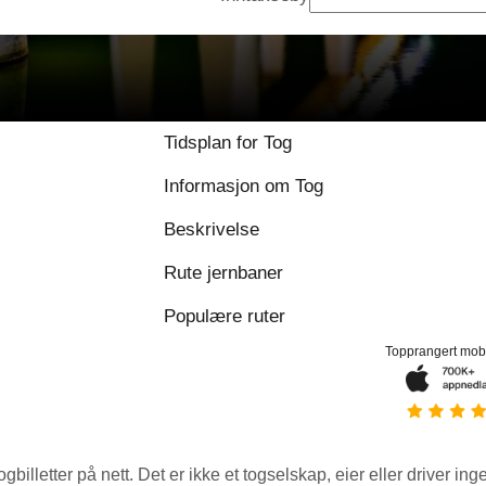
9.2 / 10 basert på 1
Tidsplan for Tog
Informasjon om Tog
Beskrivelse
Rute jernbaner
Populære ruter
Topprangert mob
ogbilletter på nett. Det er ikke et togselskap, eier eller driver ing