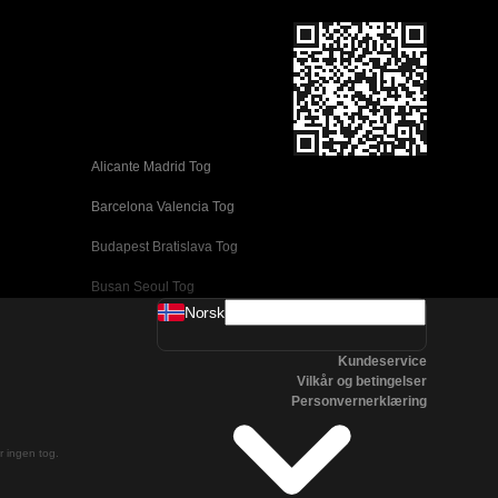
Alicante Madrid Tog
Barcelona Valencia Tog
Budapest Bratislava Tog
Busan Seoul Tog
Norsk
Coimbra Lisboa Tog
Kundeservice
Daejeon Seoul Tog
Vilkår og betingelser
Personvernerklæring
Edinburgh London Tog
Firenze Venezia Tog
er ingen tog.
Gyeongju Seoul Tog