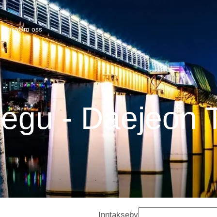
Afrika
Om oss
egu - Daejeon 
Inntakseby