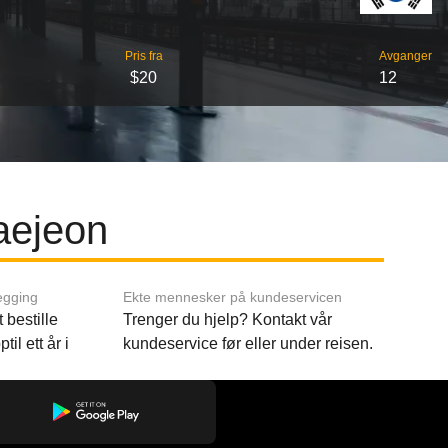
Pris fra
Avganger
$20
12
aejeon
egging
Ekte mennesker på kundeservicen
 bestille
Trenger du hjelp? Kontakt vår
til ett år i
kundeservice før eller under reisen.