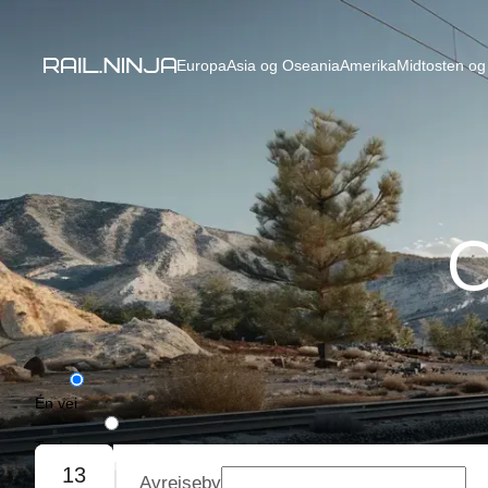
Europa
Asia og Oseania
Amerika
Midtosten og 
O
Én vei
Tur/retur
13
Avreiseby