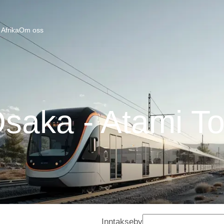
Afrika
Om oss
saka - Atami T
Inntakseby