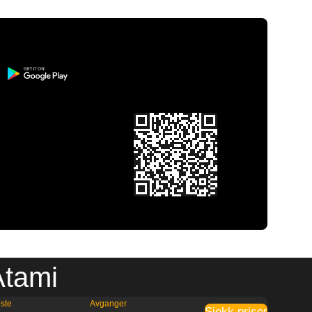
Atami
ste
Avganger
Sjekk priser