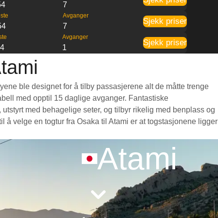
54
7
ste
Avganger
Sjekk priser
54
7
ste
Avganger
Sjekk priser
54
1
Atami
yene ble designet for å tilby passasjerene alt de måtte trenge
etabell med opptil 15 daglige avganger. Fantastiske
utstyrt med behagelige seter, og tilbyr rikelig med benplass og
å velge en togtur fra Osaka til Atami er at togstasjonene ligger
Atami