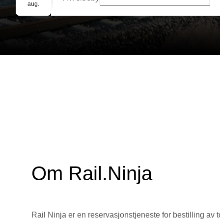
Gruppebooking
aug.
Om Rail.Ninja
Rail Ninja er en reservasjons­tjeneste for bestilling av t