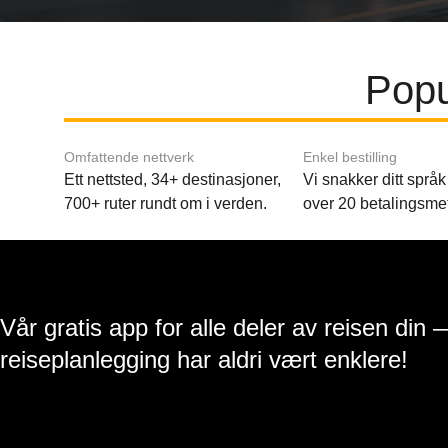
Popu
Omfattende nettverk
Enkel bestilling
Ett nettsted, 34+ destinasjoner,
Vi snakker ditt språk 
700+ ruter rundt om i verden.
over 20 betalingsme
Vår gratis app for alle deler av reisen din 
reiseplanlegging har aldri vært enklere!