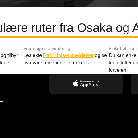
lære ruter fra Osaka og 
Fremragende Vurdering
Fleksibel planl
og tilbyr
Les ekte
Rail Ninja-anmeldelser
og se
Du kan enkelt
toder.
hva våre reisende sier om oss.
togbilletter opp
forveien!
—