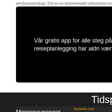
jernbaneselskap. Det er en kommersiell virksomhet som g
Vår gratis app for alle steg p
reiseplanlegging har aldri vær
Tids
Raskeste reise
Morgenavganger