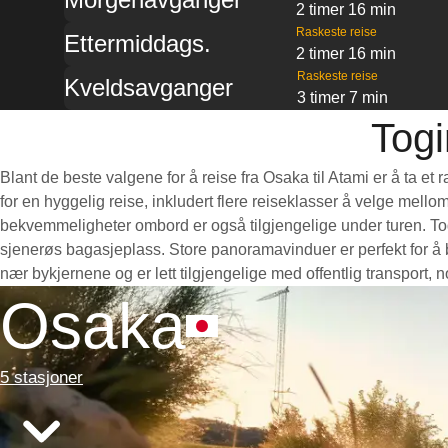
2 timer 16 min
Raskeste reise
Ettermiddags.
2 timer 16 min
Raskeste reise
Kveldsavganger
3 timer 7 min
Togi
Blant de beste valgene for å reise fra Osaka til Atami er å ta e
for en hyggelig reise, inkludert flere reiseklasser å velge mello
bekvemmeligheter ombord er også tilgjengelige under turen. Toge
sjenerøs bagasjeplass. Store panoramavinduer er perfekt for å b
nær bykjernene og er lett tilgjengelige med offentlig transport,
Osaka
5 stasjoner