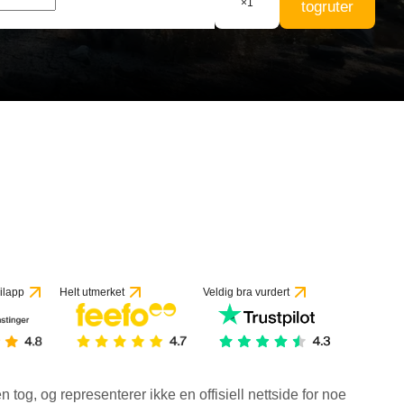
×
1
togruter
ilapp
Helt utmerket
Veldig bra vurdert
en tog, og representerer ikke en offisiell nettside for noe