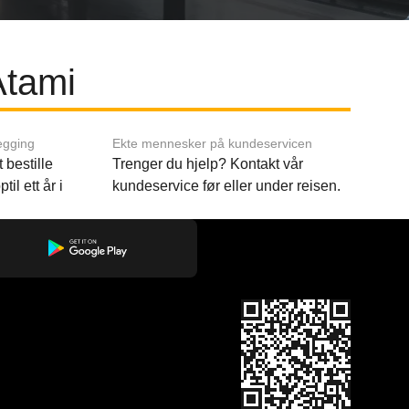
Atami
egging
Ekte mennesker på kundeservicen
 bestille
Trenger du hjelp? Kontakt vår
til ett år i
kundeservice før eller under reisen.