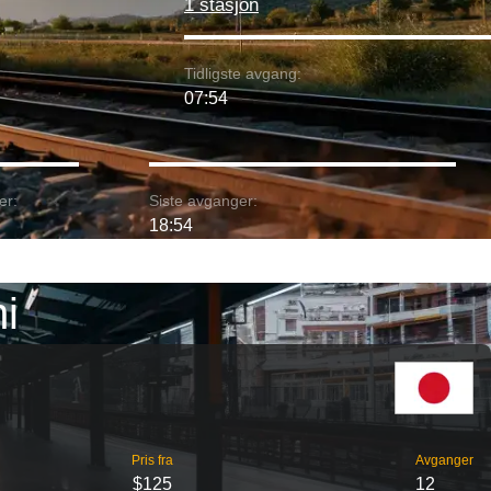
1 stasjon
Tidligste avgang:
07:54
er:
Siste avganger:
18:54
i
Pris fra
Avganger
$125
12