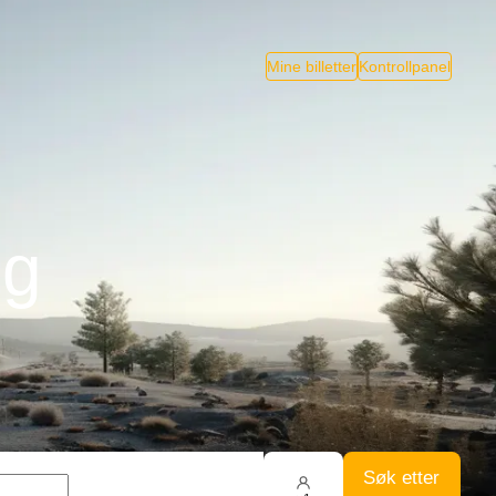
Mine billetter
Kontrollpanel
og
Søk etter