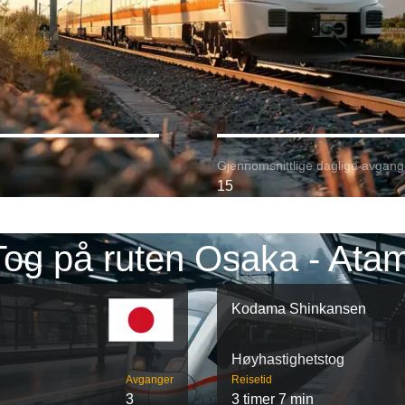
Gjennomsnittlige daglige avgang
15
Tog på ruten Osaka - Atam
Kodama Shinkansen
Høyhastighetstog
Avganger
Reisetid
3
3 timer 7 min