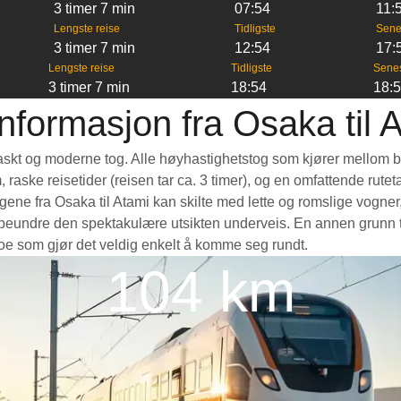
3 timer 7 min
07:54
11:
Lengste reise
Tidligste
Sene
3 timer 7 min
12:54
17:
Lengste reise
Tidligste
Sene
3 timer 7 min
18:54
18:
nformasjon fra Osaka til 
t raskt og moderne tog. Alle høyhastighetstog som kjører mellom b
m, raske reisetider (reisen tar ca. 3 timer), og en omfattende rut
ne fra Osaka til Atami kan skilte med lette og romslige vogner, 
eundre den spektakulære utsikten underveis. En annen grunn til 
 noe som gjør det veldig enkelt å komme seg rundt.
104 km