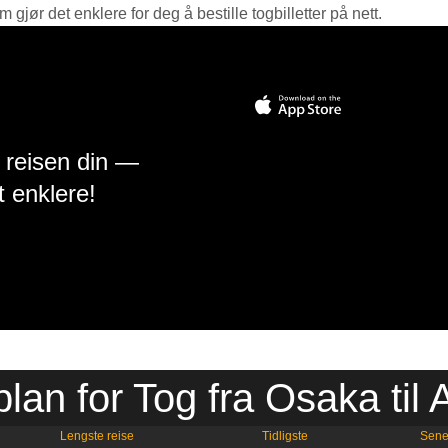
jør det enklere for deg å bestille togbilletter på nett.
å reisen din —
t enklere!
plan for Tog fra Osaka til 
Lengste reise
Tidligste
Sene