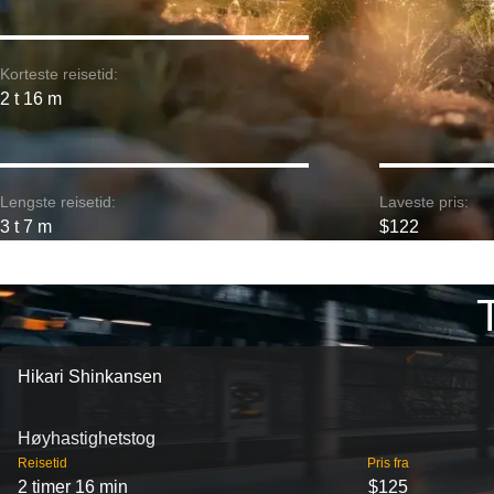
Korteste reisetid:
2 t 16 m
Lengste reisetid:
Laveste pris:
3 t 7 m
$122
Hikari Shinkansen
Høyhastighetstog
Reisetid
Pris fra
2 timer 16 min
$125