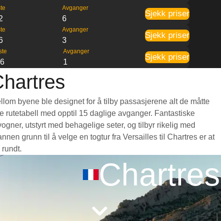
te
Avganger
Sjekk priser
2
6
te
Avganger
Sjekk priser
6
3
ste
Avganger
Sjekk priser
26
1
Chartres
ellom byene ble designet for å tilby passasjerene alt de måtte
nde rutetabell med opptil 15 daglige avganger. Fantastiske
ogner, utstyrt med behagelige seter, og tilbyr rikelig med
 grunn til å velge en togtur fra Versailles til Chartres er at
 rundt.
Chartres