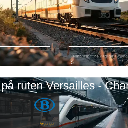
Gjennomsnittlige daglige avgang
15
på ruten Versailles - Cha
Avganger