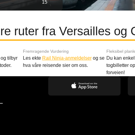
15
e ruter fra Versailles og 
Fremragende Vurdering
Fleksibel planl
og tilbyr
Les ekte
Rail Ninja-anmeldelser
og se
Du kan enkelt
toder.
hva våre reisende sier om oss.
togbilletter opp
forveien!
—