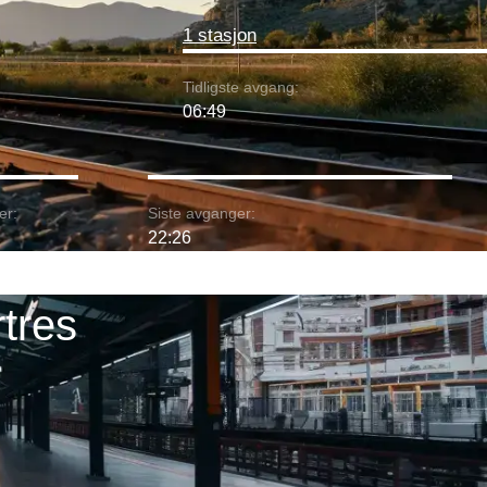
1 stasjon
Tidligste avgang:
06:49
er:
Siste avganger:
22:26
rtres