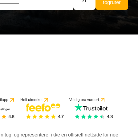
×
1
togruter
vurderinger
ilapp
Helt utmerket
Veldig bra vurdert
en tog, og representerer ikke en offisiell nettside for noe