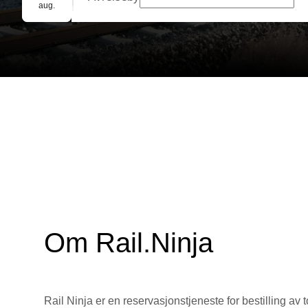
Gruppebooking
aug.
Om Rail.Ninja
Rail Ninja er en reservasjons­tjeneste for bestilling av t