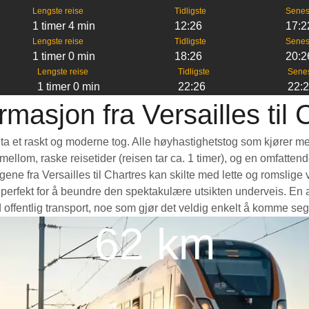
Lengste reise
Tidligste
Senes
1 timer 4 min
12:26
17:2
Lengste reise
Tidligste
Senes
1 timer 0 min
18:26
20:2
Lengste reise
Tidligste
Sene
1 timer 0 min
22:26
22:
rmasjon fra Versailles til 
 å ta et raskt og moderne tog. Alle høyhastighetstog som kjører m
e mellom, raske reisetider (reisen tar ca. 1 timer), og en omfatte
e fra Versailles til Chartres kan skilte med lette og romslige v
fekt for å beundre den spektakulære utsikten underveis. En annen
 offentlig transport, noe som gjør det veldig enkelt å komme seg
62 km