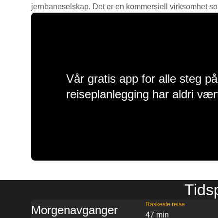
jernbaneselskap. Det er en kommersiell virksomhet som g
Vår gratis app for alle steg p
reiseplanlegging har aldri vær
Tidsp
Raskeste reise
Morgenavganger
47 min