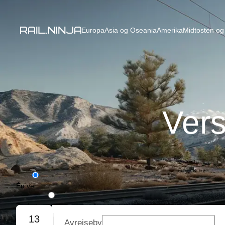
Europa
Asia og Oseania
Amerika
Midtosten og 
Vers
Én vei
Tur/retur
13
Avreiseby