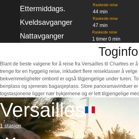
Raskeste reise
Ettermiddags.
44 min
Raskeste reise
Kveldsavganger
47 min
Raskeste reise
Nattavganger
1 timer 0 min
Toginfo
Blant de beste valgene for å reise fra Versailles til Chartres er
trenge for en hyggelig reise, inkludert flere reiseklasser å velg
bekvemmeligheter ombord er også tilgjengelige under turen. Togen
benplass og sjenerøs bagasjeplass. Store panoramavinduer er per
togstasjonene ligger nær bykjernene og er lett tilgjengelige med
Versailles
1 stasjon