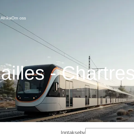
Afrika
Om oss
ailles - Chartre
Inntakseby