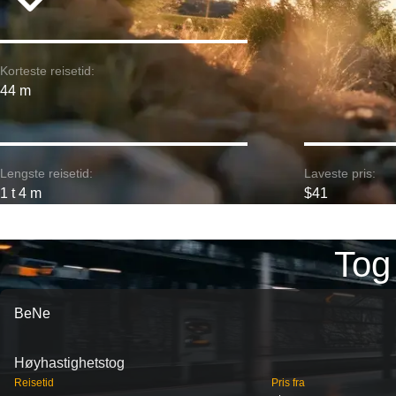
Korteste reisetid:
44 m
Lengste reisetid:
Laveste pris:
1 t 4 m
$41
Tog 
BeNe
Høyhastighetstog
Reisetid
Pris fra