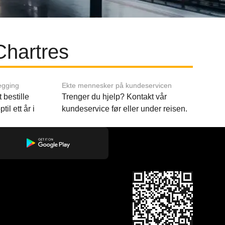
Chartres
egging
Ekte mennesker på kundeservicen
 bestille
Trenger du hjelp? Kontakt vår
til ett år i
kundeservice før eller under reisen.