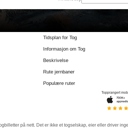
9 / 10 basert på 1 
Tidsplan for Tog
Informasjon om Tog
Beskrivelse
Rute jernbaner
Populære ruter
Topprangert mob
ogbilletter på nett. Det er ikke et togselskap, eier eller driver ing