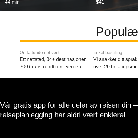
44 min
$41
Populær
Omfattende nettverk
Enkel bestilling
Ett nettsted, 34+ destinasjoner,
Vi snakker ditt språk 
700+ ruter rundt om i verden.
over 20 betalingsme
Vår gratis app for alle deler av reisen din 
reiseplanlegging har aldri vært enklere!