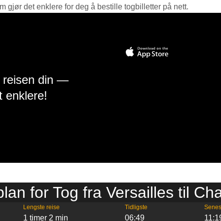
jør det enklere for deg å bestille togbilletter på nett.
å reisen din —
t enklere!
lan for Tog fra Versailles til Ch
Lengste reise
Tidligste
Senes
1 timer 2 min
06:49
11:1