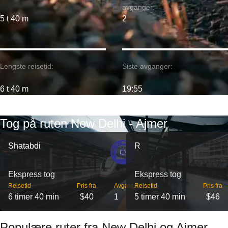
avganger:
5 t 40 m
2
Lengste reisetid:
Siste avganger:
6 t 40 m
19:55
Tog på ruten New Delhi - Ajmer
Shatabdi
R
Ekspress tog
Ekspress tog
Reisetid
Pris fra
Avganger
Reisetid
Pris fra
6 timer 40 min
$40
1
5 timer 40 min
$46
Populære ruter fra New Delhi og Ajmer