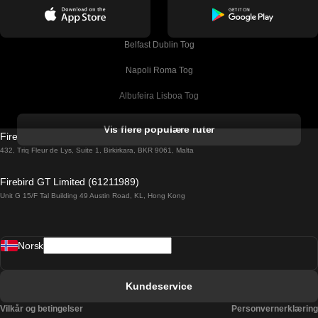
Belfast Dublin Tog
Napoli Roma Tog
Albufeira Lisboa Tog
Alicante Madrid Tog
Vis flere populære ruter
Firebird GT Limited (OC 1451)
Barcelona Madrid Tog
432, Triq Fleur de Lys, Suite 1, Birkirkara, BKR 9061, Malta
Barcelona Malaga Tog
Firebird GT Limited (61211989)
Unit G 15/F Tal Building 49 Austin Road, KL, Hong Kong
Barcelona Sevilla Tog
Barcelona Valencia Tog
Norsk
Bergen Oslo Tog
Berlin Praha Tog
Kundeservice
Bratislava Budapest Tog
Vilkår og betingelser
Personvernerklæring