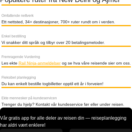
Omfattende nettverk
Ett nettsted, 34+ destinasjoner, 700+ ruter rundt om i verden.
Enkel bestilling
Vi snakker ditt språk og tilbyr over 20 betalingsmetoder.
Fremragende Vurdering
Les ekte
Rail Ninja-anmeldelser
og se hva våre reisende sier om oss.
Fleksibel planlegging
Du kan enkelt bestille togbilletter opptil ett år i forveien!
Ekte mennesker på kundeservicen
Trenger du hjelp? Kontakt vår kundeservice før eller under reisen.
Vår gratis app for alle deler av reisen din — reiseplanlegging
har aldri vært enklere!