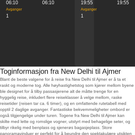
06:10
06:10
19:55
19:55
Avganger
Avganger
1
1
Toginformasjon fra New Delhi til Ajmer
Blant de beste valgene for å reise fra New Delhi til Ajmer er å ta et
raskt og moderne tog. Alle høyhastighetstog som kjører mellom byene
ble designet for å tilby passasjerene alt de måtte trenge for en
hyggelig reise, inkludert flere reiseklasser å velge mellom, raske
reisetider (reisen tar ca. 6 timer), og en omfattende rutetabell med
opptil 2 daglige avganger. Fantastiske bekvemmeligheter ombord er
også tilgjengelige under turen. Togene fra New Delhi til Ajmer kan
skilte med lette og romslige vogner, utstyrt med behagelige seter, og
tilbyr rikelig med benplass og sjenerøs bagasjeplass. Store
panoramavinduer er perfekt for å beundre den spektakulære utsikten