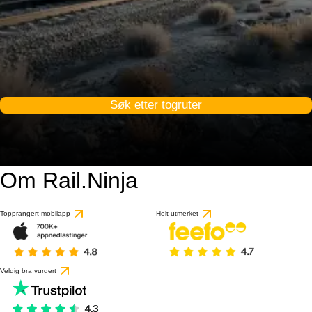
Søk etter togruter
Om Rail.Ninja
5 / 10
basert på 1 anmeldels
Topprangert mobilapp
Helt utmerket
Veldig bra vurdert