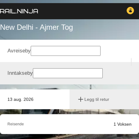
New Delhi - Ajmer Tog
Avreiseby
Inntakseby
13 aug. 2026
Legg til retur
1
Voksen
Reisende