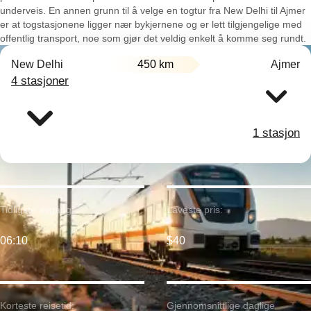
underveis. En annen grunn til å velge en togtur fra New Delhi til Ajmer
er at togstasjonene ligger nær bykjernene og er lett tilgjengelige med
offentlig transport, noe som gjør det veldig enkelt å komme seg rundt.
New Delhi
450 km
Ajmer
4 stasjoner
1 stasjon
Tidligste avgang:
Laveste pris:
06:10
$40
Korteste reisetid:
Gjennomsnittlige daglige