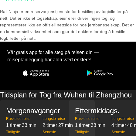
Rail Ninja er en reservasjons­tjeneste for bestilling av togbilletter på
nett. Det er ikke et togselskap, eier eller driver ingen tog, og
representerer ikke en offisiell nettside for noe jernbaneselskap. Det er
en kommersiell virksomhet som gjør det enklere for deg å bestille
togbilletter på nett.
Vår gratis app for alle steg på reisen din —
reiseplanlegging har aldri vært enklere!
Tidsplan for Tog fra Wuhan til Zhengzhou
Morgenavganger
Ettermiddags.
Raskeste reise
Lengste reise
Raskeste reise
Lengste reise
1 timer 33 min
2 timer 27 min
1 timer 33 min
4 timer 48 
Tidligste
Seneste
Tidligste
Seneste