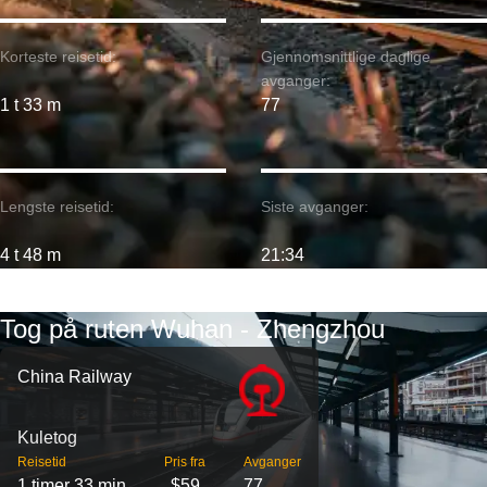
Korteste reisetid:
Gjennomsnittlige daglige
avganger:
1 t 33 m
77
Lengste reisetid:
Siste avganger:
4 t 48 m
21:34
Tog på ruten Wuhan - Zhengzhou
China Railway
Kuletog
Reisetid
Pris fra
Avganger
1 timer 33 min
$59
77