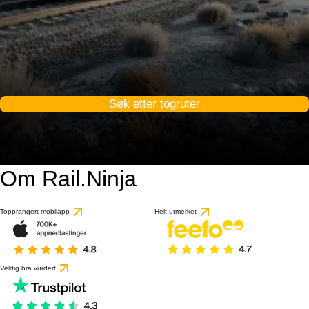
Søk etter togruter
Om Rail.Ninja
Topprangert mobilapp
Helt utmerket
Veldig bra vurdert