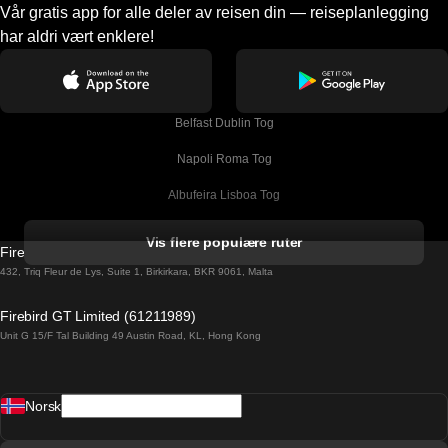
Vår gratis app for alle deler av reisen din — reiseplanlegging
har aldri vært enklere!
Belfast Dublin Tog
Napoli Roma Tog
Albufeira Lisboa Tog
Alicante Madrid Tog
Vis flere populære ruter
Firebird GT Limited (OC 1451)
Barcelona Madrid Tog
432, Triq Fleur de Lys, Suite 1, Birkirkara, BKR 9061, Malta
Barcelona Malaga Tog
Firebird GT Limited (61211989)
Unit G 15/F Tal Building 49 Austin Road, KL, Hong Kong
Barcelona Sevilla Tog
Barcelona Valencia Tog
Norsk
Bergen Oslo Tog
Berlin Praha Tog