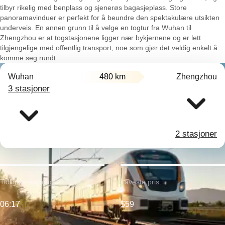
tilbyr rikelig med benplass og sjenerøs bagasjeplass. Store
panoramavinduer er perfekt for å beundre den spektakulære utsikten
underveis. En annen grunn til å velge en togtur fra Wuhan til
Zhengzhou er at togstasjonene ligger nær bykjernene og er lett
tilgjengelige med offentlig transport, noe som gjør det veldig enkelt å
komme seg rundt.
Wuhan
480 km
Zhengzhou
3 stasjoner
2 stasjoner
Tidligste avgang:
Laveste pris:
06:17
$59