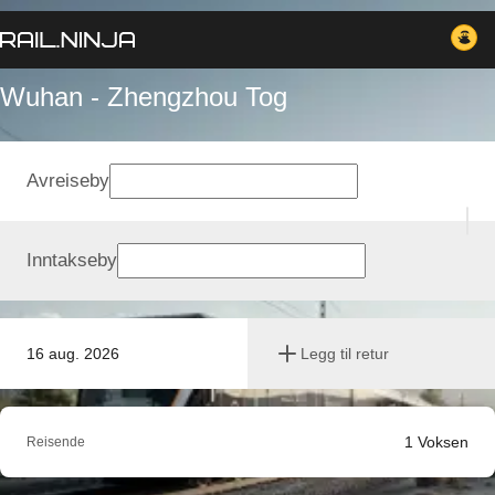
Wuhan - Zhengzhou Tog
Avreiseby
Inntakseby
16 aug. 2026
Legg til retur
1
Voksen
Reisende