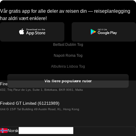
Vår gratis app for alle deler av reisen din — reiseplanlegging
har aldri vært enklere!
Belfast Dublin Tog
Napoli Roma Tog
Albufeira Lisboa Tog
Alicante Madrid Tog
Vis flere populære ruter
Firebird GT Limited (OC 1451)
Barcelona Madrid Tog
432, Triq Fleur de Lys, Suite 1, Birkirkara, BKR 9061, Malta
Barcelona Malaga Tog
Firebird GT Limited (61211989)
Unit G 15/F Tal Building 49 Austin Road, KL, Hong Kong
Barcelona Sevilla Tog
Barcelona Valencia Tog
Norsk
Bergen Oslo Tog