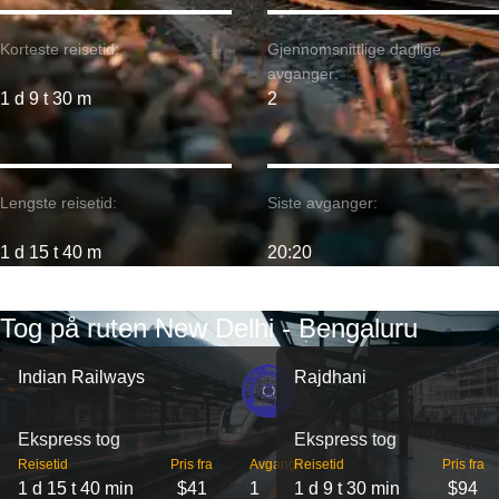
Korteste reisetid:
Gjennomsnittlige daglige
avganger:
1 d 9 t 30 m
2
Lengste reisetid:
Siste avganger:
1 d 15 t 40 m
20:20
Tog på ruten New Delhi - Bengaluru
Indian Railways
Rajdhani
Ekspress tog
Ekspress tog
Reisetid
Pris fra
Avganger
Reisetid
Pris fra
1 d 15 t 40 min
$41
1
1 d 9 t 30 min
$94