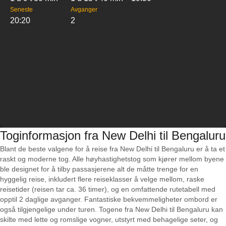
Seneste
Avganger
20:20
2
Toginformasjon fra New Delhi til Bengaluru
Blant de beste valgene for å reise fra New Delhi til Bengaluru er å ta et
raskt og moderne tog. Alle høyhastighetstog som kjører mellom byene
ble designet for å tilby passasjerene alt de måtte trenge for en
hyggelig reise, inkludert flere reiseklasser å velge mellom, raske
reisetider (reisen tar ca. 36 timer), og en omfattende rutetabell med
opptil 2 daglige avganger. Fantastiske bekvemmeligheter ombord er
også tilgjengelige under turen. Togene fra New Delhi til Bengaluru kan
skilte med lette og romslige vogner, utstyrt med behagelige seter, og