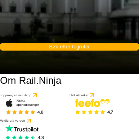
Søk etter togruter
Om Rail.Ninja
5 / 10
basert på 1 anmeldels
Topprangert mobilapp
Helt utmerket
Veldig bra vurdert