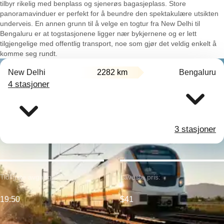
tilbyr rikelig med benplass og sjenerøs bagasjeplass. Store
panoramavinduer er perfekt for å beundre den spektakulære utsikten
underveis. En annen grunn til å velge en togtur fra New Delhi til
Bengaluru er at togstasjonene ligger nær bykjernene og er lett
tilgjengelige med offentlig transport, noe som gjør det veldig enkelt å
komme seg rundt.
New Delhi
2282 km
Bengaluru
4 stasjoner
3 stasjoner
Tidligste avgang:
Laveste pris:
19:50
$41