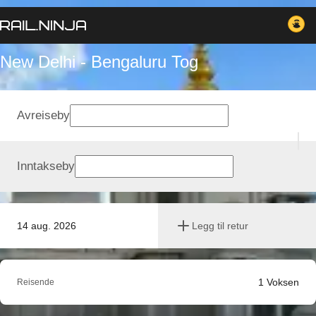
New Delhi - Bengaluru Tog
Avreiseby
Inntakseby
14 aug. 2026
Legg til retur
1
Voksen
Reisende