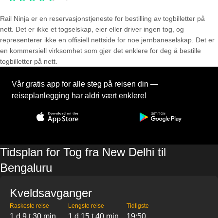
Rail Ninja er en reservasjons­tjeneste for bestilling av togbilletter på
nett. Det er ikke et togselskap, eier eller driver ingen tog, og
representerer ikke en offisiell nettside for noe jernbaneselskap. Det er
en kommersiell virksomhet som gjør det enklere for deg å bestille
togbilletter på nett.
Vår gratis app for alle steg på reisen din —
reiseplanlegging har aldri vært enklere!
Tidsplan for Tog fra New Delhi til
Bengaluru
Kveldsavganger
Raskeste reise
Lengste reise
Tidligste
1 d 9 t 30 min
1 d 15 t 40 min
19:50