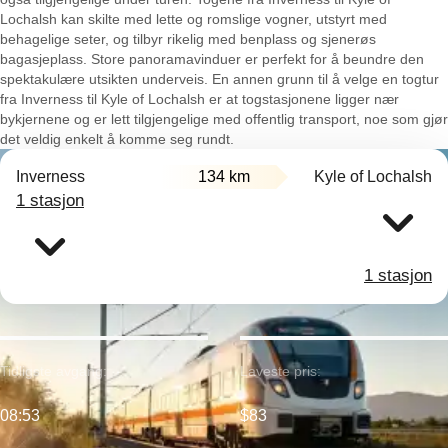
Lochalsh kan skilte med lette og romslige vogner, utstyrt med
behagelige seter, og tilbyr rikelig med benplass og sjenerøs
bagasjeplass. Store panoramavinduer er perfekt for å beundre den
spektakulære utsikten underveis. En annen grunn til å velge en togtur
fra Inverness til Kyle of Lochalsh er at togstasjonene ligger nær
bykjernene og er lett tilgjengelige med offentlig transport, noe som gjør
det veldig enkelt å komme seg rundt.
Inverness
134 km
Kyle of Lochalsh
1 stasjon
1 stasjon
Tidligste avgang:
Laveste pris:
08:53
$83