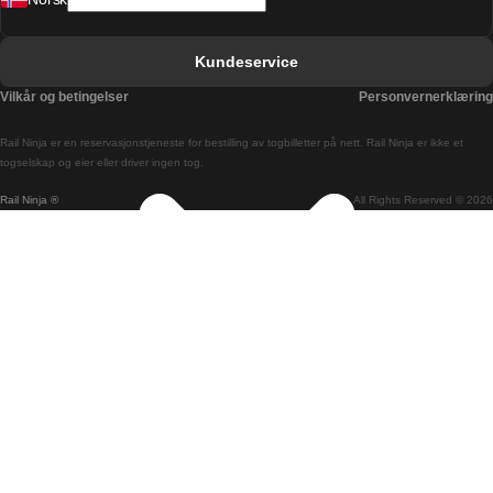
Bergen Oslo Tog
Berlin Praha Tog
Kundeservice
Bratislava Budapest Tog
Vilkår og betingelser
Personvernerklæring
Budapest Bratislava Tog
Rail Ninja er en reservasjons­tjeneste for bestilling av togbilletter på nett. Rail Ninja er ikke et
Budapest Prague Tog
togselskap og eier eller driver ingen tog.
Rail Ninja ®
All Rights Reserved © 2026
Budapest Wien Tog
Busan Cheonan Tog
Busan Seoul Tog
Canberra Sydney Tog
Changwon Seoul Tog
Cheonan Busan Tog
Coimbra Lisboa Tog
Coimbra Porto Tog