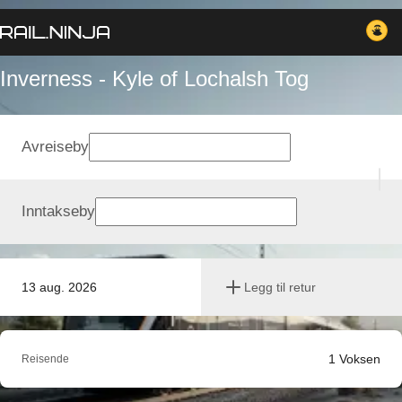
Inverness - Kyle of Lochalsh Tog
Avreiseby
Inntakseby
13 aug. 2026
Legg til retur
1
Voksen
Reisende