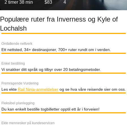
2 timer 38 min
$83
4
Populære ruter fra Inverness og Kyle of
Lochalsh
Omfattende nettverk
Ett nettsted, 34+ destinasjoner, 700+ ruter rundt om i verden.
Enkel bestilling
Vi snakker ditt språk og tilbyr over 20 betalingsmetoder.
Fremragende Vurdering
Les ekte
Rail Ninja-anmeldelser
og se hva våre reisende sier om oss.
Fleksibel planlegging
Du kan enkelt bestille togbilletter opptil ett år i forveien!
Ekte mennesker på kundeservicen