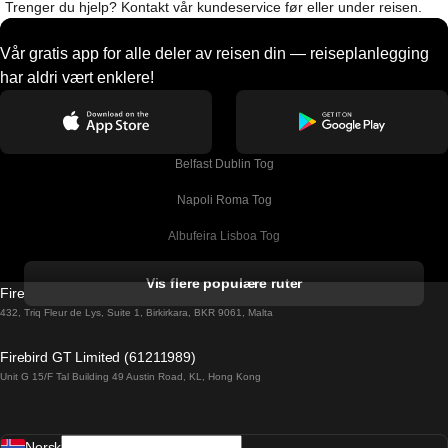
Trenger du hjelp? Kontakt vår kundeservice før eller under reisen.
Vår gratis app for alle deler av reisen din — reiseplanlegging
har aldri vært enklere!
Belfast Dublin Tog
Napoli Roma Tog
Albufeira Lisboa Tog
Alicante Madrid Tog
Vis flere populære ruter
Firebird GT Limited (OC 1451)
Barcelona Madrid Tog
432, Triq Fleur de Lys, Suite 1, Birkirkara, BKR 9061, Malta
Barcelona Malaga Tog
Firebird GT Limited (61211989)
Unit G 15/F Tal Building 49 Austin Road, KL, Hong Kong
Barcelona Sevilla Tog
Barcelona Valencia Tog
Norsk