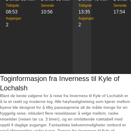
Tidligste
Seneste
Tidligste
Seneste
08:53
10:56
13:35
17:54
Avganger
Avganger
2
2
Toginformasjon fra Inverness til Kyle of
Lochalsh
Blant de beste valgene for å reise fra Inverness til Kyle of Lochalsh er
å ta et raskt og moderne tog. Alle høyhastighetstog som kjører mellom
byene ble designet for å tilby passasjerene alt de måtte trenge for en
hyggelig reise, inkludert flere reiseklasser å velge mellom, raske
reisetider (reisen tar ca. 3 timer), og en omfattende rutetabell med
opptil 4 daglige avganger. Fantastiske bekvemmeligheter ombord er
også tilgjengelige under turen. Togene fra Inverness til Kyle of