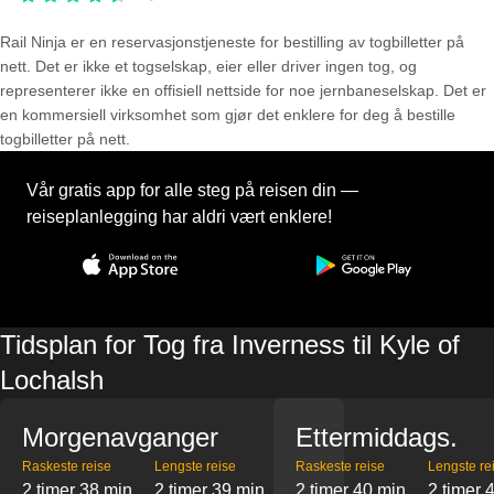
Rail Ninja er en reservasjons­tjeneste for bestilling av togbilletter på
nett. Det er ikke et togselskap, eier eller driver ingen tog, og
representerer ikke en offisiell nettside for noe jernbaneselskap. Det er
en kommersiell virksomhet som gjør det enklere for deg å bestille
togbilletter på nett.
Vår gratis app for alle steg på reisen din —
reiseplanlegging har aldri vært enklere!
Tidsplan for Tog fra Inverness til Kyle of
Lochalsh
Morgenavganger
Ettermiddags.
Raskeste reise
Lengste reise
Raskeste reise
Lengste re
2 timer 38 min
2 timer 39 min
2 timer 40 min
2 timer 