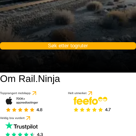
Søk etter togruter
Om Rail.Ninja
Topprangert mobilapp
Helt utmerket
Veldig bra vurdert