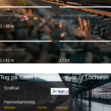
Korteste reisetid:
Gjennomsnittlige daglige
avganger:
2 t 38 m
4
Lengste reisetid:
Siste avganger:
2 t 41 m
17:54
Tog på ruten Inverness - Kyle of Lochalsh
ScotRail
Høyhastighetstog
Reisetid
Pris fra
Avganger