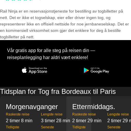
Rail Ninja er en reservasjons­tjeneste for bestilling av togbilletter på
nett. Det er ikke et togselskap, eier eller driver ingen tog, og
representerer ikke en offisiell nettside for noe jernbaneselskap. Det er
en kommersiell virksomhet som gjør det enklere for deg å bestille
togbilletter på nett.
Vår gratis app for alle steg på reisen din —
reiseplanlegging har aldri vært enklere!
Tidsplan for Tog fra Bordeaux til Paris
Morgenavganger
Ettermiddags.
Raskeste reise
Lengste reise
Raskeste reise
Lengste reise
2 timer 8 min
3 timer 28 min
2 timer 29 min
2 timer 29 
Tidligste
Seneste
Tidligste
Seneste