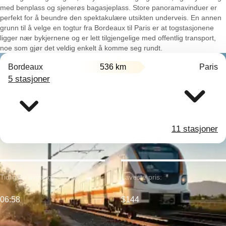
med benplass og sjenerøs bagasjeplass. Store panoramavinduer er
perfekt for å beundre den spektakulære utsikten underveis. En annen
grunn til å velge en togtur fra Bordeaux til Paris er at togstasjonene
ligger nær bykjernene og er lett tilgjengelige med offentlig transport,
noe som gjør det veldig enkelt å komme seg rundt.
Bordeaux
536 km
Paris
5 stasjoner
11 stasjoner
Tidligste avgang:
Laveste pris:
06:58
$144