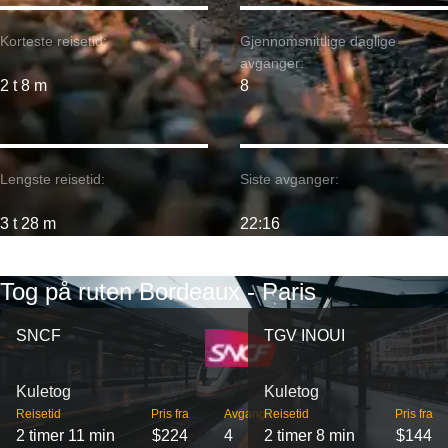
Korteste reisetid:
Gjennomsnittlige daglige
avganger:
2 t 8 m
8
Lengste reisetid:
Siste avganger:
3 t 28 m
22:16
Tog på ruten Bordeaux - Paris
SNCF
TGV INOUI
Kuletog
Kuletog
Reisetid
Pris fra
Avganger
Reisetid
Pris fra
2 timer 11 min
$224
4
2 timer 8 min
$144