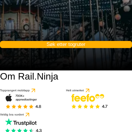
Søk etter togruter
Om Rail.Ninja
9 / 10
basert på 15 anmeldels
Topprangert mobilapp
Helt utmerket
Veldig bra vurdert