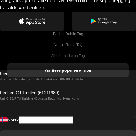
Vår gratis app for alle deler av reisen din — reiseplanlegging
har aldri vært enklere!
Belfast Dublin Tog
Napoli Roma Tog
Albufeira Lisboa Tog
Alicante Madrid Tog
Vis flere populære ruter
Firebird GT Limited (OC 1451)
Barcelona Madrid Tog
432, Triq Fleur de Lys, Suite 1, Birkirkara, BKR 9061, Malta
Barcelona Malaga Tog
Firebird GT Limited (61211989)
Unit G 15/F Tal Building 49 Austin Road, KL, Hong Kong
Barcelona Sevilla Tog
Barcelona Valencia Tog
Norsk
Bergen Oslo Tog
Berlin Praha Tog