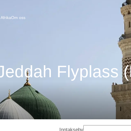
Afrika
Om oss
Jeddah Flyplass 
Inntakseby