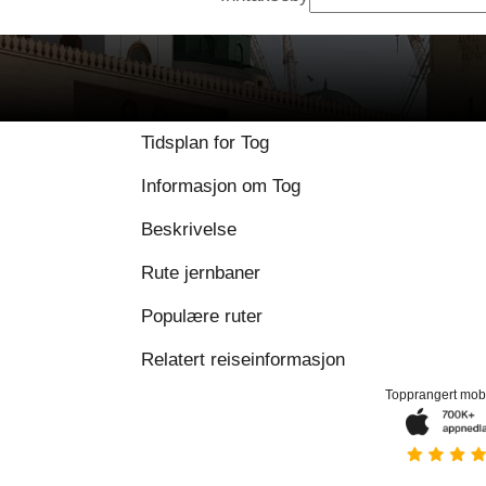
9.8 / 10 basert på 1
Tidsplan for Tog
Informasjon om Tog
Beskrivelse
Rute jernbaner
Populære ruter
Relatert reiseinformasjon
Topprangert mob