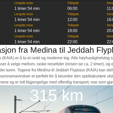
Lengste reise
Tidligste
Sen
1 timer 54 min
06:00
11:
Lengste reise
Tidligste
Sen
1 timer 54 min
12:00
16:
Lengste reise
Tidligste
Sen
1 timer 54 min
18:00
20:
Lengste reise
Tidligste
Sen
1 timer 54 min
22:00
22:
sjon fra Medina til Jeddah Flyp
ss (KAIA) er å ta et raskt og moderne tog. Alle høyhastighetstog
lasser å velge mellom, raske reisetider (reisen tar ca. 2 timer), 
r turen. Togene fra Medina til Jeddah Flyplass (KAIA) kan skilt
 panoramavinduer er perfekt for å beundre den spektakulære utsi
nene og er lett tilgjengelige med offentlig transport, noe som gj
315 km