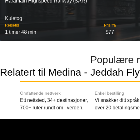
Haramain Highspeed Railway (SAR)
Kuletog
Reisetid
Pris fra
1 timer 48 min
$77
Populære r
Relatert til Medina - Jeddah Fl
Omfattende nettverk
Enkel bestilling
Ett nettsted, 34+ destinasjoner,
Vi snakker ditt språk 
700+ ruter rundt om i verden.
over 20 betalingsme