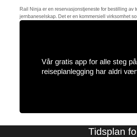
Rail Ninja er en reservasjons­tjeneste for bestilling av t
jernbaneselskap. Det er en kommersiell virksomhet som g
Vår gratis app for alle steg p
reiseplanlegging har aldri vær
Tidsplan fo