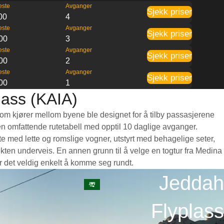
este
Avganger
Sjekk priser
00
4
este
Avganger
Sjekk priser
00
3
este
Avganger
Sjekk priser
00
2
este
Avganger
Sjekk priser
00
1
lass (KAIA)
 som kjører mellom byene ble designet for å tilby passasjerene
og en omfattende rutetabell med opptil 10 daglige avganger.
e med lette og romslige vogner, utstyrt med behagelige seter,
kten underveis. En annen grunn til å velge en togtur fra Medina
ør det veldig enkelt å komme seg rundt.
Jeddah
Flyplass