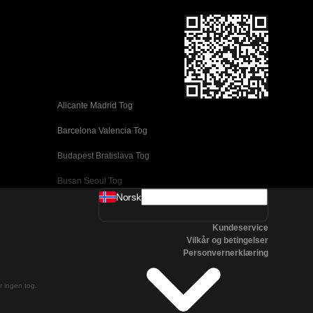
Alicante Madrid Tog
Barcelona Valencia Tog
Budapest Bratislava Tog
Busan Seoul Tog
Norsk
Coimbra Lisboa Tog
Kundeservice
Daejeon Seoul Tog
Vilkår og betingelser
Personvernerklæring
Edinburgh London Tog
Firenze Venezia Tog
er ingen tog.
Gyeongju Seoul Tog