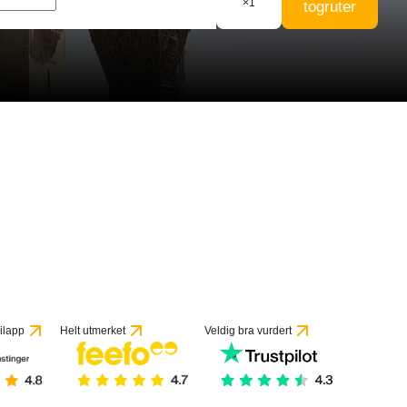
×
1
togruter
 vurderinger
ilapp
Helt utmerket
Veldig bra vurdert