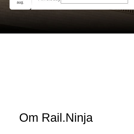
Gruppebooking
aug.
Om Rail.Ninja