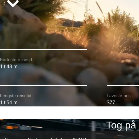
Korteste reisetid:
1 t 48 m
Lengste reisetid:
Laveste pris:
1 t 54 m
$77
Tog på 