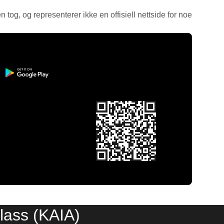
en tog, og representerer ikke en offisiell nettside for noe
plass (KAIA)