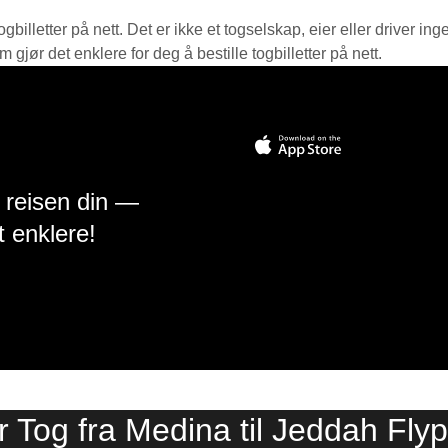
ogbilletter på nett. Det er ikke et togselskap, eier eller driver ing
jør det enklere for deg å bestille togbilletter på nett.
å reisen din —
t enklere!
r Tog fra Medina til Jeddah Fly