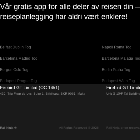
Vår gratis app for alle deler av reisen din 
reiseplanlegging har aldri vært enklere!
Belfast Dublin Tog
Napoli Roma Tog
Barcelona Madrid Tog
Barcelona Malaga To
Bergen Oslo Tog
Berlin Praha Tog
Budapest Prague Tog
Budapest Wien Tog
Firebird GT Limited (OC 1451)
Firebird GT Limi
Canberra Sydney Tog
Changwon Seoul Tog
432, Triq Fleur de Lys, Suite 1, Birkirkara, BKR 9061, Malta
Unit G 15/F Tal Buildi
Coimbra Porto Tog
Cork Dublin Tog
Dublin Belfast Tog
Dublin Cork Tog
Faro Lisboa Tog
Faro Porto Tog
Rail Ninja ®
All Rights Reserved © 2026
Rail Ninja er en reservas
Flam Oslo Tog
Galway Dublin Tog