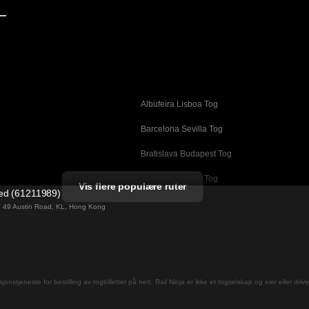
—
Albufeira Lisboa Tog
g
Barcelona Sevilla Tog
Bratislava Budapest Tog
Busan Cheonan Tog
Vis flere populære ruter
ted (61211989)
Cheonan Busan Tog
ng 49 Austin Road, KL, Hong Kong
Daegu Seoul Tog
Dublin Galway Tog
Firenze Roma Tog
jons­tjeneste for bestilling av togbilletter på nett. Rail Ninja er ikke et togselskap og eier eller driv
Gwangju Seoul Tog