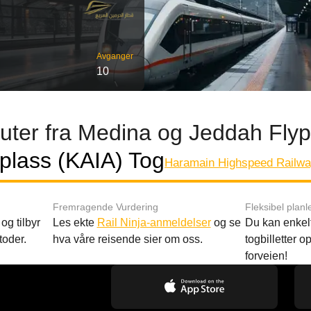
Avganger
10
uter fra Medina og Jeddah Flyp
yplass (KAIA) Tog
Haramain Highspeed Railwa
Fremragende Vurdering
Fleksibel planl
og tilbyr
Les ekte
Rail Ninja-anmeldelser
og se
Du kan enkelt
toder.
hva våre reisende sier om oss.
togbilletter opp
forveien!