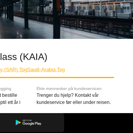
lass (KAIA)
y (SAR) Tog
Saudi-Arabia Tog
egging
Ekte mennesker på kundeservicen
 bestille
Trenger du hjelp? Kontakt vår
til ett år i
kundeservice før eller under reisen.