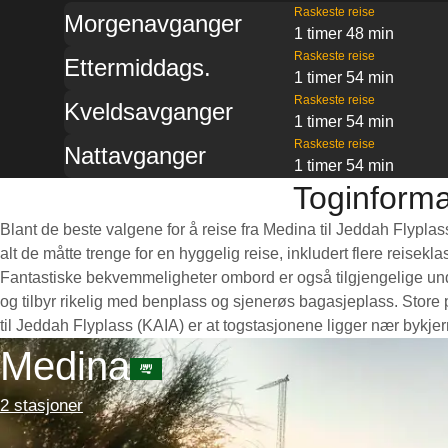
Raskeste reise
Morgenavganger
1 timer 48 min
Raskeste reise
Ettermiddags.
1 timer 54 min
Raskeste reise
Kveldsavganger
1 timer 54 min
Raskeste reise
Nattavganger
1 timer 54 min
Toginforma
Blant de beste valgene for å reise fra Medina til Jeddah Flypla
alt de måtte trenge for en hyggelig reise, inkludert flere reisek
Fantastiske bekvemmeligheter ombord er også tilgjengelige unde
og tilbyr rikelig med benplass og sjenerøs bagasjeplass. Store
til Jeddah Flyplass (KAIA) er at togstasjonene ligger nær bykjer
Medina
2 stasjoner