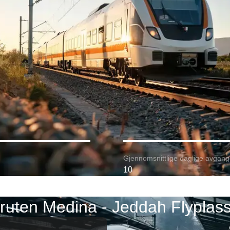
Gjennomsnittlige daglige avgang
10
ruten Medina - Jeddah Flyplas