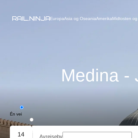
Europa
Asia og Oseania
Amerika
Midtosten og 
Medina - 
Én vei
Tur/retur
14
Avreiseby