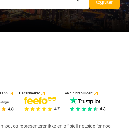
×
1
togruter
vurderinger
ilapp
Helt utmerket
Veldig bra vurdert
en tog, og representerer ikke en offisiell nettside for noe