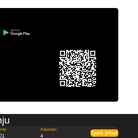
nju
este
Avganger
Sjekk priser
01
4