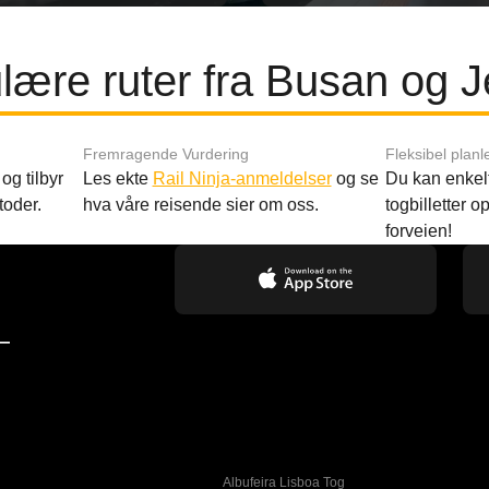
lære ruter fra Busan og J
Fremragende Vurdering
Fleksibel planl
og tilbyr
Les ekte
Rail Ninja-anmeldelser
og se
Du kan enkelt
toder.
hva våre reisende sier om oss.
togbilletter opp
forveien!
—
Albufeira Lisboa Tog