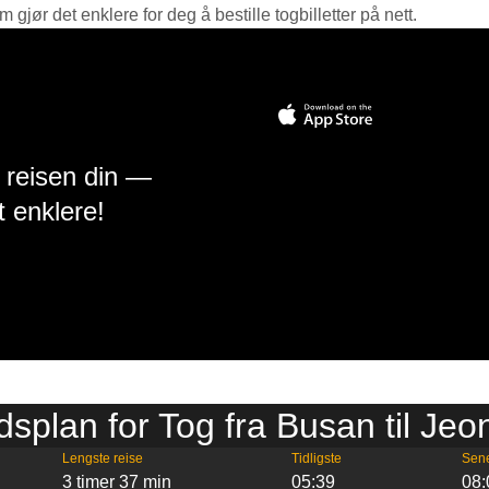
jør det enklere for deg å bestille togbilletter på nett.
å reisen din —
t enklere!
dsplan for Tog fra Busan til Jeo
Lengste reise
Tidligste
Sen
3 timer 37 min
05:39
08: