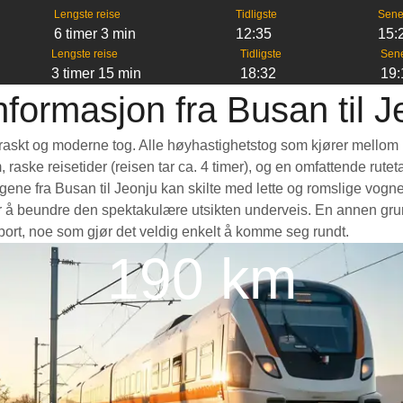
Lengste reise
Tidligste
Sene
6 timer 3 min
12:35
15:
Lengste reise
Tidligste
Sen
3 timer 15 min
18:32
19:
nformasjon fra Busan til J
et raskt og moderne tog. Alle høyhastighetstog som kjører mellom 
m, raske reisetider (reisen tar ca. 4 timer), og en omfattende rut
ne fra Busan til Jeonju kan skilte med lette og romslige vogner,
å beundre den spektakulære utsikten underveis. En annen grunn t
nsport, noe som gjør det veldig enkelt å komme seg rundt.
190 km