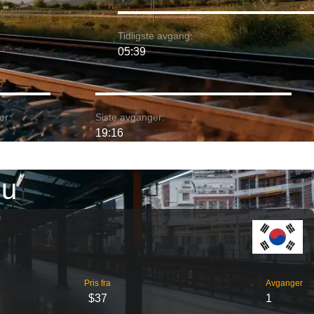
Tidligste avgang:
05:39
er:
Siste avganger:
19:16
ju
Pris fra
Avganger
$37
1