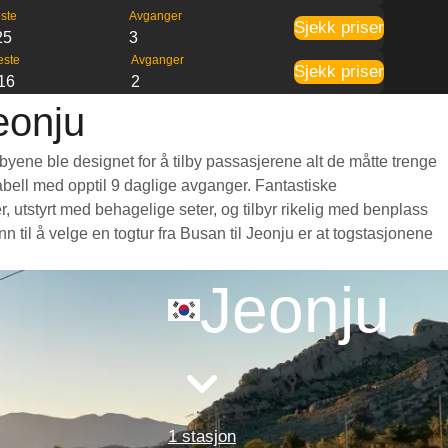
ste
Avganger
Sjekk priser
25
3
este
Avganger
Sjekk priser
16
2
eonju
byene ble designet for å tilby passasjerene alt de måtte trenge
etabell med opptil 9 daglige avganger. Fantastiske
 utstyrt med behagelige seter, og tilbyr rikelig med benplass
il å velge en togtur fra Busan til Jeonju er at togstasjonene
Jeonju
1 stasjon