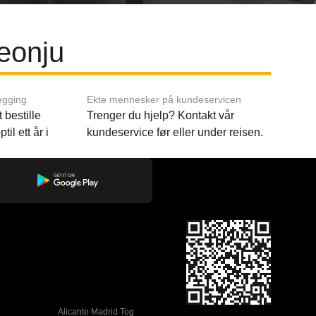
eonju
egging
Ekte mennesker på kundeservicen
 bestille
Trenger du hjelp? Kontakt vår
til ett år i
kundeservice før eller under reisen.
Alicante Madrid Tog