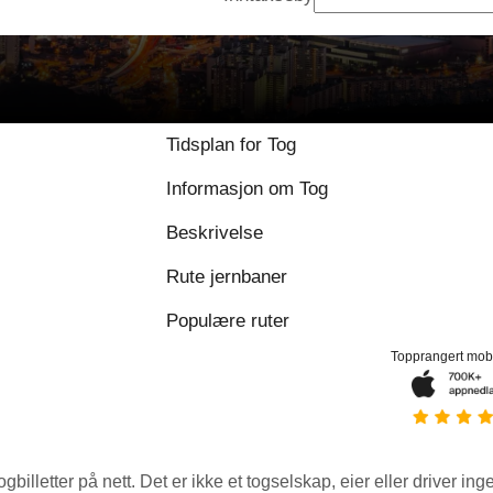
9 / 10 basert på 1 
Tidsplan for Tog
Informasjon om Tog
Beskrivelse
Rute jernbaner
Populære ruter
Topprangert mob
ogbilletter på nett. Det er ikke et togselskap, eier eller driver ing