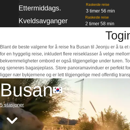
Raskeste reise
Ettermiddags.
3 timer 56 min
Raskeste reise
Kveldsavganger
2 timer 58 min
Togi
Blant de beste valgene for å reise fra Busan til Jeonju er å ta 
for en hyggelig reise, inkludert flere reiseklasser å velge mello
bekvemmeligheter ombord er også tilgjengelige under turen. Toge
og sjenerøs bagasjeplass. Store panoramavinduer er perfekt for 
ligger nær bykjernene og er lett tilgjengelige med offentlig tra
Busan
5 stasjoner