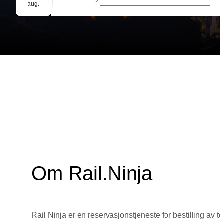
Gruppebooking
aug.
Om Rail.Ninja
Rail Ninja er en reservasjons­tjeneste for bestilling av t