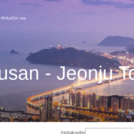
Afrika
Om oss
usan - Jeonju T
Inntakseby