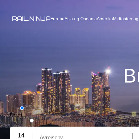
Europa
Asia og Oseania
Amerika
Midtosten og 
B
Én vei
Tur/retur
14
Avreiseby