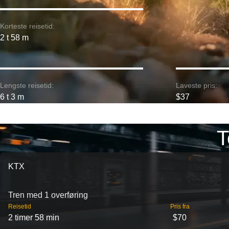
Korteste reisetid:
2 t 58 m
Lengste reisetid:
Laveste pris:
6 t 3 m
$37
T
KTX
Tren med 1 overføring
Reisetid
Pris fra
2 timer 58 min
$70