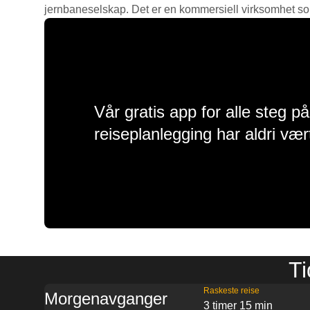
jernbaneselskap. Det er en kommersiell virksomhet som g
Vår gratis app for alle steg p
reiseplanlegging har aldri vær
Ti
Raskeste reise
Morgenavganger
3 timer 15 min