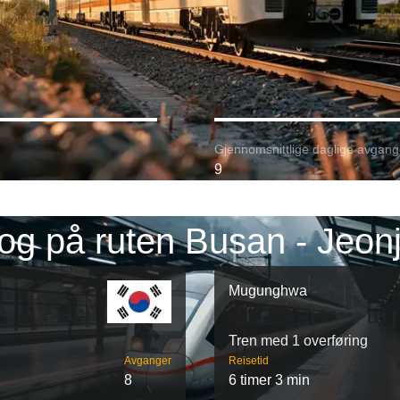
Gjennomsnittlige daglige avgang
9
og på ruten Busan - Jeon
Mugunghwa
Tren med 1 overføring
Avganger
Reisetid
8
6 timer 3 min