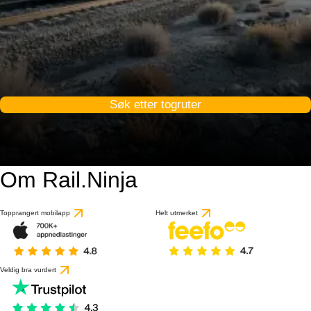
Søk etter togruter
Om Rail.Ninja
Topprangert mobilapp
Helt utmerket
Veldig bra vurdert