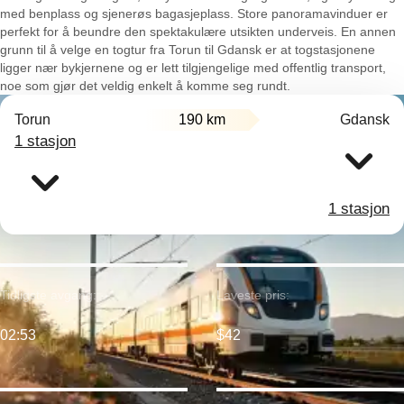
med benplass og sjenerøs bagasjeplass. Store panoramavinduer er
perfekt for å beundre den spektakulære utsikten underveis. En annen
grunn til å velge en togtur fra Torun til Gdansk er at togstasjonene
ligger nær bykjernene og er lett tilgjengelige med offentlig transport,
noe som gjør det veldig enkelt å komme seg rundt.
Torun
190 km
Gdansk
1 stasjon
1 stasjon
Tidligste avgang:
Laveste pris:
02:53
$42