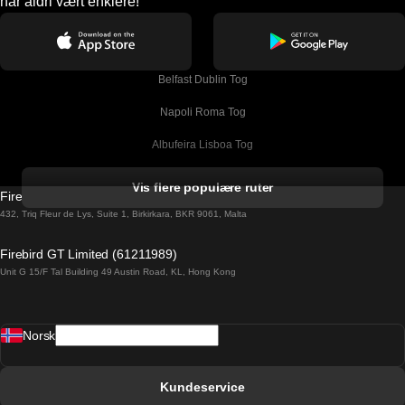
har aldri vært enklere!
Belfast Dublin Tog
Napoli Roma Tog
Albufeira Lisboa Tog
Alicante Madrid Tog
Vis flere populære ruter
Firebird GT Limited (OC 1451)
Barcelona Madrid Tog
432, Triq Fleur de Lys, Suite 1, Birkirkara, BKR 9061, Malta
Barcelona Malaga Tog
Firebird GT Limited (61211989)
Unit G 15/F Tal Building 49 Austin Road, KL, Hong Kong
Barcelona Sevilla Tog
Barcelona Valencia Tog
Norsk
Bergen Oslo Tog
Berlin Praha Tog
Kundeservice