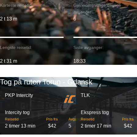
Korteste reisetid:
Gjennomsnittlige daglige
avganger:
2 t 13 m
6
Lengste reisetid:
Siste avganger:
2 t 31 m
18:33
Tog på ruten Torun - Gdansk
PKP Intercity
TLK
Intercity tog
Ekspress tog
Reisetid
Pris fra
Avganger
Reisetid
Pris fra
2 timer 13 min
$42
5
2 timer 17 min
$42