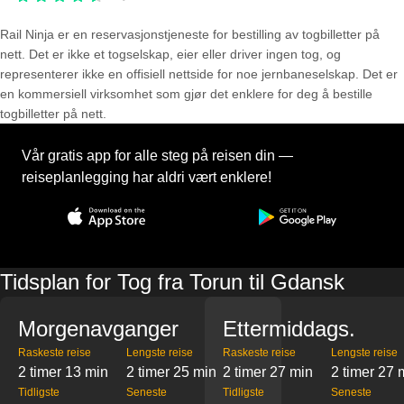
Rail Ninja er en reservasjons­tjeneste for bestilling av togbilletter på
nett. Det er ikke et togselskap, eier eller driver ingen tog, og
representerer ikke en offisiell nettside for noe jernbaneselskap. Det er
en kommersiell virksomhet som gjør det enklere for deg å bestille
togbilletter på nett.
Vår gratis app for alle steg på reisen din —
reiseplanlegging har aldri vært enklere!
Tidsplan for Tog fra Torun til Gdansk
Morgenavganger
Ettermiddags.
Raskeste reise
Lengste reise
Raskeste reise
Lengste reise
2 timer 13 min
2 timer 25 min
2 timer 27 min
2 timer 27 
Tidligste
Seneste
Tidligste
Seneste