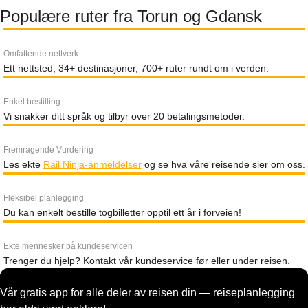
Populære ruter fra Torun og Gdansk
Omfattende nettverk
Ett nettsted, 34+ destinasjoner, 700+ ruter rundt om i verden.
Enkel bestilling
Vi snakker ditt språk og tilbyr over 20 betalingsmetoder.
Fremragende Vurdering
Les ekte
Rail Ninja-anmeldelser
og se hva våre reisende sier om oss.
Fleksibel planlegging
Du kan enkelt bestille togbilletter opptil ett år i forveien!
Ekte mennesker på kundeservicen
Trenger du hjelp? Kontakt vår kundeservice før eller under reisen.
Vår gratis app for alle deler av reisen din — reiseplanlegging