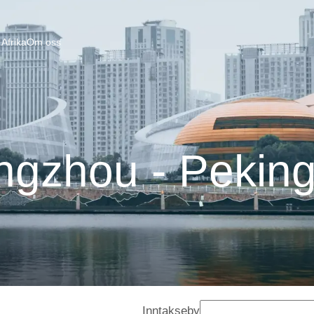
Afrika
Om oss
ngzhou - Peking
Inntakseby