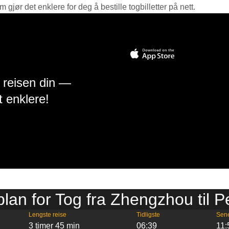
jør det enklere for deg å bestille togbilletter på nett.
å reisen din —
t enklere!
plan for Tog fra Zhengzhou til P
Lengste reise
Tidligste
Sen
3 timer 45 min
06:39
11: