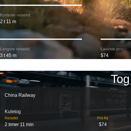
Korteste reisetid:
2 t 11 m
Lengste reisetid:
Laveste pris:
3 t 45 m
$74
Tog
China Railway
Kuletog
Reisetid
Pris fra
2 timer 11 min
$74