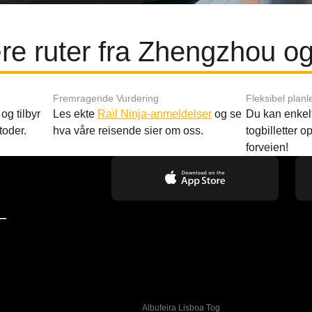
e ruter fra Zhengzhou o
Fremragende Vurdering
Fleksibel planl
og tilbyr
Les ekte
Rail Ninja-anmeldelser
og se
Du kan enkelt
toder.
hva våre reisende sier om oss.
togbilletter opp
forveien!
—
Albufeira Lisboa Tog