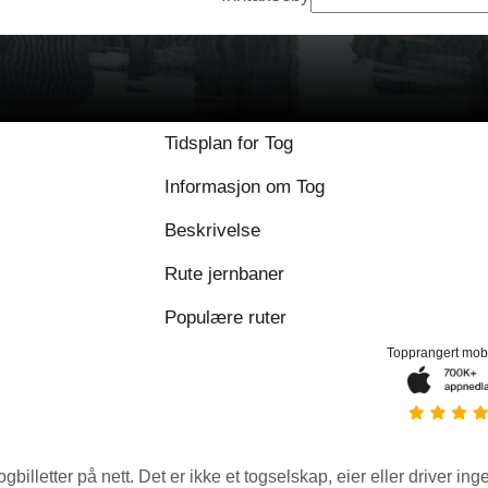
8.9 / 10 basert på 1
Tidsplan for Tog
Informasjon om Tog
Beskrivelse
Rute jernbaner
Populære ruter
Topprangert mob
ogbilletter på nett. Det er ikke et togselskap, eier eller driver ing