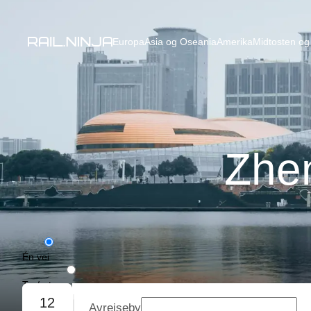
Europa
Asia og Oseania
Amerika
Midtosten og 
Zhe
Én vei
Tur/retur
12
Avreiseby