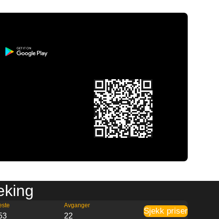
eking
este
Avganger
Sjekk priser
53
22