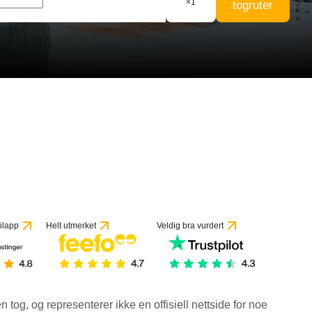
×
1
togruter
 vurderinger
ilapp
Helt utmerket
Veldig bra vurdert
en tog, og representerer ikke en offisiell nettside for noe