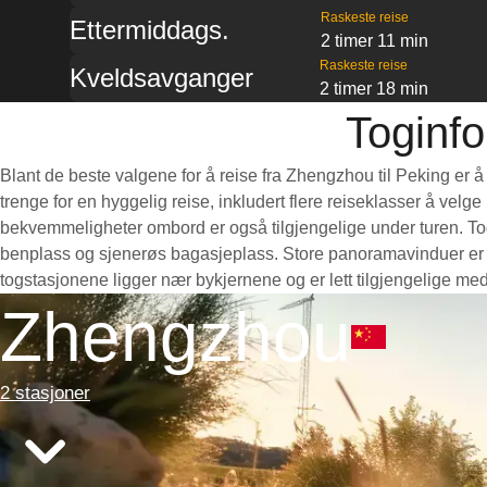
Raskeste reise
Ettermiddags.
2 timer 11 min
Raskeste reise
Kveldsavganger
2 timer 18 min
Toginfo
Blant de beste valgene for å reise fra Zhengzhou til Peking er å
trenge for en hyggelig reise, inkludert flere reiseklasser å velg
bekvemmeligheter ombord er også tilgjengelige under turen. Toge
benplass og sjenerøs bagasjeplass. Store panoramavinduer er pe
togstasjonene ligger nær bykjernene og er lett tilgjengelige med
Zhengzhou
2 stasjoner