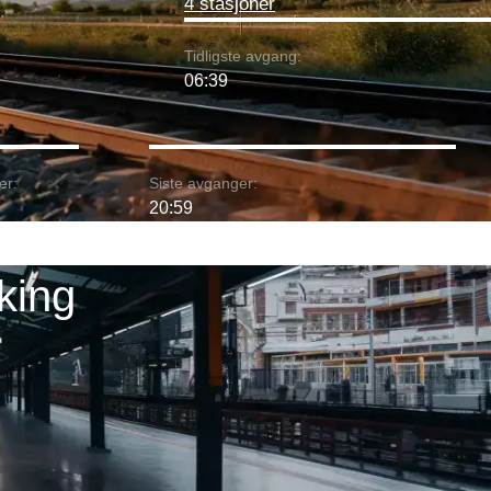
4 stasjoner
Tidligste avgang:
06:39
er:
Siste avganger:
20:59
king