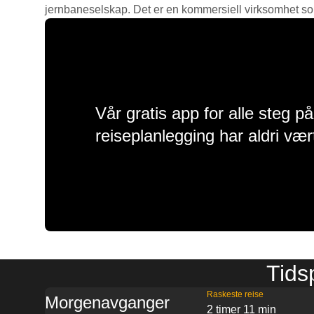
jernbaneselskap. Det er en kommersiell virksomhet som g
Vår gratis app for alle steg p
reiseplanlegging har aldri vær
Tids
Raskeste reise
Morgenavganger
2 timer 11 min