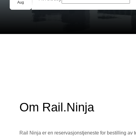
Gruppebooking
Aug
Om Rail.Ninja
Rail Ninja er en reservasjons­tjeneste for bestilling av t