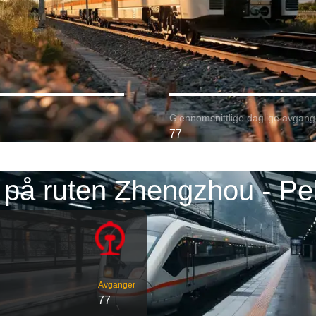
Gjennomsnittlige daglige avgang
77
 på ruten Zhengzhou - Pe
Avganger
77