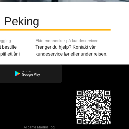
g Peking
egging
Ekte mennesker på kundeservicen
 bestille
Trenger du hjelp? Kontakt vår
til ett år i
kundeservice før eller under reisen.
Alicante Madrid Tog