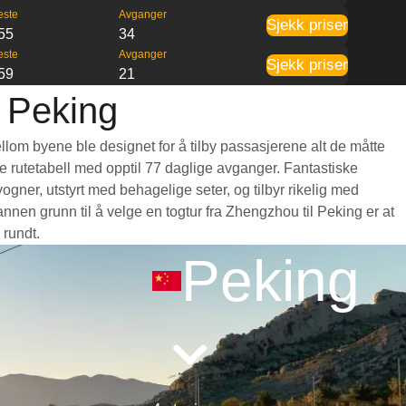
este
Avganger
Sjekk priser
55
34
este
Avganger
Sjekk priser
59
21
l Peking
llom byene ble designet for å tilby passasjerene alt de måtte
nde rutetabell med opptil 77 daglige avganger. Fantastiske
gner, utstyrt med behagelige seter, og tilbyr rikelig med
en grunn til å velge en togtur fra Zhengzhou til Peking er at
 rundt.
Peking