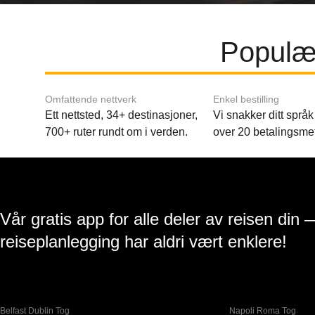
Populær
Omfattende nettverk
Enkel bestilling
Ett nettsted, 34+ destinasjoner,
Vi snakker ditt språk 
700+ ruter rundt om i verden.
over 20 betalingsme
Vår gratis app for alle deler av reisen din 
reiseplanlegging har aldri vært enklere!
Belfast Dublin Tog
Napoli Roma Tog