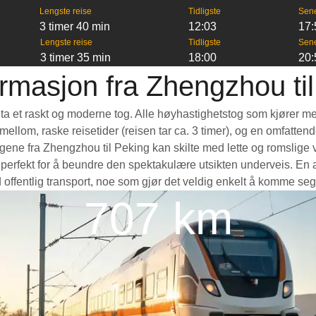
Lengste reise
Tidligste
Sen
3 timer 40 min
12:03
17:
Lengste reise
Tidligste
Sen
3 timer 35 min
18:00
20:
rmasjon fra Zhengzhou ti
 ta et raskt og moderne tog. Alle høyhastighetstog som kjører me
e mellom, raske reisetider (reisen tar ca. 3 timer), og en omfatte
ne fra Zhengzhou til Peking kan skilte med lette og romslige vo
rfekt for å beundre den spektakulære utsikten underveis. En ann
 offentlig transport, noe som gjør det veldig enkelt å komme seg
707 km