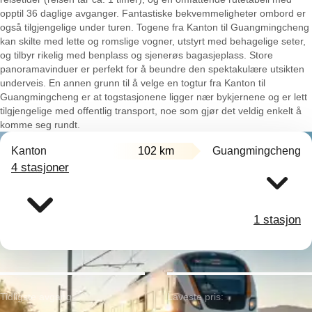
opptil 36 daglige avganger. Fantastiske bekvemmeligheter ombord er
også tilgjengelige under turen. Togene fra Kanton til Guangmingcheng
kan skilte med lette og romslige vogner, utstyrt med behagelige seter,
og tilbyr rikelig med benplass og sjenerøs bagasjeplass. Store
panoramavinduer er perfekt for å beundre den spektakulære utsikten
underveis. En annen grunn til å velge en togtur fra Kanton til
Guangmingcheng er at togstasjonene ligger nær bykjernene og er lett
tilgjengelige med offentlig transport, noe som gjør det veldig enkelt å
komme seg rundt.
Kanton
102 km
Guangmingcheng
4 stasjoner
1 stasjon
Tidligste avgang:
Laveste pris: