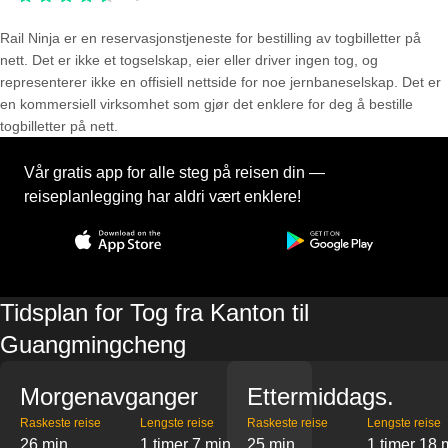
Rail Ninja er en reservasjons­tjeneste for bestilling av togbilletter på
nett. Det er ikke et togselskap, eier eller driver ingen tog, og
representerer ikke en offisiell nettside for noe jernbaneselskap. Det er
en kommersiell virksomhet som gjør det enklere for deg å bestille
togbilletter på nett.
Vår gratis app for alle steg på reisen din —
reiseplanlegging har aldri vært enklere!
Tidsplan for Tog fra Kanton til
Guangmingcheng
Morgenavganger
Ettermiddags.
Raskeste reise
Lengste reise
Raskeste reise
Lengste reise
26 min
1 timer 7 min
25 min
1 timer 18 