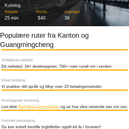
Kuletog
Reisetid
Pris fra
Avganger
25 min
$40
36
Populære ruter fra Kanton og
Guangmingcheng
Omfattende nettverk
Ett nettsted, 34+ destinasjoner, 700+ ruter rundt om i verden.
Enkel bestilling
Vi snakker ditt språk og tilbyr over 20 betalingsmetoder.
Fremragende Vurdering
Les ekte
Rail Ninja-anmeldelser
og se hva våre reisende sier om oss.
Fleksibel planlegging
Du kan enkelt bestille togbilletter opptil ett år i forveien!