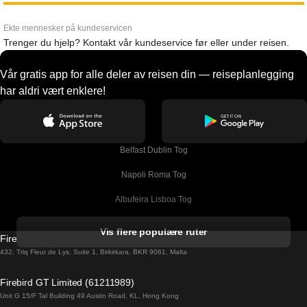
Ekte mennesker på kundeservicen
Trenger du hjelp? Kontakt vår kundeservice før eller under reisen.
Vår gratis app for alle deler av reisen din — reiseplanlegging
har aldri vært enklere!
Belfast Dublin Tog
Napoli Roma Tog
Albufeira Lisboa Tog
Alicante Madrid Tog
Vis flere populære ruter
Firebird GT Limited (OC 1451)
Barcelona Madrid Tog
432, Triq Fleur de Lys, Suite 1, Birkirkara, BKR 9061, Malta
Barcelona Malaga Tog
Firebird GT Limited (61211989)
Unit G 15/F Tal Building 49 Austin Road, KL, Hong Kong
Barcelona Sevilla Tog