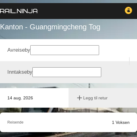
Kanton - Guangmingcheng Tog
Avreiseby
Inntakseby
14 aug. 2026
Legg til retur
1
Voksen
Reisende