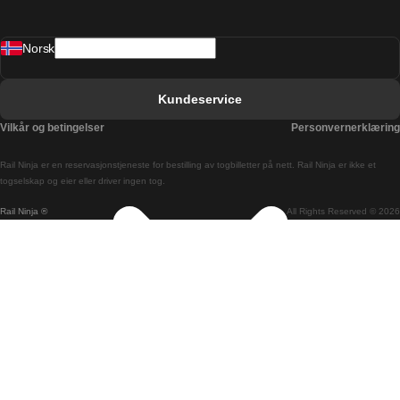
Barcelona Valencia Tog
Norsk
Bergen Oslo Tog
Berlin Praha Tog
Kundeservice
Bratislava Budapest Tog
Vilkår og betingelser
Personvernerklæring
Budapest Bratislava Tog
Rail Ninja er en reservasjons­tjeneste for bestilling av togbilletter på nett. Rail Ninja er ikke et
Budapest Prague Tog
togselskap og eier eller driver ingen tog.
Rail Ninja ®
All Rights Reserved © 2026
Budapest Wien Tog
Busan Cheonan Tog
Busan Seoul Tog
Canberra Sydney Tog
Changwon Seoul Tog
Cheonan Busan Tog