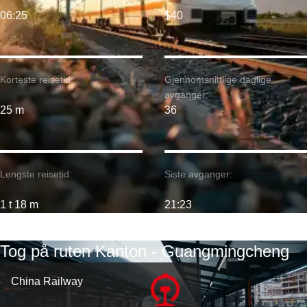
06:25
$40
Korteste reisetid:
Gjennomsnittlige daglige
avganger:
25 m
36
Lengste reisetid:
Siste avganger:
1 t 18 m
21:23
Tog på ruten Kanton - Guangmingcheng
China Railway