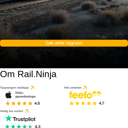
Søk etter togruter
Om Rail.Ninja
Topprangert mobilapp
Helt utmerket
Veldig bra vurdert