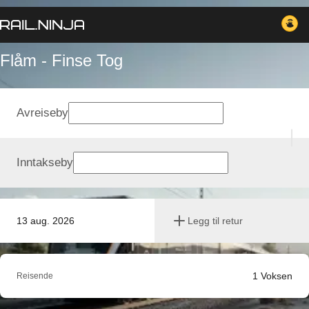
Flåm - Finse Tog
Avreiseby
Inntakseby
13 aug. 2026
Legg til retur
1
Voksen
Reisende