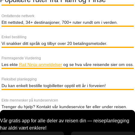
Omfattende nettverk
Ett nettsted, 34+ destinasjoner, 700+ ruter rundt om i verden.
Enkel bestilling
Vi snakker ditt språk og tilbyr over 20 betalingsmetoder.
Fremragende Vurdering
Les ekte
Rail Ninja-anmeldelser
og se hva våre reisende sier om oss.
Fleksibel planlegging
Du kan enkelt bestille togbilletter opptil ett år i forveien!
Ekte mennesker på kundeservicen
Trenger du hjelp? Kontakt vår kundeservice før eller under reisen.
Vår gratis app for alle deler av reisen din — reiseplanlegging
har aldri vært enklere!