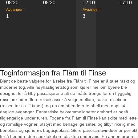
08:20
08:20
12:10
17:10
Avganger
Avganger
1
3
Toginformasjon fra Flåm til Finse
Blant de beste valgene for å reise fra Flåm til Finse er å ta et raskt og
moderne tog. Alle høyhastighetstog som kjører mellom byene ble
designet for å tilby passasjerene alt de måtte trenge for en hyggelig
reise, inkludert flere reiseklasser å velge mellom, raske reisetider
(reisen tar ca. 2 timer), og en omfattende rutetabell med opptil 4
daglige avganger. Fantastiske bekvemmeligheter ombord er også
tilgjengelige under turen. Togene fra Flåm til Finse kan skilte med lette
og romslige vogner, utstyrt med behagelige seter, og tilbyr rikelig med
benplass og sjenerøs bagasjeplass. Store panoramavinduer er perfekt
for å beundre den spektakulære utsikten underveis. En annen grunn til