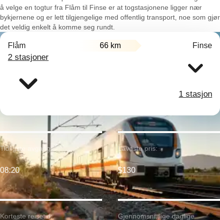
å velge en togtur fra Flåm til Finse er at togstasjonene ligger nær
bykjernene og er lett tilgjengelige med offentlig transport, noe som gjør
det veldig enkelt å komme seg rundt.
Flåm
66 km
Finse
2 stasjoner
1 stasjon
Tidligste avgang:
Laveste pris:
08:20
$130
Korteste reisetid:
Gjennomsnittlige daglige