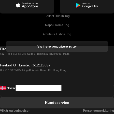
Belfast Dublin Tog
Napoli Roma Tog
Albufeira Lisboa Tog
Alicante Madrid Tog
Vis flere populære ruter
Firebird GT Limited (OC 1451)
Barcelona Madrid Tog
432, Triq Fleur de Lys, Suite 1, Birkirkara, BKR 9061, Malta
Barcelona Malaga Tog
Firebird GT Limited (61211989)
Unit G 15/F Tal Building 49 Austin Road, KL, Hong Kong
Barcelona Sevilla Tog
Barcelona Valencia Tog
Norsk
Bergen Oslo Tog
Berlin Praha Tog
Kundeservice
Bratislava Budapest Tog
Vilkår og betingelser
Personvernerklæring