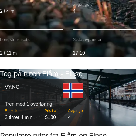
avganger:
2 t 4 m
4
Lengste reisetid:
Siste avganger:
2 t 11 m
17:10
Tog på ruten Flåm - Finse
VY.NO
Tren med 1 overføring
Reisetid
Pris fra
Avganger
2 timer 4 min
$130
4
Populære ruter fra Flåm og Finse