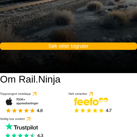
Søk etter togruter
Om Rail.Ninja
Topprangert mobilapp
Helt utmerket
Veldig bra vurdert