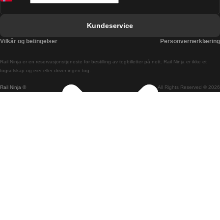
Bergen Oslo Tog
Berlin Praha Tog
Kundeservice
Bratislava Budapest Tog
Vilkår og betingelser
Personvernerklæring
Budapest Bratislava Tog
Rail Ninja er en reservasjons­tjeneste for bestilling av togbilletter på nett. Rail Ninja er ikke et
Budapest Prague Tog
togselskap og eier eller driver ingen tog.
Rail Ninja ®
All Rights Reserved © 2026
Budapest Wien Tog
Busan Cheonan Tog
Busan Seoul Tog
Canberra Sydney Tog
Changwon Seoul Tog
Cheonan Busan Tog
Coimbra Lisboa Tog
Coimbra Porto Tog