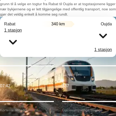
grunn til å velge en togtur fra Rabat til Oujda er at togstasjonene ligger
nær bykjernene og er lett tilgjengelige med offentlig transport, noe som
gjør det veldig enkelt å komme seg rundt.
Rabat
340 km
Oujda
1 stasjon
1 stasjon
Tidligste avgang:
Laveste pris:
07:42
$37
Korteste reisetid:
Gjennomsnittlige daglige
avganger: