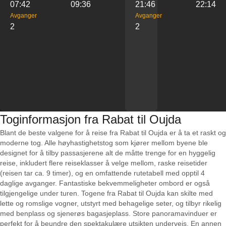
07:42
09:36
21:46
22:14
Avganger
Avganger
2
2
Toginformasjon fra Rabat til Oujda
Blant de beste valgene for å reise fra Rabat til Oujda er å ta et raskt og
moderne tog. Alle høyhastighetstog som kjører mellom byene ble
designet for å tilby passasjerene alt de måtte trenge for en hyggelig
reise, inkludert flere reiseklasser å velge mellom, raske reisetider
(reisen tar ca. 9 timer), og en omfattende rutetabell med opptil 4
daglige avganger. Fantastiske bekvemmeligheter ombord er også
tilgjengelige under turen. Togene fra Rabat til Oujda kan skilte med
lette og romslige vogner, utstyrt med behagelige seter, og tilbyr rikelig
med benplass og sjenerøs bagasjeplass. Store panoramavinduer er
perfekt for å beundre den spektakulære utsikten underveis. En annen