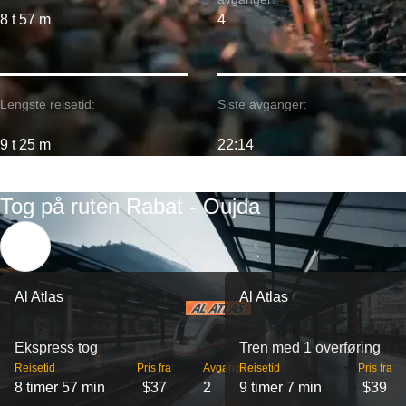
8 t 57 m
4
Lengste reisetid:
Siste avganger:
9 t 25 m
22:14
Tog på ruten Rabat - Oujda
Al Atlas
Al Atlas
Ekspress tog
Tren med 1 overføring
Reisetid
Pris fra
Avganger
Reisetid
Pris fra
8 timer 57 min
$37
2
9 timer 7 min
$39