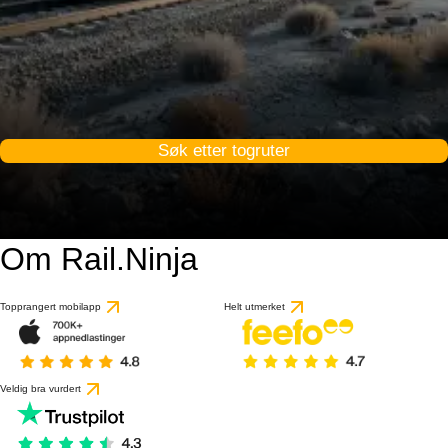
Søk etter togruter
Om Rail.Ninja
Topprangert mobilapp
Helt utmerket
Veldig bra vurdert