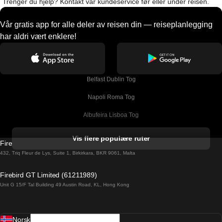
Trenger du hjelp? Kontakt vår kundeservice før eller under reisen.
Vår gratis app for alle deler av reisen din — reiseplanlegging
har aldri vært enklere!
Belfast Dublin Tog
Napoli Roma Tog
Albufeira Lisboa Tog
Alicante Madrid Tog
Vis flere populære ruter
Firebird GT Limited (OC 1451)
Barcelona Madrid Tog
432, Triq Fleur de Lys, Suite 1, Birkirkara, BKR 9061, Malta
Barcelona Malaga Tog
Firebird GT Limited (61211989)
Unit G 15/F Tal Building 49 Austin Road, KL, Hong Kong
Barcelona Sevilla Tog
Barcelona Valencia Tog
Norsk