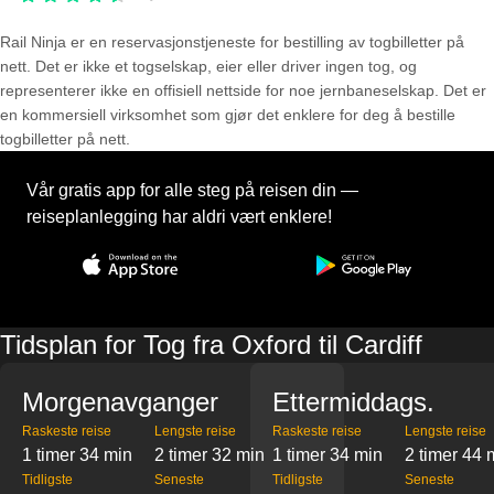
Rail Ninja er en reservasjons­tjeneste for bestilling av togbilletter på
nett. Det er ikke et togselskap, eier eller driver ingen tog, og
representerer ikke en offisiell nettside for noe jernbaneselskap. Det er
en kommersiell virksomhet som gjør det enklere for deg å bestille
togbilletter på nett.
Vår gratis app for alle steg på reisen din —
reiseplanlegging har aldri vært enklere!
Tidsplan for Tog fra Oxford til Cardiff
Morgenavganger
Ettermiddags.
Raskeste reise
Lengste reise
Raskeste reise
Lengste reise
1 timer 34 min
2 timer 32 min
1 timer 34 min
2 timer 44 
Tidligste
Seneste
Tidligste
Seneste