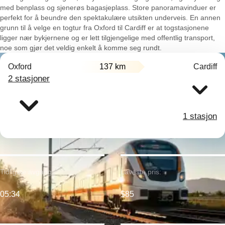
med benplass og sjenerøs bagasjeplass. Store panoramavinduer er
perfekt for å beundre den spektakulære utsikten underveis. En annen
grunn til å velge en togtur fra Oxford til Cardiff er at togstasjonene
ligger nær bykjernene og er lett tilgjengelige med offentlig transport,
noe som gjør det veldig enkelt å komme seg rundt.
Oxford
137 km
Cardiff
2 stasjoner
1 stasjon
Tidligste avgang:
Laveste pris:
05:34
$85