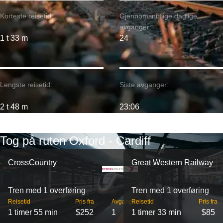
Korteste reisetid:
Gjennomsnittlige daglige
avganger:
1 t 33 m
24
Lengste reisetid:
Siste avganger:
2 t 48 m
23:06
Tog på ruten Oxford - Cardiff
CrossCountry
Great Western Railway
Tren med 1 overføring
Tren med 1 overføring
Reisetid
Pris fra
Avganger
Reisetid
Pris fra
1 timer 55 min
$252
1
1 timer 33 min
$85