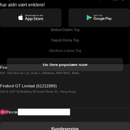
har aldri vært enklere!
Belfast Dublin Tog
Napoli Roma Tog
Albufeira Lisboa Tog
Alicante Madrid Tog
Vis flere populære ruter
Firebird GT Limited (OC 1451)
Barcelona Madrid Tog
432, Triq Fleur de Lys, Suite 1, Birkirkara, BKR 9061, Malta
Barcelona Malaga Tog
Firebird GT Limited (61211989)
Unit G 15/F Tal Building 49 Austin Road, KL, Hong Kong
Barcelona Sevilla Tog
Barcelona Valencia Tog
Norsk
Bergen Oslo Tog
Berlin Praha Tog
Kundeservice