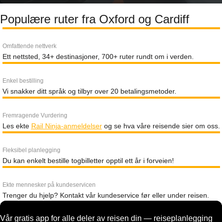
Populære ruter fra Oxford og Cardiff
Omfattende nettverk
Ett nettsted, 34+ destinasjoner, 700+ ruter rundt om i verden.
Enkel bestilling
Vi snakker ditt språk og tilbyr over 20 betalingsmetoder.
Fremragende Vurdering
Les ekte
Rail Ninja-anmeldelser
og se hva våre reisende sier om oss.
Fleksibel planlegging
Du kan enkelt bestille togbilletter opptil ett år i forveien!
Ekte mennesker på kundeservicen
Trenger du hjelp? Kontakt vår kundeservice før eller under reisen.
Vår gratis app for alle deler av reisen din — reiseplanlegging