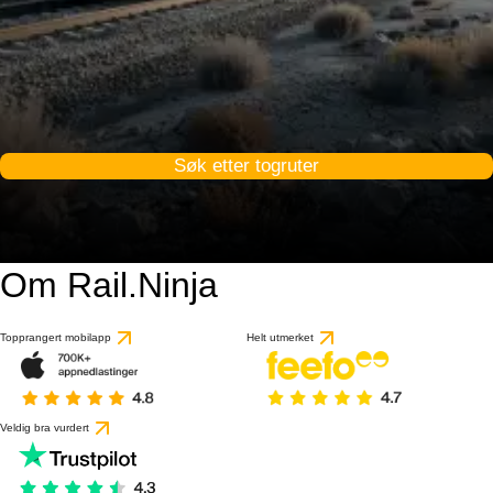
Søk etter togruter
Om Rail.Ninja
Topprangert mobilapp
Helt utmerket
Veldig bra vurdert