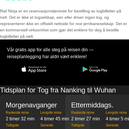
Rail Ninja er en reservasjons­tjeneste for bestilling av togbilletter på
nett. Det er ikke et togselskap, eier eller driver ingen tog, og
representerer ikke en offisiell nettside for noe jernbaneselskap. Det er
en kommersiell virksomhet som gjør det enklere for deg å bestille
togbilletter på nett.
Vår gratis app for alle steg på reisen din —
reiseplanlegging har aldri vært enklere!
Tidsplan for Tog fra Nanking til Wuhan
Morgenavganger
Ettermiddags.
Raskeste reise
Lengste reise
Raskeste reise
Lengste reise
2 timer 32 min
4 timer 45 min
2 timer 27 min
4 timer 5 m
Tidligste
Seneste
Tidligste
Seneste