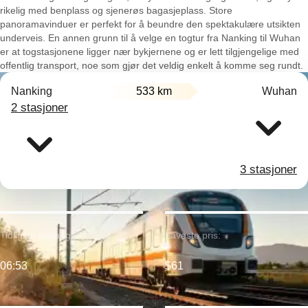
rikelig med benplass og sjenerøs bagasjeplass. Store
panoramavinduer er perfekt for å beundre den spektakulære utsikten
underveis. En annen grunn til å velge en togtur fra Nanking til Wuhan
er at togstasjonene ligger nær bykjernene og er lett tilgjengelige med
offentlig transport, noe som gjør det veldig enkelt å komme seg rundt.
Nanking
533 km
Wuhan
2 stasjoner
3 stasjoner
Tidligste avgang:
Laveste pris:
06:53
$61