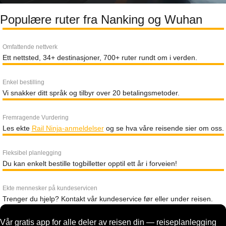
Populære ruter fra Nanking og Wuhan
Omfattende nettverk
Ett nettsted, 34+ destinasjoner, 700+ ruter rundt om i verden.
Enkel bestilling
Vi snakker ditt språk og tilbyr over 20 betalingsmetoder.
Fremragende Vurdering
Les ekte
Rail Ninja-anmeldelser
og se hva våre reisende sier om oss.
Fleksibel planlegging
Du kan enkelt bestille togbilletter opptil ett år i forveien!
Ekte mennesker på kundeservicen
Trenger du hjelp? Kontakt vår kundeservice før eller under reisen.
Vår gratis app for alle deler av reisen din — reiseplanlegging