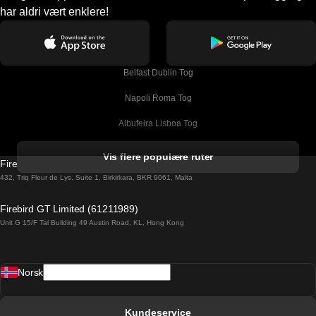
har aldri vært enklere!
Belfast Dublin Tog
Napoli Roma Tog
Albufeira Lisboa Tog
Alicante Madrid Tog
Vis flere populære ruter
Firebird GT Limited (OC 1451)
Barcelona Madrid Tog
432, Triq Fleur de Lys, Suite 1, Birkirkara, BKR 9061, Malta
Barcelona Malaga Tog
Firebird GT Limited (61211989)
Unit G 15/F Tal Building 49 Austin Road, KL, Hong Kong
Barcelona Sevilla Tog
Barcelona Valencia Tog
Norsk
Bergen Oslo Tog
Berlin Praha Tog
Kundeservice