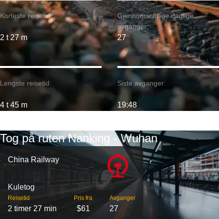
Korteste reisetid:
Gjennomsnittlige daglige
avganger:
2 t 27 m
27
Lengste reisetid:
Siste avganger:
4 t 45 m
19:48
Tog på ruten Nanking - Wuhan
China Railway
Kuletog
Reisetid
Pris fra
Avganger
2 timer 27 min
$61
27