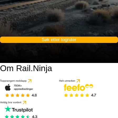
Søk etter togruter
Om Rail.Ninja
Topprangert mobilapp
Helt utmerket
Veldig bra vurdert