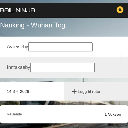
Nanking - Wuhan Tog
Avreiseby
Inntakseby
14 8月 2026
Legg til retur
1
Voksen
Reisende