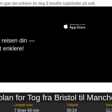
jør det enklere for deg å bestille togbilletter på nett.
å reisen din —
t enklere!
plan for Tog fra Bristol til Manch
Lengste reise
Tidligste
Sen
7 timer 49 min
00:24
11: