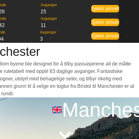
este
Avganger
Sjekk priser
28
25
este
Avganger
Sjekk priser
42
11
ste
Avganger
Sjekk priser
04
3
nchester
ellom byene ble designet for å tilby passasjerene alt de måtte
nde rutetabell med opptil 63 daglige avganger. Fantastiske
gner, utstyrt med behagelige seter, og tilbyr rikelig med
n grunn til å velge en togtur fra Bristol til Manchester er at
 rundt.
Manches