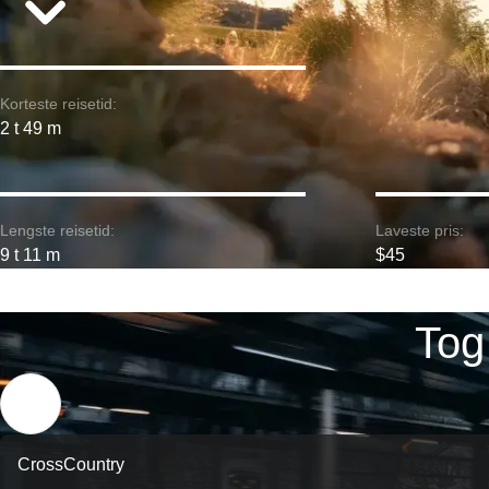
Korteste reisetid:
2 t 49 m
Lengste reisetid:
Laveste pris:
9 t 11 m
$45
Tog
CrossCountry