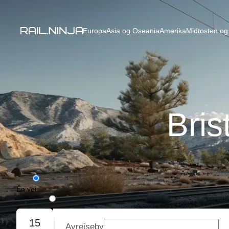
Europa
Asia og Oseania
Amerika
Midtosten og 
Bris
Én vei
Tur/retur
15
Avreiseby