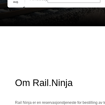
Gruppebooking
aug.
Om Rail.Ninja
Rail Ninja er en reservasjons­tjeneste for bestilling av t