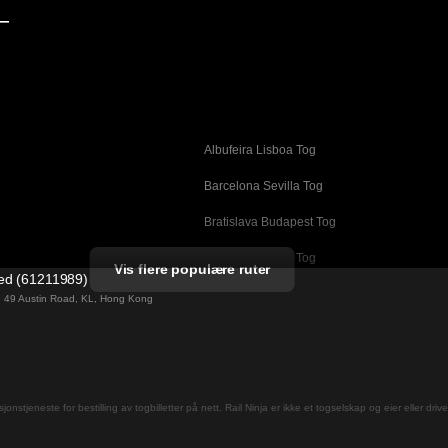
—
Albufeira Lisboa Tog
g
Barcelona Sevilla Tog
Bratislava Budapest Tog
Busan Cheonan Tog
Vis flere populære ruter
ted (61211989)
Cheonan Busan Tog
ng 49 Austin Road, KL, Hong Kong
Daegu Seoul Tog
Dublin Galway Tog
Firenze Roma Tog
jons­tjeneste for bestilling av togbilletter på nett. Rail Ninja er ikke et togselskap og eier eller driv
Gwangju Seoul Tog