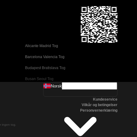
Alicante Madrid Tog
Barcelona Valencia Tog
Budapest Bratislava Tog
Busan Seoul Tog
Norsk
Coimbra Lisboa Tog
Kundeservice
Daejeon Seoul Tog
Vilkår og betingelser
Personvernerklæring
Edinburgh London Tog
Firenze Venezia Tog
er ingen tog.
Gyeongju Seoul Tog