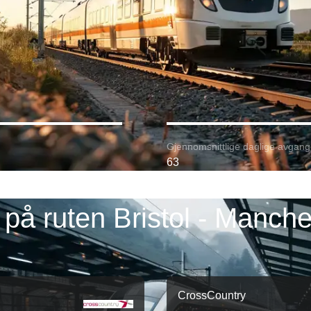
Gjennomsnittlige daglige avgang
63
 på ruten Bristol - Manche
CrossCountry