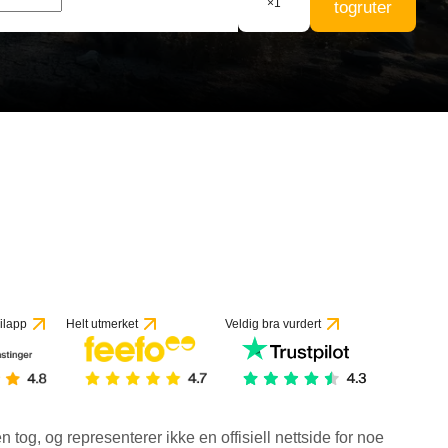
×
1
togruter
ilapp
Helt utmerket
Veldig bra vurdert
en tog, og representerer ikke en offisiell nettside for noe