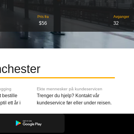
Pris fra
Avganger
$56
32
nchester
egging
Ekte mennesker på kundeservicen
 bestille
Trenger du hjelp? Kontakt vår
til ett år i
kundeservice før eller under reisen.