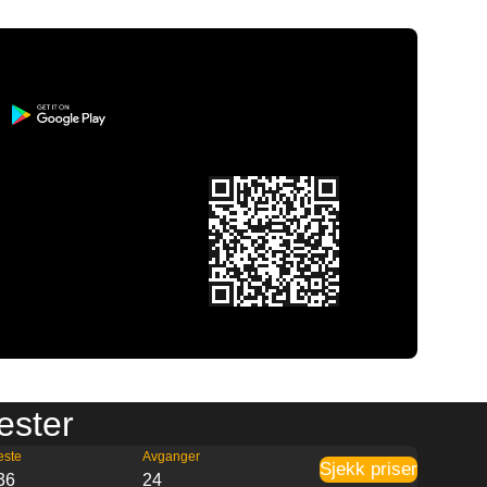
ester
este
Avganger
Sjekk priser
36
24