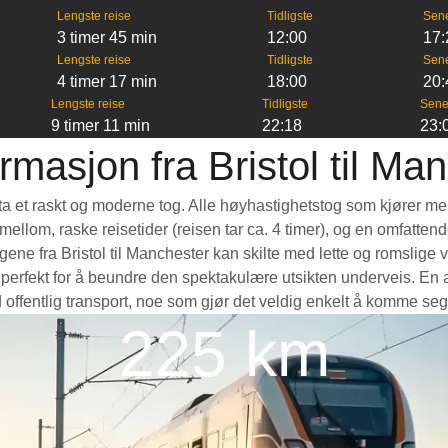
Lengste reise
Tidligste
Sen
3 timer 45 min
12:00
17:
Lengste reise
Tidligste
Sen
4 timer 17 min
18:00
20:
Lengste reise
Tidligste
Sene
9 timer 11 min
22:18
23:
rmasjon fra Bristol til Ma
 å ta et raskt og moderne tog. Alle høyhastighetstog som kjører m
e mellom, raske reisetider (reisen tar ca. 4 timer), og en omfatte
e fra Bristol til Manchester kan skilte med lette og romslige vo
fekt for å beundre den spektakulære utsikten underveis. En anne
 offentlig transport, noe som gjør det veldig enkelt å komme seg
225 km