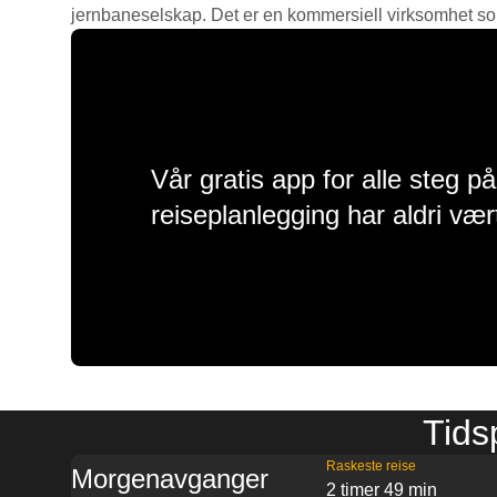
jernbaneselskap. Det er en kommersiell virksomhet som g
Vår gratis app for alle steg p
reiseplanlegging har aldri vær
Tids
Raskeste reise
Morgenavganger
2 timer 49 min