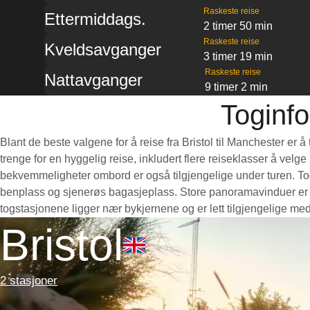
Raskeste reise
Ettermiddags.
2 timer 50 min
Raskeste reise
Kveldsavganger
3 timer 19 min
Raskeste reise
Nattavganger
9 timer 2 min
Toginfo
Blant de beste valgene for å reise fra Bristol til Manchester er
trenge for en hyggelig reise, inkludert flere reiseklasser å velg
bekvemmeligheter ombord er også tilgjengelige under turen. Togen
benplass og sjenerøs bagasjeplass. Store panoramavinduer er per
togstasjonene ligger nær bykjernene og er lett tilgjengelige med
Bristol
2 stasjoner