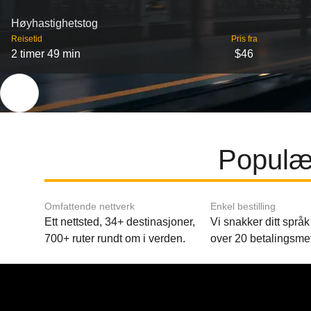
Høyhastighetstog
Reisetid
Pris fra
2 timer 49 min
$46
Populær
Omfattende nettverk
Enkel bestilling
Ett nettsted, 34+ destinasjoner,
Vi snakker ditt språk 
700+ ruter rundt om i verden.
over 20 betalingsme