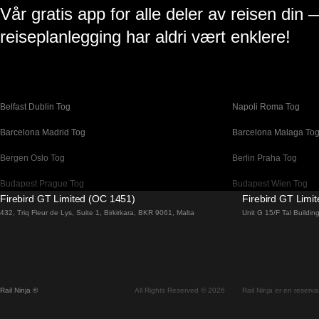
Vår gratis app for alle deler av reisen din 
reiseplanlegging har aldri vært enklere!
Belfast Dublin Tog
Napoli Roma Tog
Barcelona Madrid Tog
Barcelona Malaga To
Bergen Oslo Tog
Berlin Praha Tog
Budapest Prague Tog
Budapest Wien Tog
Firebird GT Limited (OC 1451)
Firebird GT Limi
Canberra Sydney Tog
Changwon Seoul Tog
432, Triq Fleur de Lys, Suite 1, Birkirkara, BKR 9061, Malta
Unit G 15/F Tal Buildi
Coimbra Porto Tog
Cork Dublin Tog
Dublin Belfast Tog
Dublin Cork Tog
Faro Lisboa Tog
Faro Porto Tog
Rail Ninja ®
All Rights Reserved © 2026
Rail Ninja er en reservas
Flam Oslo Tog
Galway Dublin Tog