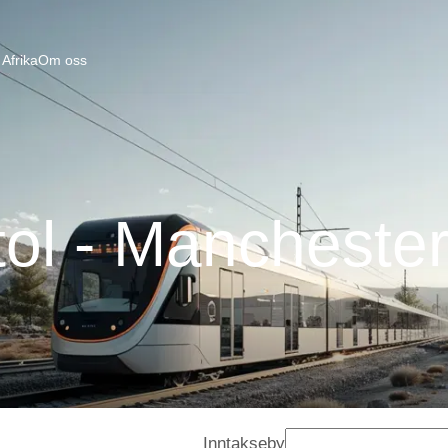
Afrika
Om oss
tol - Mancheste
Inntakseby