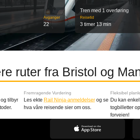
Tren med 1 overføring
Avganger
Reisetid
22
3 timer 13 min
e ruter fra Bristol og Ma
Fremragende Vurdering
Fleksibel planl
og tilbyr
Les ekte
Rail Ninja-anmeldelser
og se
Du kan enkelt
toder.
hva våre reisende sier om oss.
togbilletter opp
forveien!