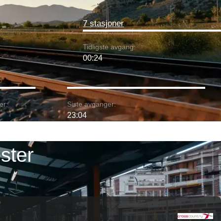
7 stasjoner
Tidligste avgang:
00:24
er:
Siste avganger:
23:04
ster