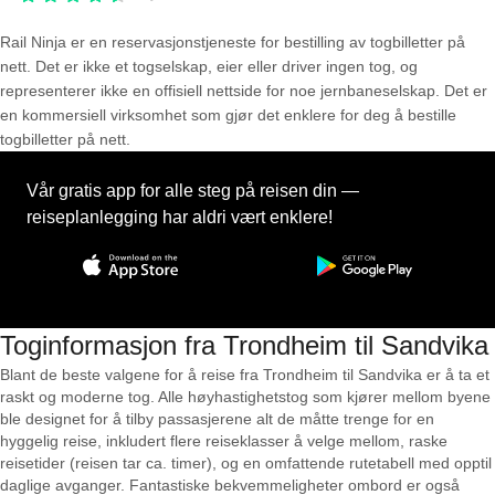
Rail Ninja er en reservasjons­tjeneste for bestilling av togbilletter på
nett. Det er ikke et togselskap, eier eller driver ingen tog, og
representerer ikke en offisiell nettside for noe jernbaneselskap. Det er
en kommersiell virksomhet som gjør det enklere for deg å bestille
togbilletter på nett.
Vår gratis app for alle steg på reisen din —
reiseplanlegging har aldri vært enklere!
Toginformasjon fra Trondheim til Sandvika
Blant de beste valgene for å reise fra Trondheim til Sandvika er å ta et
raskt og moderne tog. Alle høyhastighetstog som kjører mellom byene
ble designet for å tilby passasjerene alt de måtte trenge for en
hyggelig reise, inkludert flere reiseklasser å velge mellom, raske
reisetider (reisen tar ca. timer), og en omfattende rutetabell med opptil
daglige avganger. Fantastiske bekvemmeligheter ombord er også