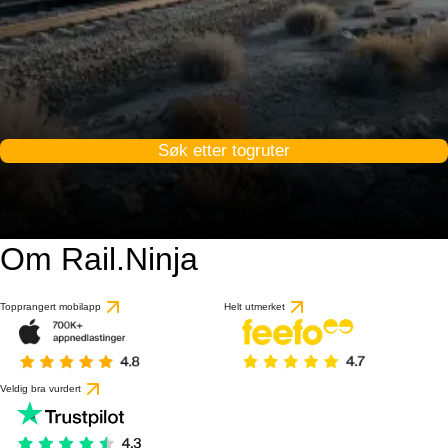
Søk etter togruter
Om Rail.Ninja
Topprangert mobilapp
Helt utmerket
Veldig bra vurdert