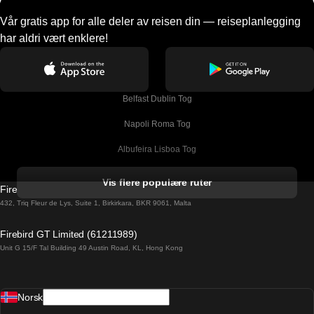
Vår gratis app for alle deler av reisen din — reiseplanlegging
har aldri vært enklere!
Belfast Dublin Tog
Napoli Roma Tog
Albufeira Lisboa Tog
Alicante Madrid Tog
Vis flere populære ruter
Firebird GT Limited (OC 1451)
Barcelona Madrid Tog
432, Triq Fleur de Lys, Suite 1, Birkirkara, BKR 9061, Malta
Barcelona Malaga Tog
Firebird GT Limited (61211989)
Unit G 15/F Tal Building 49 Austin Road, KL, Hong Kong
Barcelona Sevilla Tog
Barcelona Valencia Tog
Norsk
Bergen Oslo Tog