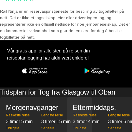
Rail Ninja er en reservasjons­tjeneste for bestilling av togbilletter på
nett. Det er ikke et togselskap, eier eller driver ingen tog, og
representerer ikke en offisiell nettside for noe jernbaneselskap. Det er
en kommersiell virksomhet som gjør det enklere for deg å bestille
togbilletter på nett.
Vår gratis app for alle steg på reisen din —
reiseplanlegging har aldri vært enklere!
Tidsplan for Tog fra Glasgow til Oban
Morgenavganger
Ettermiddags.
Raskeste reise
Lengste reise
Raskeste reise
Lengste reise
3 timer 5 min
3 timer 15 min
3 timer 4 min
3 timer 6 m
Tidligste
Seneste
Tidligste
Seneste