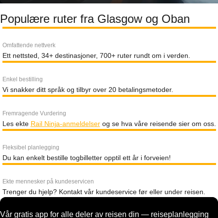
Populære ruter fra Glasgow og Oban
Omfattende nettverk
Ett nettsted, 34+ destinasjoner, 700+ ruter rundt om i verden.
Enkel bestilling
Vi snakker ditt språk og tilbyr over 20 betalingsmetoder.
Fremragende Vurdering
Les ekte
Rail Ninja-anmeldelser
og se hva våre reisende sier om oss.
Fleksibel planlegging
Du kan enkelt bestille togbilletter opptil ett år i forveien!
Ekte mennesker på kundeservicen
Trenger du hjelp? Kontakt vår kundeservice før eller under reisen.
Vår gratis app for alle deler av reisen din — reiseplanlegging