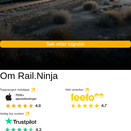
Søk etter togruter
Om Rail.Ninja
Topprangert mobilapp
Helt utmerket
Veldig bra vurdert