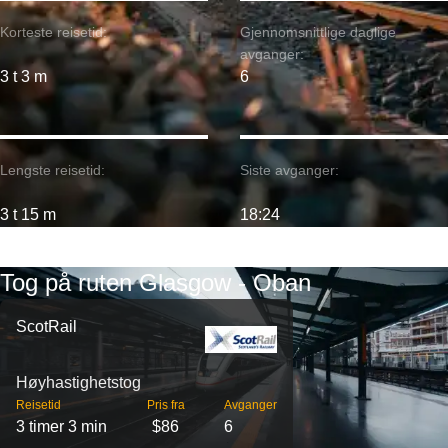
Korteste reisetid:
Gjennomsnittlige daglige
avganger:
3 t 3 m
6
Lengste reisetid:
Siste avganger:
3 t 15 m
18:24
Tog på ruten Glasgow - Oban
ScotRail
Høyhastighetstog
Reisetid
Pris fra
Avganger
3 timer 3 min
$86
6