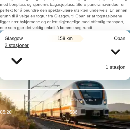
med benplass og sjenerøs bagasjeplass. Store panoramavinduer er
perfekt for å beundre den spektakulære utsikten underveis. En annen
grunn til å velge en togtur fra Glasgow til Oban er at togstasjonene
ligger nær bykjernene og er lett tilgjengelige med offentlig transport,
noe som gjør det veldig enkelt å komme seg rundt.
Glasgow
158 km
Oban
2 stasjoner
1 stasjon
Tidligste avgang:
Laveste pris:
05:20
$86