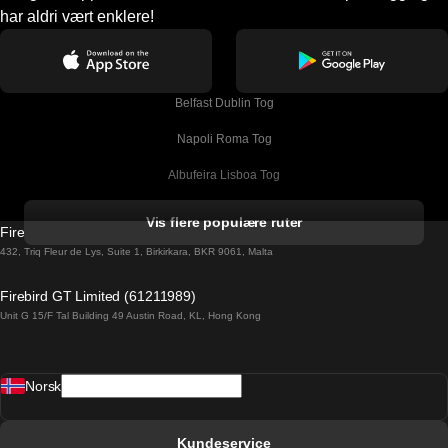
har aldri vært enklere!
Belfast Dublin Tog
Napoli Roma Tog
Albufeira Lisboa Tog
Alicante Madrid Tog
Vis flere populære ruter
Firebird GT Limited (OC 1451)
Barcelona Madrid Tog
432, Triq Fleur de Lys, Suite 1, Birkirkara, BKR 9061, Malta
Barcelona Malaga Tog
Firebird GT Limited (61211989)
Unit G 15/F Tal Building 49 Austin Road, KL, Hong Kong
Barcelona Sevilla Tog
Barcelona Valencia Tog
Norsk
Bergen Oslo Tog
Berlin Praha Tog
Kundeservice