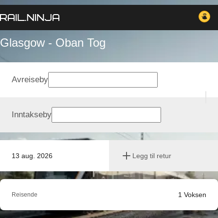
Glasgow - Oban Tog
Avreiseby
Inntakseby
13 aug. 2026
Legg til retur
1
Voksen
Reisende