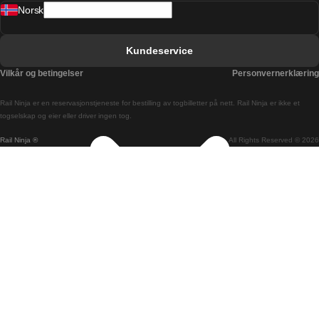
Norsk
Bergen Oslo Tog
Berlin Praha Tog
Kundeservice
Bratislava Budapest Tog
Vilkår og betingelser
Personvernerklæring
Budapest Bratislava Tog
Rail Ninja er en reservasjons­tjeneste for bestilling av togbilletter på nett. Rail Ninja er ikke et
Budapest Prague Tog
togselskap og eier eller driver ingen tog.
Rail Ninja ®
All Rights Reserved © 2026
Budapest Wien Tog
Busan Cheonan Tog
Busan Seoul Tog
Canberra Sydney Tog
Changwon Seoul Tog
Cheonan Busan Tog
Coimbra Lisboa Tog