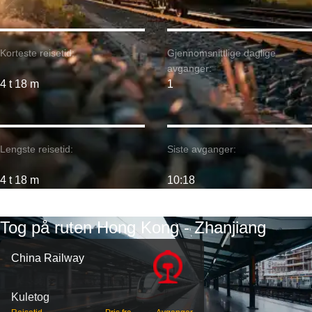
Korteste reisetid:
Gjennomsnittlige daglige
avganger:
4 t 18 m
1
Lengste reisetid:
Siste avganger:
4 t 18 m
10:18
Tog på ruten Hong Kong - Zhanjiang
China Railway
Kuletog