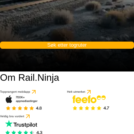
Søk etter togruter
Om Rail.Ninja
Topprangert mobilapp
Helt utmerket
Veldig bra vurdert