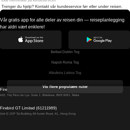
Ekte mennesker på kundeservicen
Trenger du hjelp? Kontakt vår kundeservice før eller under reisen.
Vår gratis app for alle deler av reisen din — reiseplanlegging
har aldri vært enklere!
Belfast Dublin Tog
Napoli Roma Tog
Albufeira Lisboa Tog
Alicante Madrid Tog
Vis flere populære ruter
Firebird GT Limited (OC 1451)
Barcelona Madrid Tog
432, Triq Fleur de Lys, Suite 1, Birkirkara, BKR 9061, Malta
Barcelona Malaga Tog
Firebird GT Limited (61211989)
Unit G 15/F Tal Building 49 Austin Road, KL, Hong Kong
Barcelona Sevilla Tog
Barcelona Valencia Tog