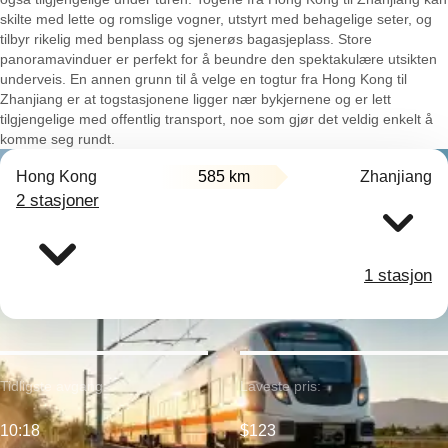
skilte med lette og romslige vogner, utstyrt med behagelige seter, og
tilbyr rikelig med benplass og sjenerøs bagasjeplass. Store
panoramavinduer er perfekt for å beundre den spektakulære utsikten
underveis. En annen grunn til å velge en togtur fra Hong Kong til
Zhanjiang er at togstasjonene ligger nær bykjernene og er lett
tilgjengelige med offentlig transport, noe som gjør det veldig enkelt å
komme seg rundt.
Hong Kong
585 km
Zhanjiang
2 stasjoner
1 stasjon
Tidligste avgang:
Laveste pris:
10:18
$123