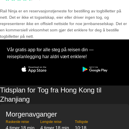
Rail Ninja er en reservasjons­tjeneste for bestilling av togbilletter på
nett. Det er ikke et togselskap, eier eller driver ingen tog, og
representerer ikke en offisiell nettside for noe jernbaneselskap. Det er
en kommersiell virksomhet som gjør det enklere for deg å bestille
togbilletter på nett.
Vår gratis app for alle steg på reisen din —
reiseplanlegging har aldri vært enklere!
Tidsplan for Tog fra Hong Kong til
Zhanjiang
Morgenavganger
Raskeste reise
Lengste reise
Tidligste
4 timer 18 min
4 timer 18 min
10:18