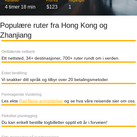
Reisetid
Pris fra
Avganger
4 timer 18 min
$123
1
Populære ruter fra Hong Kong og
Zhanjiang
Omfattende nettverk
Ett nettsted, 34+ destinasjoner, 700+ ruter rundt om i verden.
Enkel bestilling
Vi snakker ditt språk og tilbyr over 20 betalingsmetoder.
Fremragende Vurdering
Les ekte
Rail Ninja-anmeldelser
og se hva våre reisende sier om oss.
Fleksibel planlegging
Du kan enkelt bestille togbilletter opptil ett år i forveien!