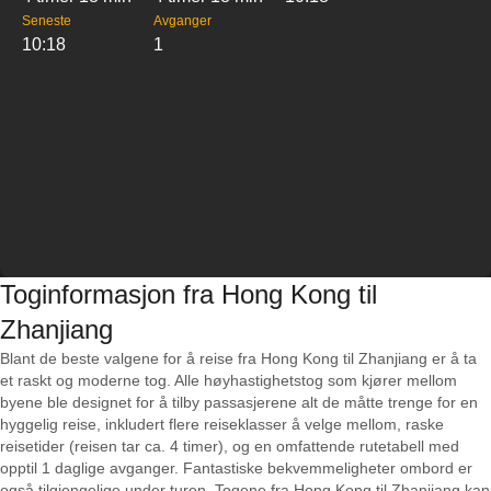
Seneste
Avganger
10:18
1
Toginformasjon fra Hong Kong til
Zhanjiang
Blant de beste valgene for å reise fra Hong Kong til Zhanjiang er å ta
et raskt og moderne tog. Alle høyhastighetstog som kjører mellom
byene ble designet for å tilby passasjerene alt de måtte trenge for en
hyggelig reise, inkludert flere reiseklasser å velge mellom, raske
reisetider (reisen tar ca. 4 timer), og en omfattende rutetabell med
opptil 1 daglige avganger. Fantastiske bekvemmeligheter ombord er
også tilgjengelige under turen. Togene fra Hong Kong til Zhanjiang kan