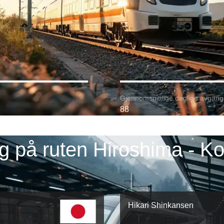
Gjennomsnittlige daglige avgang
88
g på ruten Hiroshima - K
Hikari Shinkansen