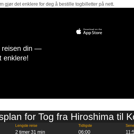
jør det enklere for deg å bestille togbilletter på nett.
å reisen din —
t enklere!
splan for Tog fra Hiroshima til 
Lengste reise
Tidligste
Sene
2 timer 31 min
06:00
11: