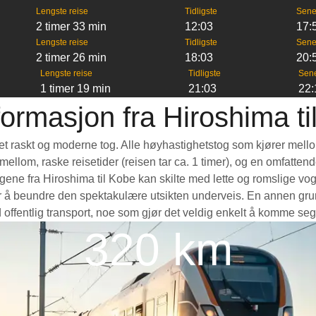
Lengste reise
Tidligste
Sene
2 timer 33 min
12:03
17:
Lengste reise
Tidligste
Sene
2 timer 26 min
18:03
20:
Lengste reise
Tidligste
Sen
1 timer 19 min
21:03
22:
formasjon fra Hiroshima ti
a et raskt og moderne tog. Alle høyhastighetstog som kjører mell
e mellom, raske reisetider (reisen tar ca. 1 timer), og en omfatte
ne fra Hiroshima til Kobe kan skilte med lette og romslige vogn
å beundre den spektakulære utsikten underveis. En annen grunn t
 offentlig transport, noe som gjør det veldig enkelt å komme seg
320 km