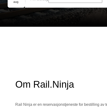
Gruppebooking
aug.
Om Rail.Ninja
Rail Ninja er en reservasjons­tjeneste for bestilling av t