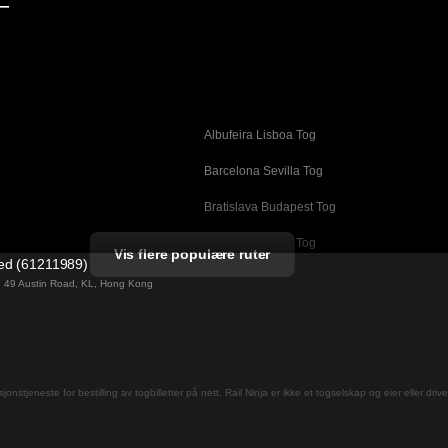
—
Albufeira Lisboa Tog
g
Barcelona Sevilla Tog
Bratislava Budapest Tog
Busan Cheonan Tog
Vis flere populære ruter
ted (61211989)
Cheonan Busan Tog
ng 49 Austin Road, KL, Hong Kong
Daegu Seoul Tog
Dublin Galway Tog
Firenze Roma Tog
jons­tjeneste for bestilling av togbilletter på nett. Rail Ninja er ikke et togselskap og eier eller driv
Gwangju Seoul Tog