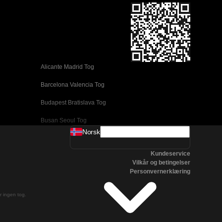
Alicante Madrid Tog
Barcelona Valencia Tog
Budapest Bratislava Tog
Busan Seoul Tog
Norsk
Coimbra Lisboa Tog
Kundeservice
Daejeon Seoul Tog
Vilkår og betingelser
Personvernerklæring
Edinburgh London Tog
Firenze Venezia Tog
er ingen tog.
Gyeongju Seoul Tog