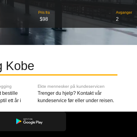
Pris fra
Avganger
$98
2
g Kobe
egging
Ekte mennesker på kundeservicen
 bestille
Trenger du hjelp? Kontakt vår
til ett år i
kundeservice før eller under reisen.