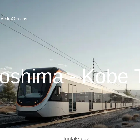
Afrika
Om oss
roshima - Kobe 
Inntakseby