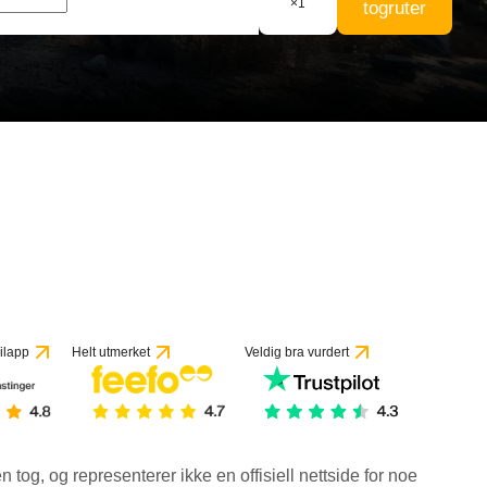
×
1
togruter
ilapp
Helt utmerket
Veldig bra vurdert
en tog, og representerer ikke en offisiell nettside for noe