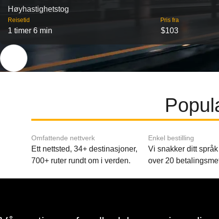
Høyhastighetstog
Reisetid
Pris fra
1 timer 6 min
$103
Popul
Omfattende nettverk
Enkel bestilling
Ett nettsted, 34+ destinasjoner,
Vi snakker ditt språk 
700+ ruter rundt om i verden.
over 20 betalingsme