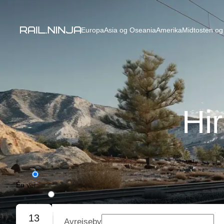
Europa
Asia og Oseania
Amerika
Midtosten og 
Hi
Én vei
Tur/retur
13
Avreiseby