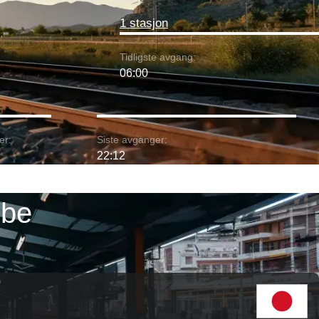
1 stasjon
Tidligste avgang:
06:00
er:
Siste avganger:
22:12
obe