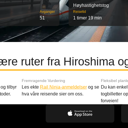
Høyhastighetstog
Avganger
Reisetid
51
1 timer 19 min
ære ruter fra Hiroshima o
Fremragende Vurdering
Fleksibel planl
og tilbyr
Les ekte
Rail Ninja-anmeldelser
og se
Du kan enkelt
toder.
hva våre reisende sier om oss.
togbilletter opp
forveien!