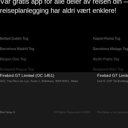
Vår gratis app for alle deler av reisen din 
reiseplanlegging har aldri vært enklere!
Belfast Dublin Tog
Napoli Roma Tog
Barcelona Madrid Tog
Barcelona Malaga To
Bergen Oslo Tog
Berlin Praha Tog
Budapest Prague Tog
Budapest Wien Tog
Firebird GT Limited (OC 1451)
Firebird GT Limi
Canberra Sydney Tog
Changwon Seoul Tog
432, Triq Fleur de Lys, Suite 1, Birkirkara, BKR 9061, Malta
Unit G 15/F Tal Buildi
Coimbra Porto Tog
Cork Dublin Tog
Dublin Belfast Tog
Dublin Cork Tog
Faro Lisboa Tog
Faro Porto Tog
Rail Ninja ®
All Rights Reserved © 2026
Rail Ninja er en reservas
Flam Oslo Tog
Galway Dublin Tog