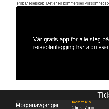
jernbaneselskap. Det er en kommersiell virksomhet som g
Vår gratis app for alle steg p
reiseplanlegging har aldri vær
Tid
Raskeste reise
Morgenavganger
1 timer 7 min