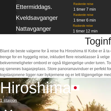
Raskeste reise
Ettermiddags.
1 timer 7 min
Raskeste reise
Kveldsavganger
1 timer 6 min
Raskeste reise
Nattavganger
1 timer 12 min
Togin
Blant de beste valgene for å reise fra Hiroshima til Kobe er å t
trenge for en hyggelig reise, inkludert flere reiseklasser å velg
bekvemmeligheter ombord er også tilgjengelige under turen. Toge
og sjenerøs bagasjeplass. Store panoramavinduer er perfekt for 
togstasjonene ligger nær bykjernene og er lett tilgjengelige med
Hiroshima
1 stasjon