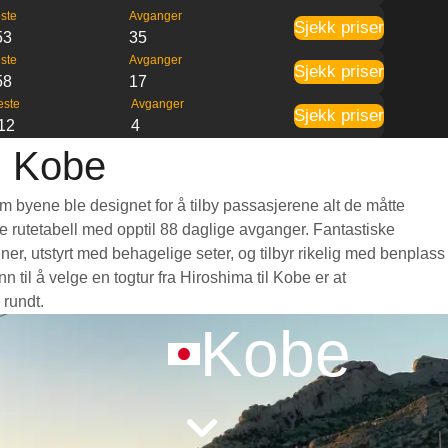
ste
Avganger
Sjekk priser
53
35
ste
Avganger
Sjekk priser
58
17
este
Avganger
Sjekk priser
12
4
l Kobe
om byene ble designet for å tilby passasjerene alt de måtte
nde rutetabell med opptil 88 daglige avganger. Fantastiske
er, utstyrt med behagelige seter, og tilbyr rikelig med benplass
il å velge en togtur fra Hiroshima til Kobe er at
 rundt.
Kobe