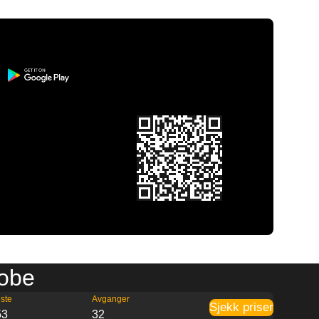
Kobe
ste
Avganger
Sjekk priser
53
32