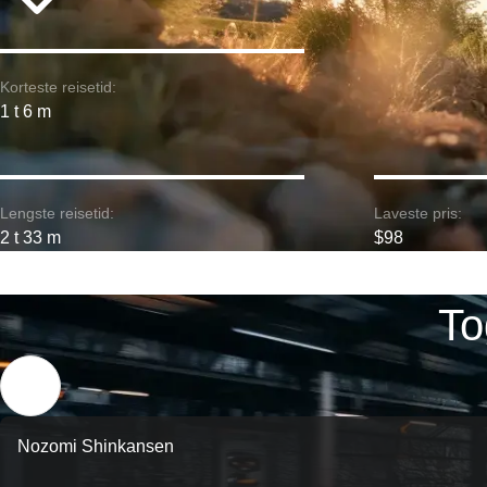
Korteste reisetid:
1 t 6 m
Lengste reisetid:
Laveste pris:
2 t 33 m
$98
To
Nozomi Shinkansen