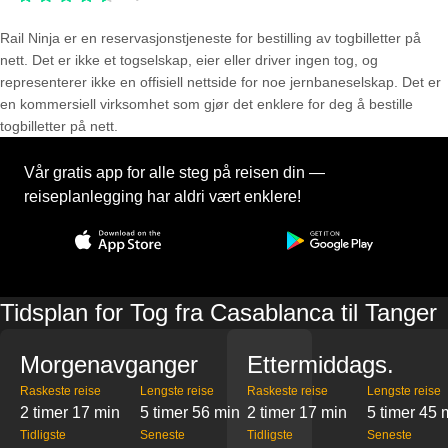
Rail Ninja er en reservasjons­tjeneste for bestilling av togbilletter på
nett. Det er ikke et togselskap, eier eller driver ingen tog, og
representerer ikke en offisiell nettside for noe jernbaneselskap. Det er
en kommersiell virksomhet som gjør det enklere for deg å bestille
togbilletter på nett.
Vår gratis app for alle steg på reisen din —
reiseplanlegging har aldri vært enklere!
Tidsplan for Tog fra Casablanca til Tanger
Morgenavganger
Ettermiddags.
Raskeste reise
Lengste reise
Raskeste reise
Lengste reise
2 timer 17 min
5 timer 56 min
2 timer 17 min
5 timer 45 
Tidligste
Seneste
Tidligste
Seneste