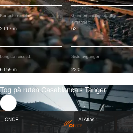
Korteste reisetid:
Gjennomsnittlige daglige
avganger:
2 t 17 m
63
Lengste reisetid:
Siste avganger:
6 t 59 m
23:01
Tog på ruten Casablanca - Tanger
ONCF
Al Atlas