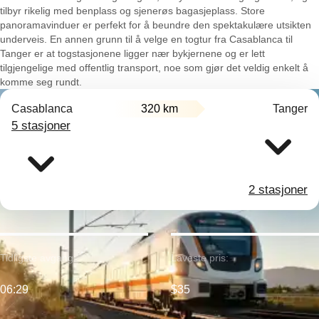
tilbyr rikelig med benplass og sjenerøs bagasjeplass. Store
panoramavinduer er perfekt for å beundre den spektakulære utsikten
underveis. En annen grunn til å velge en togtur fra Casablanca til
Tanger er at togstasjonene ligger nær bykjernene og er lett
tilgjengelige med offentlig transport, noe som gjør det veldig enkelt å
komme seg rundt.
Casablanca
320 km
Tanger
5 stasjoner
2 stasjoner
Tidligste avgang:
Laveste pris:
06:29
$35