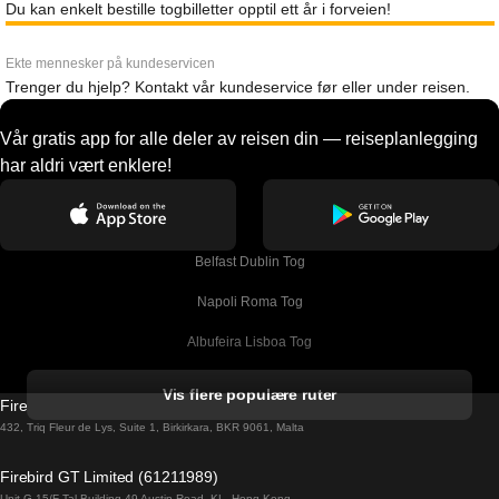
Du kan enkelt bestille togbilletter opptil ett år i forveien!
Ekte mennesker på kundeservicen
Trenger du hjelp? Kontakt vår kundeservice før eller under reisen.
Vår gratis app for alle deler av reisen din — reiseplanlegging
har aldri vært enklere!
Belfast Dublin Tog
Napoli Roma Tog
Albufeira Lisboa Tog
Alicante Madrid Tog
Vis flere populære ruter
Firebird GT Limited (OC 1451)
Barcelona Madrid Tog
432, Triq Fleur de Lys, Suite 1, Birkirkara, BKR 9061, Malta
Barcelona Malaga Tog
Firebird GT Limited (61211989)
Unit G 15/F Tal Building 49 Austin Road, KL, Hong Kong