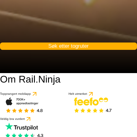
Søk etter togruter
Om Rail.Ninja
Topprangert mobilapp
Helt utmerket
Veldig bra vurdert