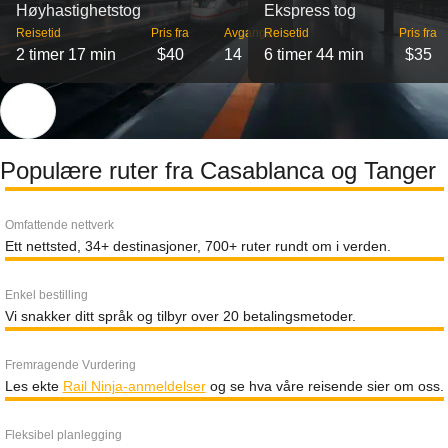
Høyhastighetstog
Ekspress tog
Reisetid
Pris fra
Avganger
Reisetid
Pris fra
2 timer 17 min
$40
14
6 timer 44 min
$35
Populære ruter fra Casablanca og Tanger
Omfattende nettverk
Ett nettsted, 34+ destinasjoner, 700+ ruter rundt om i verden.
Enkel bestilling
Vi snakker ditt språk og tilbyr over 20 betalingsmetoder.
Fremragende Vurdering
Les ekte
Rail Ninja-anmeldelser
og se hva våre reisende sier om oss.
Fleksibel planlegging