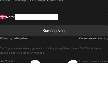
Barcelona Sevilla Tog
Barcelona Valencia Tog
Norsk
Bergen Oslo Tog
Berlin Praha Tog
Kundeservice
Bratislava Budapest Tog
Vilkår og betingelser
Personvernerklæring
Budapest Bratislava Tog
Rail Ninja er en reservasjons­tjeneste for bestilling av togbilletter på nett. Rail Ninja er ikke et
Budapest Prague Tog
togselskap og eier eller driver ingen tog.
Rail Ninja ®
All Rights Reserved © 2026
Budapest Wien Tog
Busan Cheonan Tog
Busan Seoul Tog
Canberra Sydney Tog
Changwon Seoul Tog
Cheonan Busan Tog