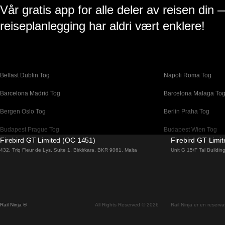
Vår gratis app for alle deler av reisen din 
reiseplanlegging har aldri vært enklere!
Belfast Dublin Tog
Napoli Roma Tog
Barcelona Madrid Tog
Barcelona Malaga To
Bergen Oslo Tog
Berlin Praha Tog
Budapest Prague Tog
Budapest Wien Tog
Firebird GT Limited (OC 1451)
Firebird GT Limi
Canberra Sydney Tog
Changwon Seoul Tog
432, Triq Fleur de Lys, Suite 1, Birkirkara, BKR 9061, Malta
Unit G 15/F Tal Buildi
Coimbra Porto Tog
Cork Dublin Tog
Dublin Belfast Tog
Dublin Cork Tog
Faro Lisboa Tog
Faro Porto Tog
Rail Ninja ®
All Rights Reserved © 2026
Rail Ninja er en reservas
Flam Oslo Tog
Galway Dublin Tog