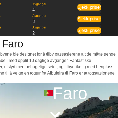
e
Avganger
Sjekk priser
3
4
e
Avganger
Sjekk priser
8
3
e
Avganger
Sjekk priser
9
2
l Faro
 byene ble designet for å tilby passasjerene alt de måtte trenge
etabell med opptil 13 daglige avganger. Fantastiske
, utstyrt med behagelige seter, og tilbyr rikelig med benplass
l å velge en togtur fra Albufeira til Faro er at togstasjonene
Faro