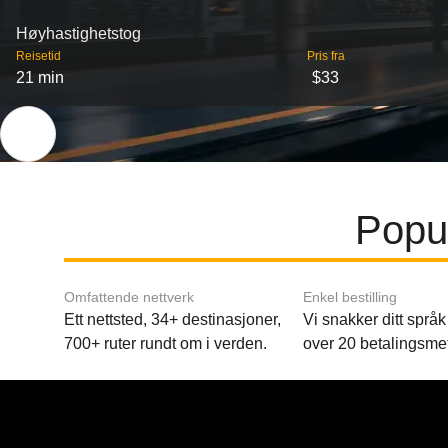
Høyhastighetstog
Reisetid
Pris fra
21 min
$33
Popul
Omfattende nettverk
Enkel bestilling
Ett nettsted, 34+ destinasjoner,
Vi snakker ditt språk 
700+ ruter rundt om i verden.
over 20 betalingsme