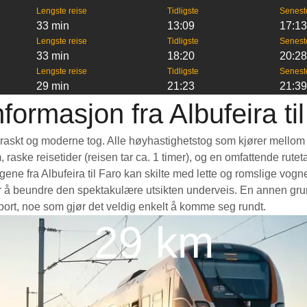
Lengste reise
Tidligste
Senest
33 min
13:09
17:1
Lengste reise
Tidligste
Senest
33 min
18:20
20:2
Lengste reise
Tidligste
Senest
29 min
21:23
21:3
formasjon fra Albufeira ti
 et raskt og moderne tog. Alle høyhastighetstog som kjører mellom
m, raske reisetider (reisen tar ca. 1 timer), og en omfattende rut
e fra Albufeira til Faro kan skilte med lette og romslige vogner
å beundre den spektakulære utsikten underveis. En annen grunn ti
nsport, noe som gjør det veldig enkelt å komme seg rundt.
29 km