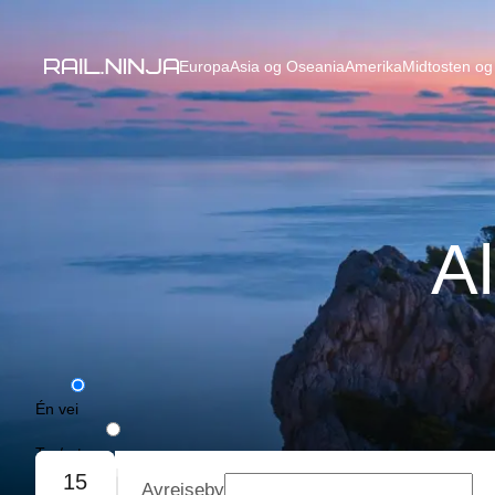
Europa
Asia og Oseania
Amerika
Midtosten og 
Al
Én vei
Tur/retur
15
Avreiseby