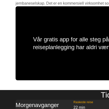
jernbaneselskap. Det er en kommersiell virksomhet som g
Vår gratis app for alle steg p
reiseplanlegging har aldri vær
Ti
Raskeste reise
Morgenavganger
22 min