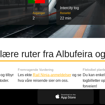
Intercity tog
Avganger
Reisetid
2
22 min
ære ruter fra Albufeira o
Fremragende Vurdering
Fleksibel planl
og tilbyr
Les ekte
Rail Ninja-anmeldelser
og se
Du kan enkelt
toder.
hva våre reisende sier om oss.
togbilletter opp
forveien!