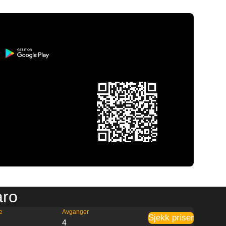
aro
e
Avganger
Sjekk priser
4