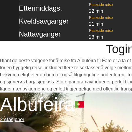
Raskeste reise
Ettermiddags.
22 min
Raskeste reise
Kveldsavganger
21 min
Raskeste reise
Nattavganger
23 min
Togin
Blant de beste valgene for å reise fra Albufeira til Faro er å ta
for en hyggelig reise, inkludert flere reiseklasser å velge mello
bekvemmeligheter ombord er også tilgjengelige under turen. Togen
og sjenerøs bagasjeplass. Store panoramavinduer er perfekt for 
ligger nær bykjernene og er lett tilgjengelige med offentlig tra
Albufeira
2 stasjoner