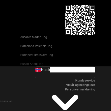
Alicante Madrid Tog
Barcelona Valencia Tog
Budapest Bratislava Tog
Busan Seoul Tog
Norsk
Coimbra Lisboa Tog
Kundeservice
Daejeon Seoul Tog
Vilkår og betingelser
Personvernerklæring
Edinburgh London Tog
Firenze Venezia Tog
er ingen tog.
Gyeongju Seoul Tog