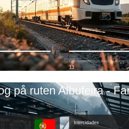
Gjennomsnittlige daglige avgang
13
og på ruten Albufeira - Fa
Intercidades