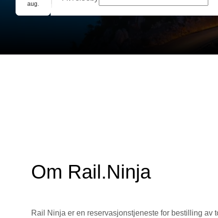
Gruppebooking
aug.
Om Rail.Ninja
Rail Ninja er en reservasjons­tjeneste for bestilling av t