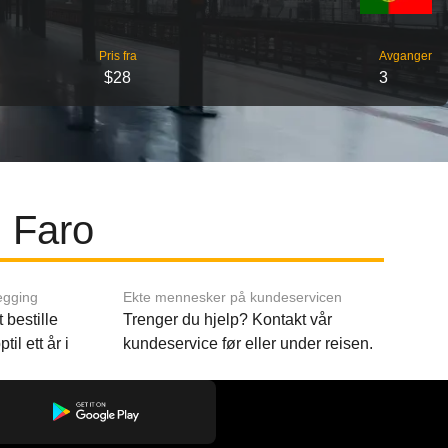
Pris fra
Avganger
$28
3
g Faro
egging
Ekte mennesker på kundeservicen
 bestille
Trenger du hjelp? Kontakt vår
til ett år i
kundeservice før eller under reisen.