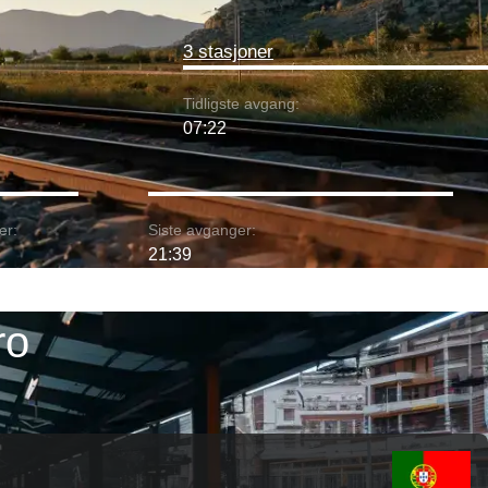
3 stasjoner
Tidligste avgang:
07:22
er:
Siste avganger:
21:39
ro