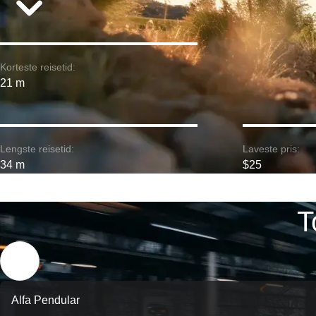
Korteste reisetid:
21 m
Lengste reisetid:
Laveste pris:
34 m
$25
T
Alfa Pendular