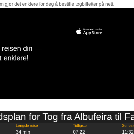
jør det enklere for deg å bestille togbilletter på nett.
å reisen din —
t enklere!
dsplan for Tog fra Albufeira til F
Lengste reise
Tidligste
Senest
34 min
07:22
11:32