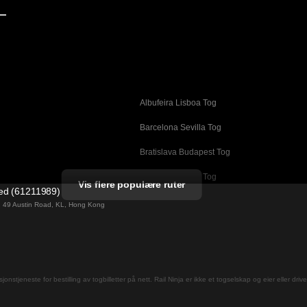
—
Albufeira Lisboa Tog
g
Barcelona Sevilla Tog
Bratislava Budapest Tog
Busan Cheonan Tog
Vis flere populære ruter
ted (61211989)
Cheonan Busan Tog
ng 49 Austin Road, KL, Hong Kong
Daegu Seoul Tog
Dublin Galway Tog
Firenze Roma Tog
jons­tjeneste for bestilling av togbilletter på nett. Rail Ninja er ikke et togselskap og eier eller driv
Gwangju Seoul Tog