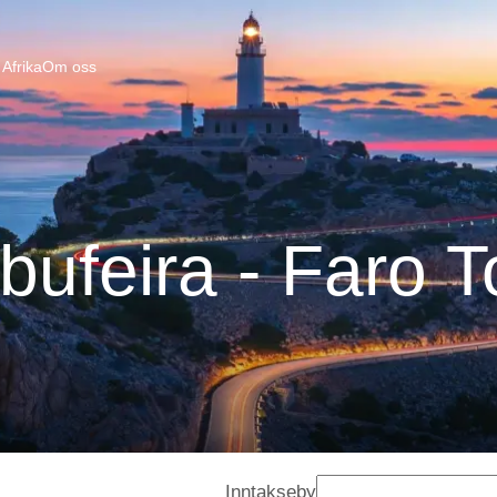
Afrika
Om oss
bufeira - Faro 
Inntakseby