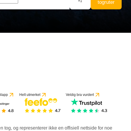
×
1
togruter
ilapp
Helt utmerket
Veldig bra vurdert
en tog, og representerer ikke en offisiell nettside for noe