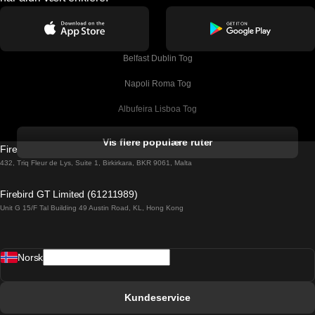
Belfast Dublin Tog
Napoli Roma Tog
Albufeira Lisboa Tog
Alicante Madrid Tog
Vis flere populære ruter
Firebird GT Limited (OC 1451)
Barcelona Madrid Tog
432, Triq Fleur de Lys, Suite 1, Birkirkara, BKR 9061, Malta
Barcelona Malaga Tog
Firebird GT Limited (61211989)
Unit G 15/F Tal Building 49 Austin Road, KL, Hong Kong
Barcelona Sevilla Tog
Barcelona Valencia Tog
Norsk
Bergen Oslo Tog
Berlin Praha Tog
Kundeservice
Bratislava Budapest Tog