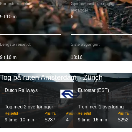
Korteste reisetid:
Gjennomsnittlige daglige
avganger:
9 t 10 m
6
Lengste reisetid:
Siste avganger:
9 t 16 m
13:16
Tog på ruten Amsterdam - Zürich
Dutch Railways
Eurostar (EST)
Tog med 2 overføringer
Tren med 1 overføring
Reisetid
Pris fra
Avganger
Reisetid
Pris fra
9 timer 10 min
$287
4
9 timer 16 min
$252