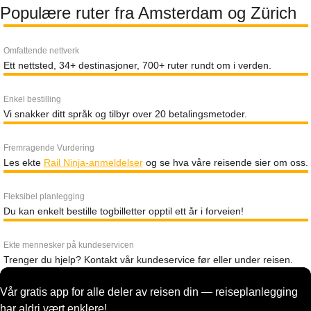
Populære ruter fra Amsterdam og Zürich
Omfattende nettverk
Ett nettsted, 34+ destinasjoner, 700+ ruter rundt om i verden.
Enkel bestilling
Vi snakker ditt språk og tilbyr over 20 betalingsmetoder.
Fremragende Vurdering
Les ekte
Rail Ninja-anmeldelser
og se hva våre reisende sier om oss.
Fleksibel planlegging
Du kan enkelt bestille togbilletter opptil ett år i forveien!
Ekte mennesker på kundeservicen
Trenger du hjelp? Kontakt vår kundeservice før eller under reisen.
Vår gratis app for alle deler av reisen din — reiseplanlegging
har aldri vært enklere!