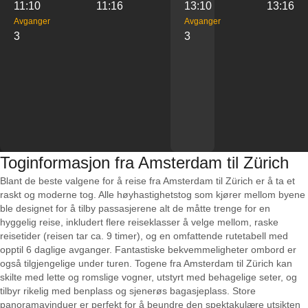
11:10
11:16
13:10
13:16
Avganger
Avganger
3
3
Toginformasjon fra Amsterdam til Zürich
Blant de beste valgene for å reise fra Amsterdam til Zürich er å ta et
raskt og moderne tog. Alle høyhastighetstog som kjører mellom byene
ble designet for å tilby passasjerene alt de måtte trenge for en
hyggelig reise, inkludert flere reiseklasser å velge mellom, raske
reisetider (reisen tar ca. 9 timer), og en omfattende rutetabell med
opptil 6 daglige avganger. Fantastiske bekvemmeligheter ombord er
også tilgjengelige under turen. Togene fra Amsterdam til Zürich kan
skilte med lette og romslige vogner, utstyrt med behagelige seter, og
tilbyr rikelig med benplass og sjenerøs bagasjeplass. Store
panoramavinduer er perfekt for å beundre den spektakulære utsikten