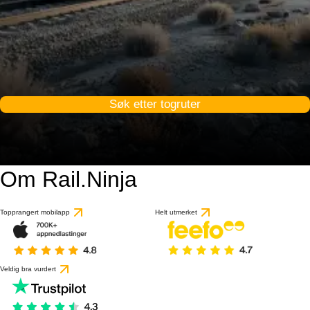
Søk etter togruter
Om Rail.Ninja
Topprangert mobilapp
Helt utmerket
Veldig bra vurdert