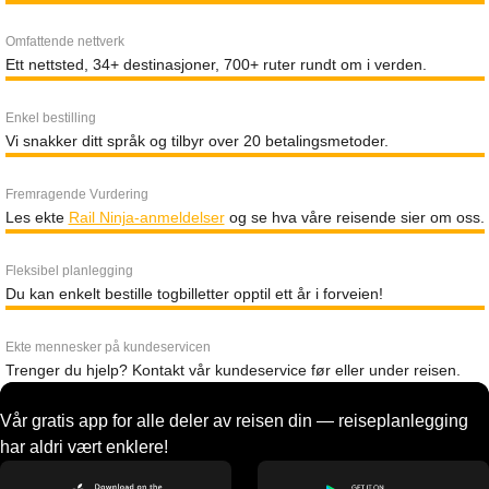
Omfattende nettverk
Ett nettsted, 34+ destinasjoner, 700+ ruter rundt om i verden.
Enkel bestilling
Vi snakker ditt språk og tilbyr over 20 betalingsmetoder.
Fremragende Vurdering
Les ekte
Rail Ninja-anmeldelser
og se hva våre reisende sier om oss.
Fleksibel planlegging
Du kan enkelt bestille togbilletter opptil ett år i forveien!
Ekte mennesker på kundeservicen
Trenger du hjelp? Kontakt vår kundeservice før eller under reisen.
Vår gratis app for alle deler av reisen din — reiseplanlegging
har aldri vært enklere!