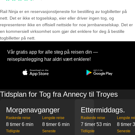
Rail Ninja er en reservasjons­tjeneste for bestilling av togbilletter på
nett. Det er ikke et togselskap, eier eller driver ingen tog, og
representerer ikke en offisiell nettside for noe jernbaneselskap. Det er
en kommersiell virksomhet som gjør det enklere for deg å bestille
togbilletter på nett.
Vår gratis app for alle steg på reisen din —
reiseplanlegging har aldri vært enklere!
Tidsplan for Tog fra Annecy til Troyes
Morgenavganger
Ettermiddags.
Raskeste reise
Lengste reise
Raskeste reise
Lengste re
8 timer 6 min
8 timer 6 min
7 timer 53 min
8 timer 
Tidligste
Seneste
Tidligste
Seneste