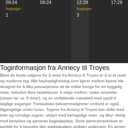
09:24
09:24
12:29
17:29
Avganger
Avganger
1
3
Toginformasjon fra Annecy til Troyes
Blant de beste valgene for å reise fra Annecy til Troyes er å ta et raskt
og moderne tog. Alle høyhastighetstog som kjører mellom byene ble
designet for å tilby passasjerene alt de måtte trenge for en hyggelig
reise, inkludert flere reiseklasser å velge mellom, raske reisetider
(reisen tar ca. 8 timer), og en omfattende rutetabell med opptil 4
daglige avganger. Fantastiske bekvemmeligheter ombord er også
tilgjengelige under turen. Togene fra Annecy til Troyes kan skilte med
lette og romslige vogner, utstyrt med behagelige seter, og tilbyr rikelig
med benplass og sjenerøs bagasjeplass. Store panoramavinduer er
perfekt for å beundre den spektakulære utsikten underveis. En annen