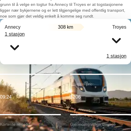
grunn til å velge en togtur fra Annecy til Troyes er at togstasjonene
ligger nær bykjernene og er lett tilgjengelige med offentlig transport,
noe som gjør det veldig enkelt å komme seg rundt.
Annecy
308 km
Troyes
1 stasjon
1 stasjon
Tidligste avgang:
Laveste pris:
09:24
$206
Korteste reisetid:
Gjennomsnittlige daglige
avganger: