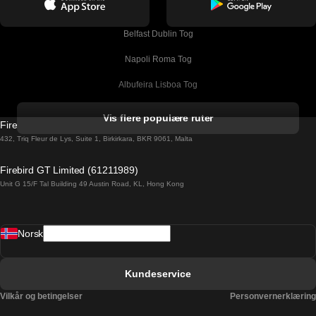
Belfast Dublin Tog
Napoli Roma Tog
Albufeira Lisboa Tog
Alicante Madrid Tog
Vis flere populære ruter
Firebird GT Limited (OC 1451)
Barcelona Madrid Tog
432, Triq Fleur de Lys, Suite 1, Birkirkara, BKR 9061, Malta
Barcelona Malaga Tog
Firebird GT Limited (61211989)
Unit G 15/F Tal Building 49 Austin Road, KL, Hong Kong
Barcelona Sevilla Tog
Barcelona Valencia Tog
Norsk
Bergen Oslo Tog
Berlin Praha Tog
Kundeservice
Bratislava Budapest Tog
Vilkår og betingelser
Personvernerklæring
Budapest Bratislava Tog