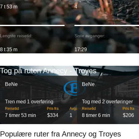
7 t 53 m
4
Lengste reisetid:
Siste avganger:
8 t 35 m
17:29
Tog på ruten Annecy - Troyes
BeNe
BeNe
Tren med 1 overføring
Tog med 2 overføringer
Reisetid
Pris fra
Avganger
Reisetid
Pris fra
7 timer 53 min
$334
1
8 timer 6 min
$206
Populære ruter fra Annecy og Troyes