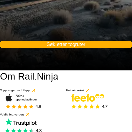
Søk etter togruter
Om Rail.Ninja
Topprangert mobilapp
Helt utmerket
Veldig bra vurdert