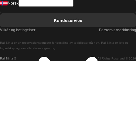
Norsk
Bergen Oslo Tog
Berlin Praha Tog
Kundeservice
Bratislava Budapest Tog
Vilkår og betingelser
Personvernerklæring
Budapest Bratislava Tog
Rail Ninja er en reservasjons­tjeneste for bestilling av togbilletter på nett. Rail Ninja er ikke et
Budapest Prague Tog
togselskap og eier eller driver ingen tog.
Rail Ninja ®
All Rights Reserved © 2026
Budapest Wien Tog
Busan Cheonan Tog
Busan Seoul Tog
Canberra Sydney Tog
Changwon Seoul Tog
Cheonan Busan Tog
Coimbra Lisboa Tog
Coimbra Porto Tog