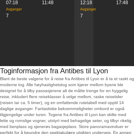
07:18
11:48
12:18
17:48
Avganger
Avganger
7
7
Toginformasjon fra Antibes til Lyon
Blant de beste valgene for å reise fra Antibes til Lyon er å ta et raskt og
moderne tog. Alle høyhastighetstog som kjører mellom byene ble
designet for å tilby passasjerene alt de måtte trenge for en hyggelig
reise, inkludert flere reiseklasser å velge mellom, raske reisetider
(reisen tar ca. 5 timer), og en omfattende rutetabell med opptil 14
daglige avganger. Fantastiske bekvemmeligheter ombord er også
tilgjengelige under turen. Togene fra Antibes til Lyon kan skilte med
lette og romslige vogner, utstyrt med behagelige seter, og tilbyr rikelig
med benplass og sjenerøs bagasjeplass. Store panoramavinduer er
perfekt for å beundre den spektakulære utsikten underveis. En annen