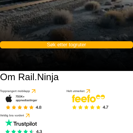
Søk etter togruter
Om Rail.Ninja
Topprangert mobilapp
Helt utmerket
Veldig bra vurdert