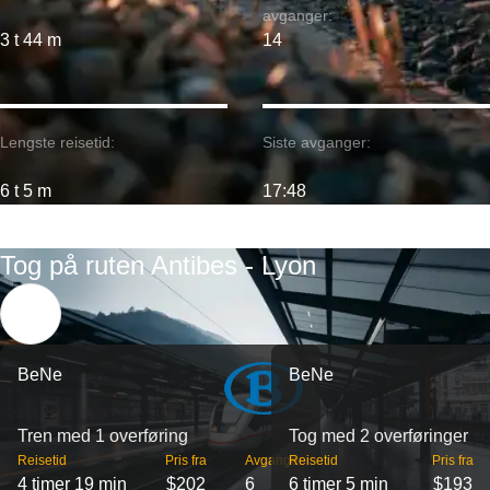
avganger:
3 t 44 m
14
Lengste reisetid:
Siste avganger:
6 t 5 m
17:48
Tog på ruten Antibes - Lyon
BeNe
BeNe
Tren med 1 overføring
Tog med 2 overføringer
Reisetid
Pris fra
Avganger
Reisetid
Pris fra
4 timer 19 min
$202
6
6 timer 5 min
$193