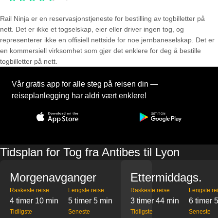
Rail Ninja er en reservasjons­tjeneste for bestilling av togbilletter på
nett. Det er ikke et togselskap, eier eller driver ingen tog, og
representerer ikke en offisiell nettside for noe jernbaneselskap. Det er
en kommersiell virksomhet som gjør det enklere for deg å bestille
togbilletter på nett.
Vår gratis app for alle steg på reisen din —
reiseplanlegging har aldri vært enklere!
Tidsplan for Tog fra Antibes til Lyon
Morgenavganger
Ettermiddags.
Raskeste reise
Lengste reise
Raskeste reise
Lengste re
4 timer 10 min
5 timer 5 min
3 timer 44 min
6 timer 
Tidligste
Seneste
Tidligste
Seneste