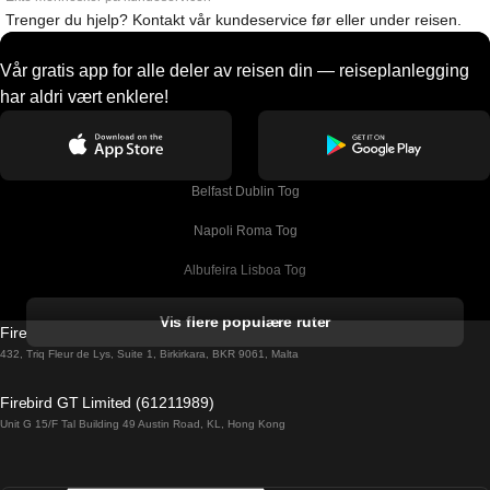
Trenger du hjelp? Kontakt vår kundeservice før eller under reisen.
Vår gratis app for alle deler av reisen din — reiseplanlegging
har aldri vært enklere!
Belfast Dublin Tog
Napoli Roma Tog
Albufeira Lisboa Tog
Alicante Madrid Tog
Vis flere populære ruter
Firebird GT Limited (OC 1451)
Barcelona Madrid Tog
432, Triq Fleur de Lys, Suite 1, Birkirkara, BKR 9061, Malta
Barcelona Malaga Tog
Firebird GT Limited (61211989)
Unit G 15/F Tal Building 49 Austin Road, KL, Hong Kong
Barcelona Sevilla Tog
Barcelona Valencia Tog