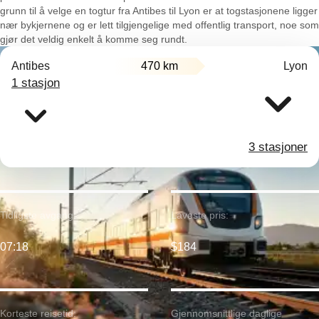
grunn til å velge en togtur fra Antibes til Lyon er at togstasjonene ligger
nær bykjernene og er lett tilgjengelige med offentlig transport, noe som
gjør det veldig enkelt å komme seg rundt.
Antibes
470 km
Lyon
1 stasjon
3 stasjoner
Tidligste avgang:
Laveste pris:
07:18
$184
Korteste reisetid:
Gjennomsnittlige daglige