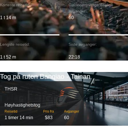
Korteste reisetid:
Gjennomsnittlige daglige
avganger:
1 t 14 m
60
Lengste reisetid:
Siste avganger:
1 t 52 m
22:18
Tog på ruten Banqiao - Tainan
THSR
Høyhastighetstog
Reisetid
Pris fra
Avganger
1 timer 14 min
$83
60