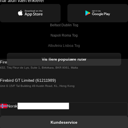
har aldri vært enklere!
Belfast Dublin Tog
Napoli Roma Tog
Albufeira Lisboa Tog
Alicante Madrid Tog
Vis flere populære ruter
Firebird GT Limited (OC 1451)
Barcelona Madrid Tog
432, Triq Fleur de Lys, Suite 1, Birkirkara, BKR 9061, Malta
Barcelona Malaga Tog
Firebird GT Limited (61211989)
Unit G 15/F Tal Building 49 Austin Road, KL, Hong Kong
Barcelona Sevilla Tog
Barcelona Valencia Tog
Norsk
Bergen Oslo Tog
Berlin Praha Tog
Kundeservice