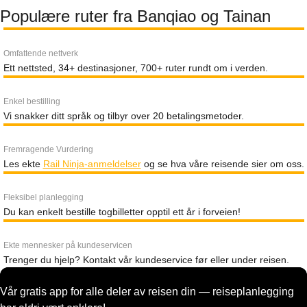
Populære ruter fra Banqiao og Tainan
Omfattende nettverk
Ett nettsted, 34+ destinasjoner, 700+ ruter rundt om i verden.
Enkel bestilling
Vi snakker ditt språk og tilbyr over 20 betalingsmetoder.
Fremragende Vurdering
Les ekte
Rail Ninja-anmeldelser
og se hva våre reisende sier om oss.
Fleksibel planlegging
Du kan enkelt bestille togbilletter opptil ett år i forveien!
Ekte mennesker på kundeservicen
Trenger du hjelp? Kontakt vår kundeservice før eller under reisen.
Vår gratis app for alle deler av reisen din — reiseplanlegging