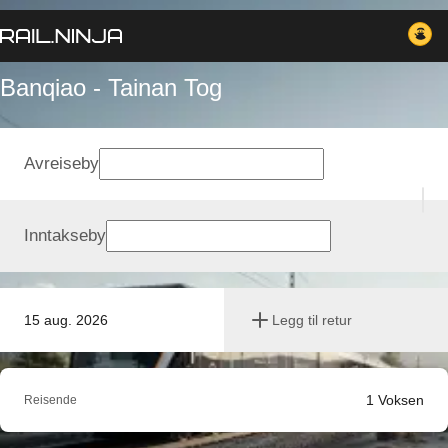
Banqiao - Tainan Tog
Avreiseby
Inntakseby
15 aug. 2026
Legg til retur
1
Voksen
Reisende