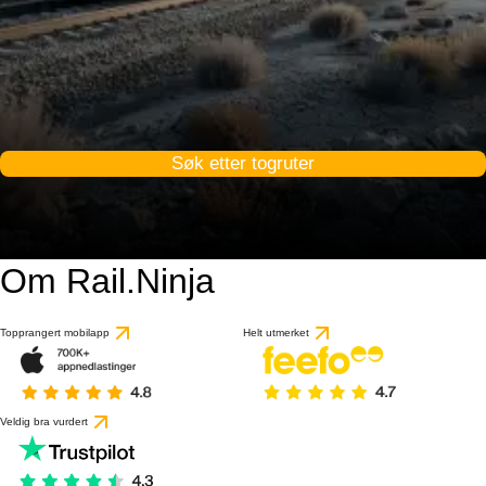
Søk etter togruter
Om Rail.Ninja
Topprangert mobilapp
Helt utmerket
Veldig bra vurdert