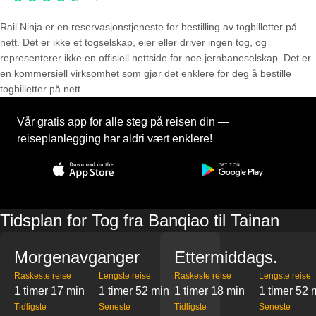
Rail Ninja er en reservasjons­tjeneste for bestilling av togbilletter på
nett. Det er ikke et togselskap, eier eller driver ingen tog, og
representerer ikke en offisiell nettside for noe jernbaneselskap. Det er
en kommersiell virksomhet som gjør det enklere for deg å bestille
togbilletter på nett.
Vår gratis app for alle steg på reisen din —
reiseplanlegging har aldri vært enklere!
Tidsplan for Tog fra Banqiao til Tainan
Morgenavganger
Ettermiddags.
Raskeste reise
Lengste reise
Raskeste reise
Lengste reise
1 timer 17 min
1 timer 52 min
1 timer 18 min
1 timer 52 
Tidligste
Seneste
Tidligste
Seneste