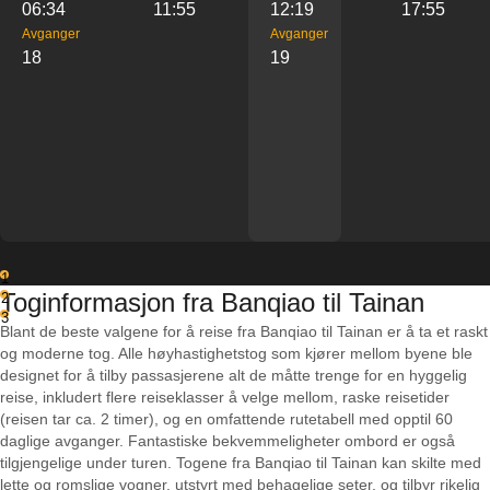
06:34
11:55
12:19
17:55
Avganger
Avganger
18
19
1
Toginformasjon fra Banqiao til Tainan
2
3
Blant de beste valgene for å reise fra Banqiao til Tainan er å ta et raskt
og moderne tog. Alle høyhastighetstog som kjører mellom byene ble
designet for å tilby passasjerene alt de måtte trenge for en hyggelig
reise, inkludert flere reiseklasser å velge mellom, raske reisetider
(reisen tar ca. 2 timer), og en omfattende rutetabell med opptil 60
daglige avganger. Fantastiske bekvemmeligheter ombord er også
tilgjengelige under turen. Togene fra Banqiao til Tainan kan skilte med
lette og romslige vogner, utstyrt med behagelige seter, og tilbyr rikelig