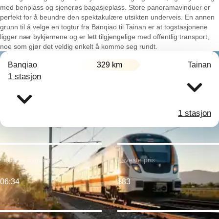
med benplass og sjenerøs bagasjeplass. Store panoramavinduer er
perfekt for å beundre den spektakulære utsikten underveis. En annen
grunn til å velge en togtur fra Banqiao til Tainan er at togstasjonene
ligger nær bykjernene og er lett tilgjengelige med offentlig transport,
noe som gjør det veldig enkelt å komme seg rundt.
Banqiao
329 km
Tainan
1 stasjon
1 stasjon
Tidligste avgang:
Laveste pris:
06:34
$83