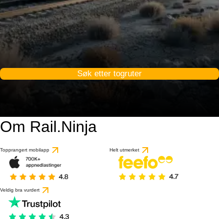
Søk etter togruter
Om Rail.Ninja
Topprangert mobilapp
Helt utmerket
Veldig bra vurdert