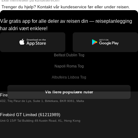
Ekte mennesker på kundeservicen
Trenger du hjelp? Kontakt vår kundeservice før eller under reisen.
Vår gratis app for alle deler av reisen din — reiseplanlegging
har aldri vært enklere!
Belfast Dublin Tog
Napoli Roma Tog
Albufeira Lisboa Tog
Alicante Madrid Tog
Vis flere populære ruter
Firebird GT Limited (OC 1451)
Barcelona Madrid Tog
432, Triq Fleur de Lys, Suite 1, Birkirkara, BKR 9061, Malta
Barcelona Malaga Tog
Firebird GT Limited (61211989)
Unit G 15/F Tal Building 49 Austin Road, KL, Hong Kong
Barcelona Sevilla Tog
Barcelona Valencia Tog