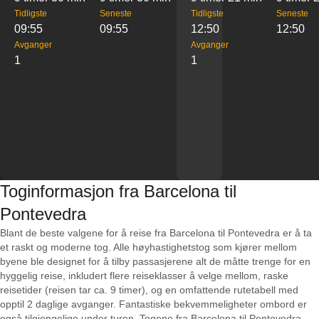
Tidligste
Seneste
Tidligste
Seneste
09:55
09:55
12:50
12:50
Avganger
Avganger
1
1
Toginformasjon fra Barcelona til
Pontevedra
Blant de beste valgene for å reise fra Barcelona til Pontevedra er å ta
et raskt og moderne tog. Alle høyhastighetstog som kjører mellom
byene ble designet for å tilby passasjerene alt de måtte trenge for en
hyggelig reise, inkludert flere reiseklasser å velge mellom, raske
reisetider (reisen tar ca. 9 timer), og en omfattende rutetabell med
opptil 2 daglige avganger. Fantastiske bekvemmeligheter ombord er
også tilgjengelige under turen. Togene fra Barcelona til Pontevedra