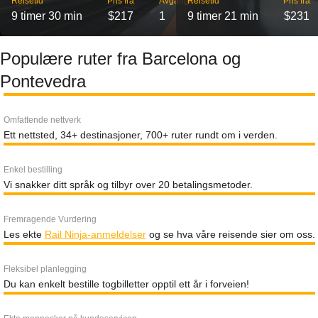
Reisetid
Pris fra
Avganger
Reisetid
Pris fra
9 timer 30 min
$217
1
9 timer 21 min
$231
Populære ruter fra Barcelona og
Pontevedra
Omfattende nettverk
Ett nettsted, 34+ destinasjoner, 700+ ruter rundt om i verden.
Enkel bestilling
Vi snakker ditt språk og tilbyr over 20 betalingsmetoder.
Fremragende Vurdering
Les ekte
Rail Ninja-anmeldelser
og se hva våre reisende sier om oss.
Fleksibel planlegging
Du kan enkelt bestille togbilletter opptil ett år i forveien!