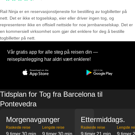
Rail Ninja er en reservasjons­tjeneste for bestilling av togbilletter på
nett. Det er ikke et togselskap, eier eller driver ingen tog, og
representerer ikke en offisiell nettside for noe jernbaneselskap. Det er
en kommersiell virksomhet som gjør det enklere for deg å bestille
togbilletter på nett.
Vår gratis app for alle steg på reisen din —
reiseplanlegging har aldri vært enklere!
Tidsplan for Tog fra Barcelona til
Pontevedra
Morgenavganger
Ettermiddags.
Raskeste reise
Lengste reise
Raskeste reise
Lengste re
9 timer 30 min
9 timer 30 min
9 timer 21 min
9 timer 