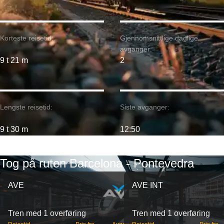
Korteste reisetid:
Gjennomsnittlige daglige
avganger:
9 t 21 m
2
Lengste reisetid:
Siste avganger:
9 t 30 m
12:50
Tog på ruten Barcelona - Pontevedra
AVE
AVE INT
Tren med 1 overføring
Tren med 1 overføring