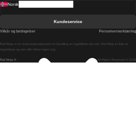
Norsk
Bergen Oslo Tog
Berlin Praha Tog
Kundeservice
Bratislava Budapest Tog
Vilkår og betingelser
Personvernerklæring
Budapest Bratislava Tog
Rail Ninja er en reservasjons­tjeneste for bestilling av togbilletter på nett. Rail Ninja er ikke et
Budapest Prague Tog
togselskap og eier eller driver ingen tog.
Rail Ninja ®
All Rights Reserved © 2026
Budapest Wien Tog
Busan Cheonan Tog
Busan Seoul Tog
Canberra Sydney Tog
Changwon Seoul Tog
Cheonan Busan Tog
Coimbra Lisboa Tog