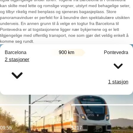
kan skilte med lette og romslige vogner, utstyrt med behagelige seter,
og tilbyr rikelig med benplass og sjenerøs bagasjeplass. Store
panoramavinduer er perfekt for å beundre den spektakulære utsikten
underveis. En annen grunn til å velge en togtur fra Barcelona til
Pontevedra er at togstasjonene ligger nær bykjernene og er lett
tilgjengelige med offentlig transport, noe som gjør det veldig enkelt å
komme seg rundt.
Barcelona
900 km
Pontevedra
2 stasjoner
1 stasjon
Tidligste avgang:
Laveste pris:
09:55
$217