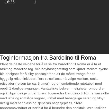
16:35
1
Toginformasjon fra Bardolino til Roma
Blant de beste valgene for å reise fra Bardolino til Roma er å ta et
raskt og moderne tog. Alle høyhastighetstog som kjører mellom byene
ble designet for å tilby passasjerene alt de måtte trenge for en
hyggelig reise, inkludert flere reiseklasser å velge mellom, raske
reisetider (reisen tar ca. 5 timer), og en omfattende rutetabell med
opptil 1 daglige avganger. Fantastiske bekvemmeligheter ombord er
også tilgjengelige under turen. Togene fra Bardolino til Roma kan skilte
med lette og romslige vogner, utstyrt med behagelige seter, og tilbyr
rikelig med benplass og sjenerøs bagasjeplass. Store
panoramavinduer er perfekt for å beundre den spektakulære utsikten