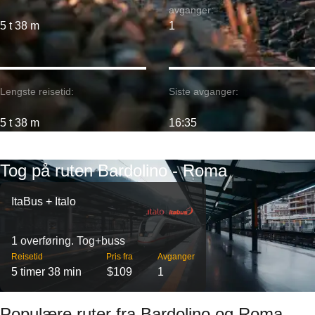
avganger:
5 t 38 m
1
Lengste reisetid:
Siste avganger:
5 t 38 m
16:35
Tog på ruten Bardolino - Roma
ItaBus + Italo
1 overføring. Tog+buss
Reisetid
Pris fra
Avganger
5 timer 38 min
$109
1
Populære ruter fra Bardolino og Roma