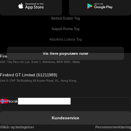
Belfast Dublin Tog
Napoli Roma Tog
Albufeira Lisboa Tog
Alicante Madrid Tog
Vis flere populære ruter
Firebird GT Limited (OC 1451)
Barcelona Madrid Tog
432, Triq Fleur de Lys, Suite 1, Birkirkara, BKR 9061, Malta
Barcelona Malaga Tog
Firebird GT Limited (61211989)
Unit G 15/F Tal Building 49 Austin Road, KL, Hong Kong
Barcelona Sevilla Tog
Barcelona Valencia Tog
Norsk
Bergen Oslo Tog
Berlin Praha Tog
Kundeservice
Bratislava Budapest Tog
Vilkår og betingelser
Personvernerklæring