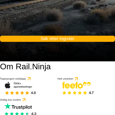
Søk etter togruter
Om Rail.Ninja
Topprangert mobilapp
Helt utmerket
Veldig bra vurdert