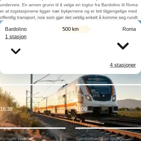
underveis. En annen grunn til å velge en togtur fra Bardolino til Roma
er at togstasjonene ligger nær bykjernene og er lett tilgjengelige med
offentlig transport, noe som gjør det veldig enkelt å komme seg rundt.
Bardolino
500 km
Roma
1 stasjon
4 stasjoner
Tidligste avgang:
Laveste pris:
16:35
$109
Korteste reisetid:
Gjennomsnittlige daglige