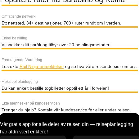
Omfattende nettverk
Ett nettsted, 34+ destinasjoner, 700+ ruter rundt om i verden.
Enkel bestilling
Vi snakker ditt språk og tilbyr over 20 betalingsmetoder.
Fremragende Vurdering
Les ekte
Rail Ninja-anmeldelser
og se hva våre reisende sier om oss.
Fleksibel planlegging
Du kan enkelt bestille togbilletter opptil ett år i forveien!
Ekte mennesker på kundeservicen
Trenger du hjelp? Kontakt vår kundeservice før eller under reisen.
Vår gratis app for alle deler av reisen din — reiseplanlegging
har aldri vært enklere!