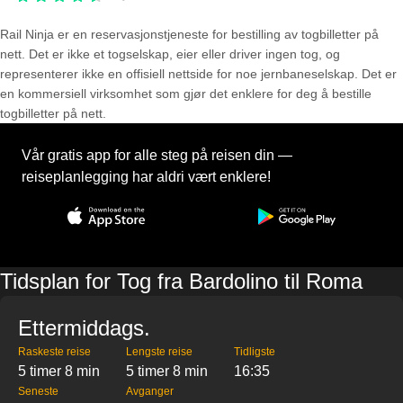
Rail Ninja er en reservasjons­tjeneste for bestilling av togbilletter på
nett. Det er ikke et togselskap, eier eller driver ingen tog, og
representerer ikke en offisiell nettside for noe jernbaneselskap. Det er
en kommersiell virksomhet som gjør det enklere for deg å bestille
togbilletter på nett.
Vår gratis app for alle steg på reisen din —
reiseplanlegging har aldri vært enklere!
Tidsplan for Tog fra Bardolino til Roma
Ettermiddags.
Raskeste reise
Lengste reise
Tidligste
5 timer 8 min
5 timer 8 min
16:35
Seneste
Avganger