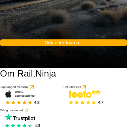
Søk etter togruter
Om Rail.Ninja
Topprangert mobilapp
Helt utmerket
Veldig bra vurdert