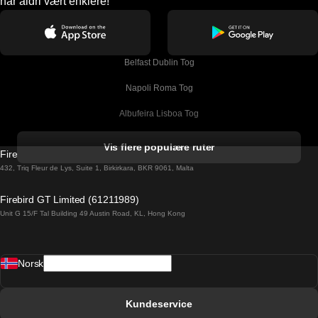
har aldri vært enklere!
Belfast Dublin Tog
Napoli Roma Tog
Albufeira Lisboa Tog
Alicante Madrid Tog
Vis flere populære ruter
Firebird GT Limited (OC 1451)
Barcelona Madrid Tog
432, Triq Fleur de Lys, Suite 1, Birkirkara, BKR 9061, Malta
Barcelona Malaga Tog
Firebird GT Limited (61211989)
Unit G 15/F Tal Building 49 Austin Road, KL, Hong Kong
Barcelona Sevilla Tog
Barcelona Valencia Tog
Norsk
Bergen Oslo Tog
Berlin Praha Tog
Kundeservice