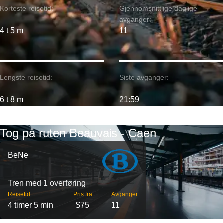
Korteste reisetid:
Gjennomsnittlige daglige
avganger:
4 t 5 m
11
Lengste reisetid:
Siste avganger:
6 t 8 m
21:59
Tog på ruten Beauvais - Caen
BeNe
Tren med 1 overføring
Reisetid
Pris fra
Avganger
4 timer 5 min
$75
11