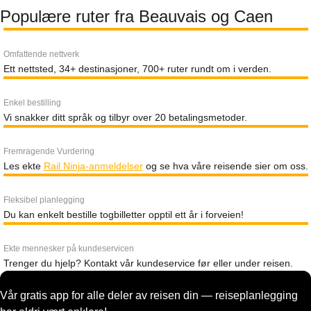
Populære ruter fra Beauvais og Caen
Omfattende nettverk
Ett nettsted, 34+ destinasjoner, 700+ ruter rundt om i verden.
Enkel bestilling
Vi snakker ditt språk og tilbyr over 20 betalingsmetoder.
Fremragende Vurdering
Les ekte
Rail Ninja-anmeldelser
og se hva våre reisende sier om oss.
Fleksibel planlegging
Du kan enkelt bestille togbilletter opptil ett år i forveien!
Ekte mennesker på kundeservicen
Trenger du hjelp? Kontakt vår kundeservice før eller under reisen.
Vår gratis app for alle deler av reisen din — reiseplanlegging