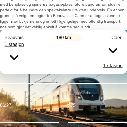
med benplass og sjenerøs bagasjeplass. Store panoramavinduer er
perfekt for å beundre den spektakulære utsikten underveis. En annen
grunn til å velge en togtur fra Beauvais til Caen er at togstasjonene
ligger nær bykjernene og er lett tilgjengelige med offentlig transport,
noe som gjør det veldig enkelt å komme seg rundt.
Beauvais
180 km
Caen
1 stasjon
1 stasjon
Tidligste avgang:
Laveste pris:
06:27
$75