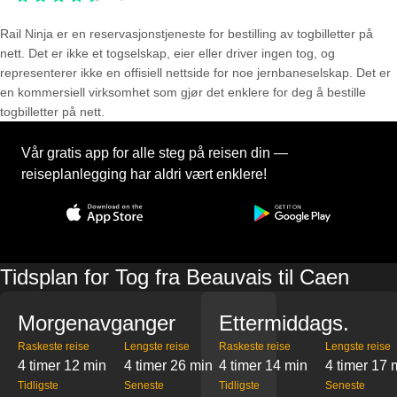
Rail Ninja er en reservasjons­tjeneste for bestilling av togbilletter på
nett. Det er ikke et togselskap, eier eller driver ingen tog, og
representerer ikke en offisiell nettside for noe jernbaneselskap. Det er
en kommersiell virksomhet som gjør det enklere for deg å bestille
togbilletter på nett.
Vår gratis app for alle steg på reisen din —
reiseplanlegging har aldri vært enklere!
Tidsplan for Tog fra Beauvais til Caen
Morgenavganger
Ettermiddags.
Raskeste reise
Lengste reise
Raskeste reise
Lengste reise
4 timer 12 min
4 timer 26 min
4 timer 14 min
4 timer 17 
Tidligste
Seneste
Tidligste
Seneste