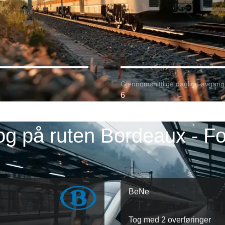
Gjennomsnittlige daglige avgang
6
og på ruten Bordeaux - Fo
BeNe
Tog med 2 overføringer