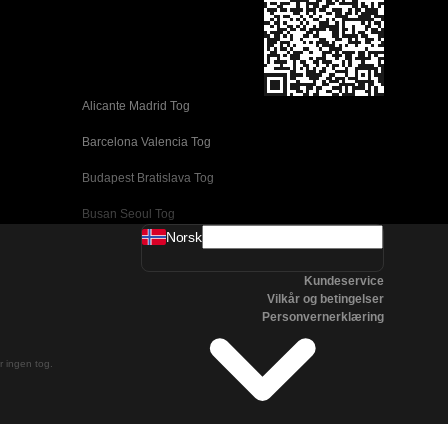
Alicante Madrid Tog
Barcelona Valencia Tog
Budapest Bratislava Tog
Busan Seoul Tog
Norsk
Coimbra Lisboa Tog
Kundeservice
Daejeon Seoul Tog
Vilkår og betingelser
Personvernerklæring
Edinburgh London Tog
Firenze Venezia Tog
er ingen tog.
Gyeongju Seoul Tog
Jeonju Seoul Tog