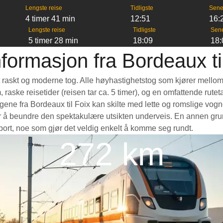
Lengste reise
Tidligste
Sene
4 timer 41 min
12:51
16:
Lengste reise
Tidligste
Sen
5 timer 28 min
18:09
18:
formasjon fra Bordeaux ti
 et raskt og moderne tog. Alle høyhastighetstog som kjører mellom
m, raske reisetider (reisen tar ca. 5 timer), og en omfattende rut
ne fra Bordeaux til Foix kan skilte med lette og romslige vogner
å beundre den spektakulære utsikten underveis. En annen grunn t
nsport, noe som gjør det veldig enkelt å komme seg rundt.
272 km