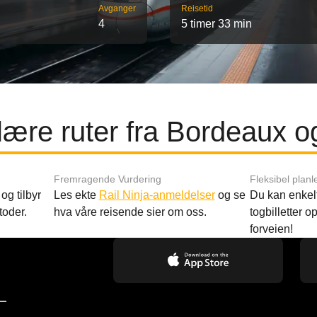
Avganger
Reisetid
4
5 timer 33 min
ære ruter fra Bordeaux o
Fremragende Vurdering
Fleksibel planl
og tilbyr
Les ekte
Rail Ninja-anmeldelser
og se
Du kan enkelt
toder.
hva våre reisende sier om oss.
togbilletter opp
forveien!
—