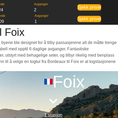
ste
Avganger
Sjekk priser
24
2
este
Avganger
Sjekk priser
09
1
l Foix
 byene ble designet for å tilby passasjerene alt de måtte trenge
etabell med opptil 6 daglige avganger. Fantastiske
, utstyrt med behagelige seter, og tilbyr rikelig med benplass
il å velge en togtur fra Bordeaux til Foix er at togstasjonene
Foix
1 stasjon