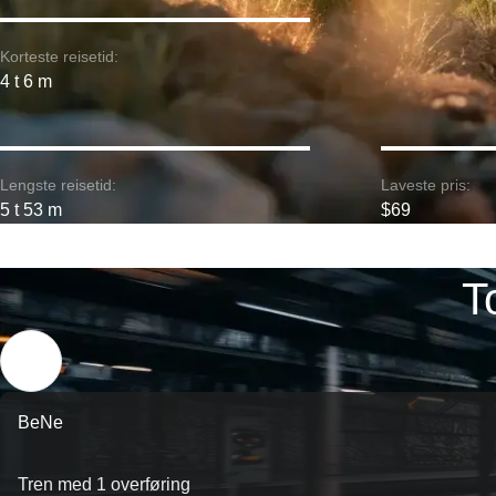
Korteste reisetid:
4 t 6 m
Lengste reisetid:
Laveste pris:
5 t 53 m
$69
T
BeNe
Tren med 1 overføring