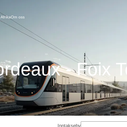
Afrika
Om oss
rdeaux - Foix 
Inntakseby