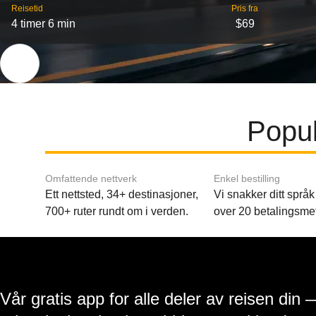
Reisetid
Pris fra
4 timer 6 min
$69
Popul
Omfattende nettverk
Enkel bestilling
Ett nettsted, 34+ destinasjoner,
Vi snakker ditt språk 
700+ ruter rundt om i verden.
over 20 betalingsme
Vår gratis app for alle deler av reisen din 