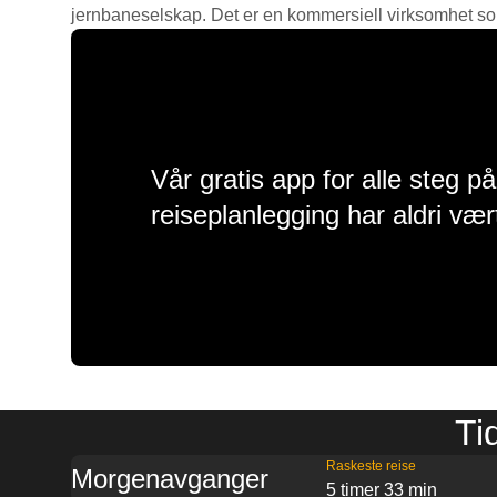
jernbaneselskap. Det er en kommersiell virksomhet som g
Vår gratis app for alle steg p
reiseplanlegging har aldri vær
Ti
Raskeste reise
Morgenavganger
5 timer 33 min