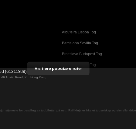
Albufeira Lisboa Tog
g
Barcelona Sevilla Tog
Bratislava Budapest Tog
Busan Cheonan Tog
Vis flere populære ruter
ted (61211989)
Cheonan Busan Tog
ng 49 Austin Road, KL, Hong Kong
Daegu Seoul Tog
Dublin Galway Tog
Firenze Roma Tog
jons­tjeneste for bestilling av togbilletter på nett. Rail Ninja er ikke et togselskap og eier eller driv
Gwangju Seoul Tog
og
Helsinki Rovaniemi Tog