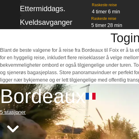
Raskeste reise
Ettermiddags.
4 timer 6 min
Raskeste reise
Kveldsavganger
5 timer 28 min
Togin
Blant de beste valgene for å reise fra Bordeaux til Foix er å ta
for en hyggelig reise, inkludert flere reiseklasser å velge mello
bekvemmeligheter ombord er også tilgjengelige under turen. Toge
og sjenerøs bagasjeplass. Store panoramavinduer er perfekt for 
ligger nær bykjernene og er lett tilgjengelige med offentlig tra
Bordeaux
5 stasjoner