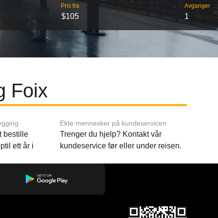
Pris fra
Avganger
$105
1
g Foix
egging
Ekte mennesker på kundeservicen
 bestille
Trenger du hjelp? Kontakt vår
til ett år i
kundeservice før eller under reisen.