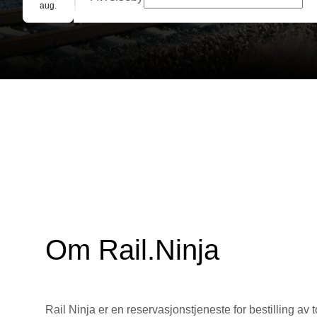
Gruppebooking
aug.
Om Rail.Ninja
Rail Ninja er en reservasjons­tjeneste for bestilling av t