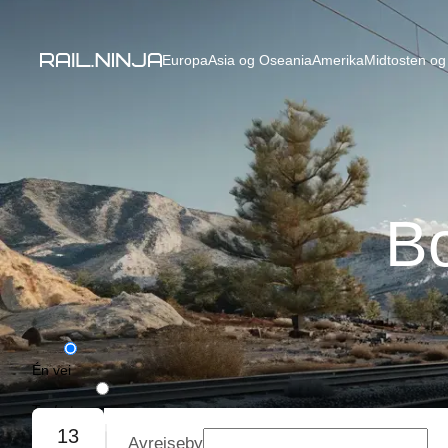
Europa
Asia og Oseania
Amerika
Midtosten og 
Bo
Én vei
Tur/retur
13
Avreiseby