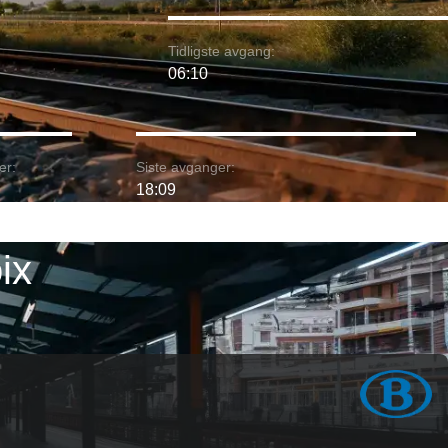
Tidligste avgang:
06:10
er:
Siste avganger:
18:09
ix