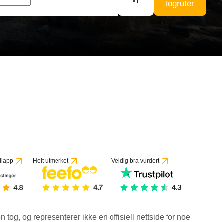
×
1
togruter
ilapp
Helt utmerket
Veldig bra vurdert
en tog, og representerer ikke en offisiell nettside for noe