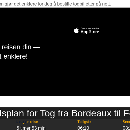
jør det enklere for deg å bestille togbilletter på nett.
å reisen din —
t enklere!
dsplan for Tog fra Bordeaux til F
Lengste reise
Tidligste
Sen
5 timer 53 min
06:10
08: