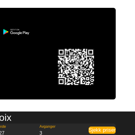
oix
este
Avganger
Sjekk priser
27
3