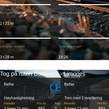
Korteste reisetid:
Gjennomsnittlige daglige
avganger:
2 t 21 m
6
Lengste reisetid:
Siste avganger:
3 t 28 m
18:26
Tog på ruten Bordeaux - Limoges
BeNe
BeNe
Høyhastighetstog
Tren med 1 overføring
Reisetid
Pris fra
Avganger
Reisetid
Pris fra
2 timer 21 min
$83
3
3 timer 17 min
$83