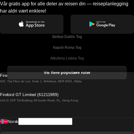
Vår gratis app for alle deler av reisen din — reiseplanlegging
har aldri vært enklere!
Belfast Dublin Tog
Napoli Roma Tog
Albufeira Lisboa Tog
Alicante Madrid Tog
Vis flere populære ruter
Firebird GT Limited (OC 1451)
Barcelona Madrid Tog
432, Triq Fleur de Lys, Suite 1, Birkirkara, BKR 9061, Malta
Barcelona Malaga Tog
Firebird GT Limited (61211989)
Unit G 15/F Tal Building 49 Austin Road, KL, Hong Kong
Barcelona Sevilla Tog
Barcelona Valencia Tog
Norsk
Bergen Oslo Tog
Berlin Praha Tog