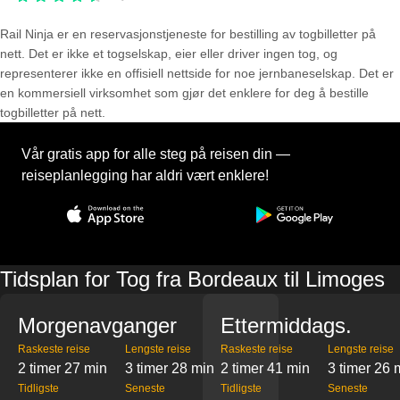
Rail Ninja er en reservasjons­tjeneste for bestilling av togbilletter på
nett. Det er ikke et togselskap, eier eller driver ingen tog, og
representerer ikke en offisiell nettside for noe jernbaneselskap. Det er
en kommersiell virksomhet som gjør det enklere for deg å bestille
togbilletter på nett.
Vår gratis app for alle steg på reisen din —
reiseplanlegging har aldri vært enklere!
Tidsplan for Tog fra Bordeaux til Limoges
Morgenavganger
Ettermiddags.
Raskeste reise
Lengste reise
Raskeste reise
Lengste reise
2 timer 27 min
3 timer 28 min
2 timer 41 min
3 timer 26 
Tidligste
Seneste
Tidligste
Seneste