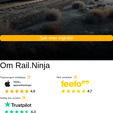
Søk etter togruter
Om Rail.Ninja
9 / 10
basert på 1 anmeldels
Topprangert mobilapp
Helt utmerket
Veldig bra vurdert