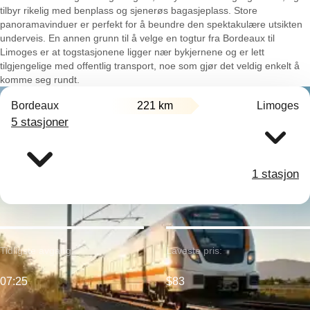
tilbyr rikelig med benplass og sjenerøs bagasjeplass. Store
panoramavinduer er perfekt for å beundre den spektakulære utsikten
underveis. En annen grunn til å velge en togtur fra Bordeaux til
Limoges er at togstasjonene ligger nær bykjernene og er lett
tilgjengelige med offentlig transport, noe som gjør det veldig enkelt å
komme seg rundt.
Bordeaux
221 km
Limoges
5 stasjoner
1 stasjon
Tidligste avgang:
Laveste pris:
07:25
$83