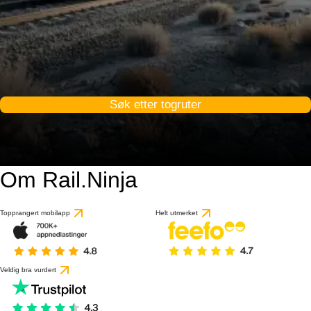
Søk etter togruter
Om Rail.Ninja
Topprangert mobilapp
Helt utmerket
Veldig bra vurdert