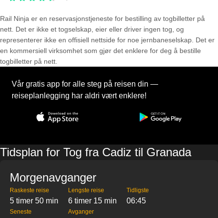
Rail Ninja er en reservasjons­tjeneste for bestilling av togbilletter på
nett. Det er ikke et togselskap, eier eller driver ingen tog, og
representerer ikke en offisiell nettside for noe jernbaneselskap. Det er
en kommersiell virksomhet som gjør det enklere for deg å bestille
togbilletter på nett.
Vår gratis app for alle steg på reisen din —
reiseplanlegging har aldri vært enklere!
Tidsplan for Tog fra Cadiz til Granada
Morgenavganger
Raskeste reise
Lengste reise
Tidligste
5 timer 50 min
6 timer 15 min
06:45
Seneste
Avganger