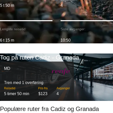
5 t 50 m
4
Lengste reisetid:
Siste avganger:
6 t 15 m
10:50
Tog på ruten Cadiz - Granada
MD
Tren med 1 overføring
Reisetid
Pris fra
Avganger
5 timer 50 min
$123
4
Populære ruter fra Cadiz og Granada