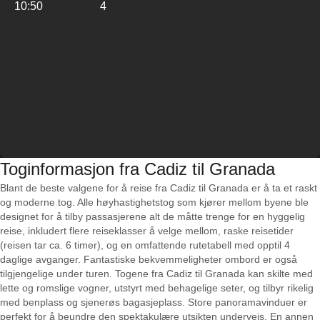
10:50
4
Toginformasjon fra Cadiz til Granada
Blant de beste valgene for å reise fra Cadiz til Granada er å ta et raskt
og moderne tog. Alle høyhastighetstog som kjører mellom byene ble
designet for å tilby passasjerene alt de måtte trenge for en hyggelig
reise, inkludert flere reiseklasser å velge mellom, raske reisetider
(reisen tar ca. 6 timer), og en omfattende rutetabell med opptil 4
daglige avganger. Fantastiske bekvemmeligheter ombord er også
tilgjengelige under turen. Togene fra Cadiz til Granada kan skilte med
lette og romslige vogner, utstyrt med behagelige seter, og tilbyr rikelig
med benplass og sjenerøs bagasjeplass. Store panoramavinduer er
perfekt for å beundre den spektakulære utsikten underveis. En annen