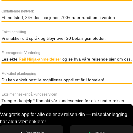
Omfattende nettverk
Ett nettsted, 34+ destinasjoner, 700+ ruter rundt om i verden.
Enkel bestilling
Vi snakker ditt språk og tilbyr over 20 betalingsmetoder.
Fremragende Vurdering
Les ekte
Rail Ninja-anmeldelser
og se hva våre reisende sier om oss.
Fleksibel planlegging
Du kan enkelt bestille togbilletter opptil ett år i forveien!
Ekte mennesker på kundeservicen
Trenger du hjelp? Kontakt vår kundeservice før eller under reisen.
Vår gratis app for alle deler av reisen din — reiseplanlegging
har aldri vært enklere!