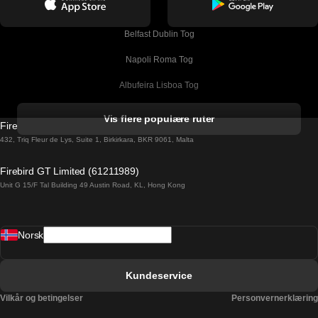
Belfast Dublin Tog
Napoli Roma Tog
Albufeira Lisboa Tog
Alicante Madrid Tog
Vis flere populære ruter
Firebird GT Limited (OC 1451)
Barcelona Madrid Tog
432, Triq Fleur de Lys, Suite 1, Birkirkara, BKR 9061, Malta
Barcelona Malaga Tog
Firebird GT Limited (61211989)
Unit G 15/F Tal Building 49 Austin Road, KL, Hong Kong
Barcelona Sevilla Tog
Barcelona Valencia Tog
Norsk
Bergen Oslo Tog
Berlin Praha Tog
Kundeservice
Bratislava Budapest Tog
Vilkår og betingelser
Personvernerklæring
Budapest Bratislava Tog