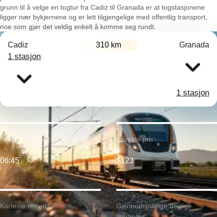
grunn til å velge en togtur fra Cadiz til Granada er at togstasjonene
ligger nær bykjernene og er lett tilgjengelige med offentlig transport,
noe som gjør det veldig enkelt å komme seg rundt.
Cadiz
310 km
Granada
1 stasjon
1 stasjon
Tidligste avgang:
Laveste pris:
06:45
$123
Korteste reisetid:
Gjennomsnittlige daglige
avganger: