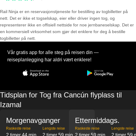
Rail Ninja er en reservasjons­tjeneste for bestilling av togbilletter på
nett. Det er ikke et togselskap, eier eller driver ingen tog, og
representerer ikke en offisiell nettside for noe jernbaneselskap. Det er
en kommersiell virksomhet som gjør det enklere for deg å bestille
togbilletter på nett.
Vår gratis app for alle steg på reisen din —
reiseplanlegging har aldri vært enklere!
Tidsplan for Tog fra Cancún flyplass til
Izamal
Morgenavganger
Ettermiddags.
Raskeste reise
Lengste reise
Raskeste reise
Lengste reise
2 timer 44 min
2 timer 59 min
2 timer 59 min
2 timer 59 