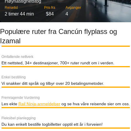
Høyhastighetstog
Reisetid
Pris fra
Avganger
2 timer 44 min
$84
4
Populære ruter fra Cancún flyplass og
Izamal
Omfattende nettverk
Ett nettsted, 34+ destinasjoner, 700+ ruter rundt om i verden.
Enkel bestilling
Vi snakker ditt språk og tilbyr over 20 betalingsmetoder.
Fremragende Vurdering
Les ekte
Rail Ninja-anmeldelser
og se hva våre reisende sier om oss.
Fleksibel planlegging
Du kan enkelt bestille togbilletter opptil ett år i forveien!