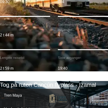
09:30
$84
Korteste reisetid:
Gjennomsnittlige daglige
avganger:
2 t 44 m
4
Lengste reisetid:
Siste avganger:
2 t 59 m
19:40
Tog på ruten Cancún flyplass - Izamal
Tren Maya