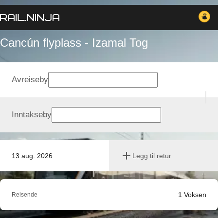
Cancún flyplass - Izamal Tog
Avreiseby
Inntakseby
13 aug. 2026
Legg til retur
1
Voksen
Reisende