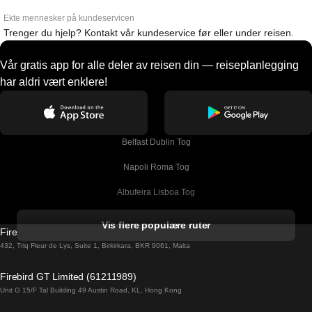
Ekte mennesker på kundeservicen
Trenger du hjelp? Kontakt vår kundeservice før eller under reisen.
Vår gratis app for alle deler av reisen din — reiseplanlegging
har aldri vært enklere!
Belfast Dublin Tog
Napoli Roma Tog
Albufeira Lisboa Tog
Alicante Madrid Tog
Vis flere populære ruter
Firebird GT Limited (OC 1451)
Barcelona Madrid Tog
432, Triq Fleur de Lys, Suite 1, Birkirkara, BKR 9061, Malta
Barcelona Malaga Tog
Firebird GT Limited (61211989)
Unit G 15/F Tal Building 49 Austin Road, KL, Hong Kong
Barcelona Sevilla Tog