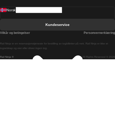
Barcelona Valencia Tog
Norsk
Bergen Oslo Tog
Berlin Praha Tog
Kundeservice
Bratislava Budapest Tog
Vilkår og betingelser
Personvernerklæring
Budapest Bratislava Tog
Rail Ninja er en reservasjons­tjeneste for bestilling av togbilletter på nett. Rail Ninja er ikke et
Budapest Prague Tog
togselskap og eier eller driver ingen tog.
Rail Ninja ®
All Rights Reserved © 2026
Budapest Wien Tog
Busan Cheonan Tog
Busan Seoul Tog
Canberra Sydney Tog
Changwon Seoul Tog
Cheonan Busan Tog
Coimbra Lisboa Tog