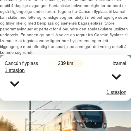
opptil 4 daglige avganger. Fantastiske bekvemmeligheter ombord er
også tilgjengelige under turen. Togene fra Cancún flyplass til Izamal
kan skilte med lette og romslige vogner, utstyrt med behagelige seter,
og tilbyr rikelig med benplass og sjenerøs bagasjeplass. Store
panoramavinduer er perfekt for å beundre den spektakulære utsikten
underveis. En annen grunn til å velge en togtur fra Cancún flyplass til
Izamal er at togstasjonene ligger nær bykjernene og er lett
tilgjengelige med offentlig transport, noe som gjør det veldig enkelt å
komme seg rundt.
Cancún flyplass
239 km
Izamal
1 stasjon
1 stasjon
Tidligste avgang:
Laveste pris: