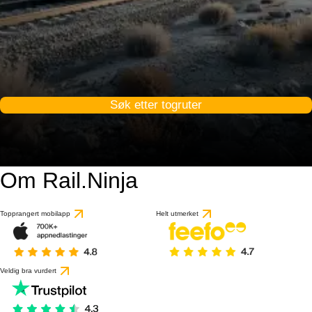
Søk etter togruter
Om Rail.Ninja
Topprangert mobilapp
Helt utmerket
Veldig bra vurdert