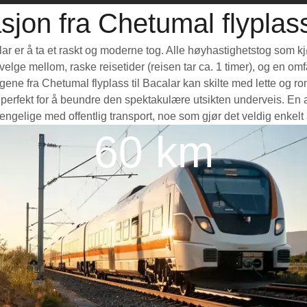
jon fra Chetumal flyplass
alar er å ta et raskt og moderne tog. Alle høyhastighetstog som k
å velge mellom, raske reisetider (reisen tar ca. 1 timer), og en o
e fra Chetumal flyplass til Bacalar kan skilte med lette og roms
rfekt for å beundre den spektakulære utsikten underveis. En ann
gjengelige med offentlig transport, noe som gjør det veldig enkel
60 km