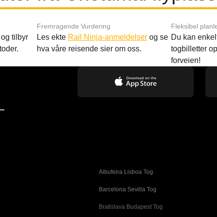
Fremragende Vurdering
Fleksibel planl
og tilbyr
Les ekte
Rail Ninja-anmeldelser
og se
Du kan enkelt
toder.
hva våre reisende sier om oss.
togbilletter opp
forveien!
—
Albufeira Lisboa Tog
g
Barcelona Sevilla Tog
Bratislava Budapest Tog