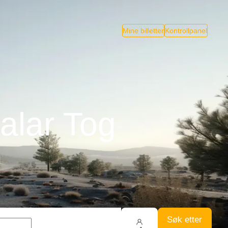
Mine billetter
Kontrollpanel
alar Tog
Søk etter