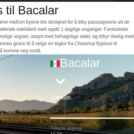
 til Bacalar
jører mellom byene ble designet for å tilby passasjerene alt de
mfattende rutetabell med opptil 1 daglige avganger. Fantastiske
lige vogner, utstyrt med behagelige seter, og tilbyr rikelig med
en grunn til å velge en togtur fra Chetumal flyplass til
t å komme seg rundt.
Bacalar
1 stasjon
Tidligste avgang: