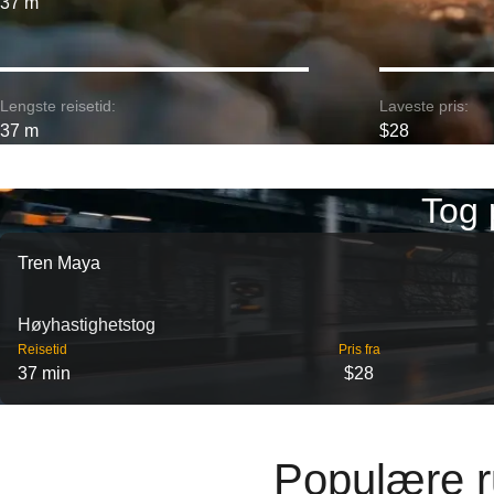
37 m
Lengste reisetid:
Laveste pris:
37 m
$28
Tog 
Tren Maya
Høyhastighetstog
Reisetid
Pris fra
37 min
$28
Populære ru