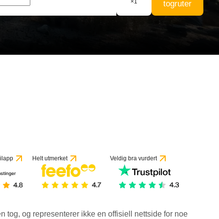
×
1
togruter
ilapp
Helt utmerket
Veldig bra vurdert
en tog, og representerer ikke en offisiell nettside for noe