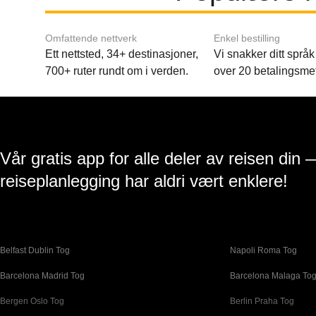
Omfattende nettverk
Enkel bestilling
Ett nettsted, 34+ destinasjoner,
Vi snakker ditt språk 
700+ ruter rundt om i verden.
over 20 betalingsme
Vår gratis app for alle deler av reisen din 
reiseplanlegging har aldri vært enklere!
Belfast Dublin Tog
Napoli Roma Tog
Barcelona Madrid Tog
Barcelona Malaga To
Bergen Oslo Tog
Berlin Praha Tog