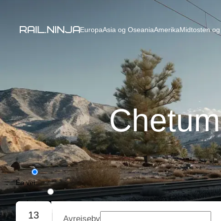
Europa
Asia og Oseania
Amerika
Midtosten og 
Chetuma
Én vei
Tur/retur
13
Avreiseby