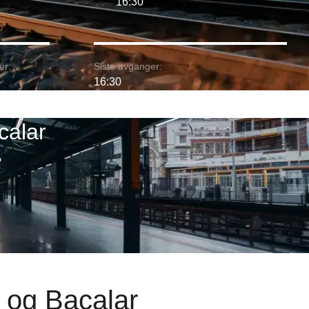
16:30
er:
Siste avganger:
16:30
calar
s og Bacalar