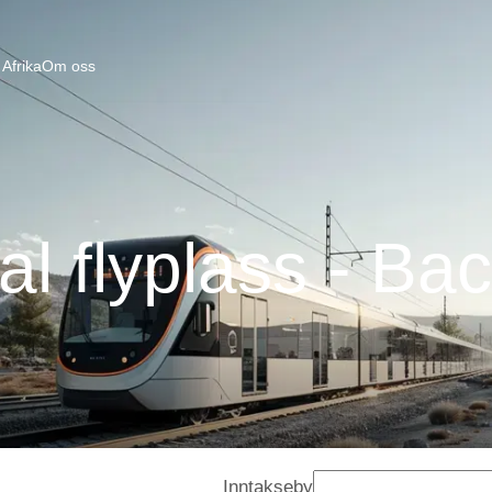
Afrika
Om oss
l flyplass - Bac
Inntakseby