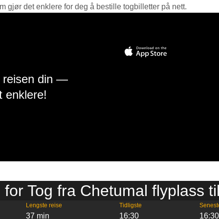
jør det enklere for deg å bestille togbilletter på nett.
å reisen din —
t enklere!
 for Tog fra Chetumal flyplass ti
Lengste reise
Tidligste
Senest
37 min
16:30
16:3