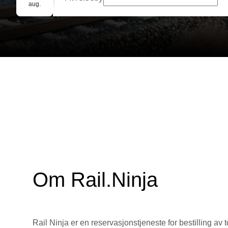
Gruppebooking
aug.
Om Rail.Ninja
Rail Ninja er en reservasjons­tjeneste for bestilling av t