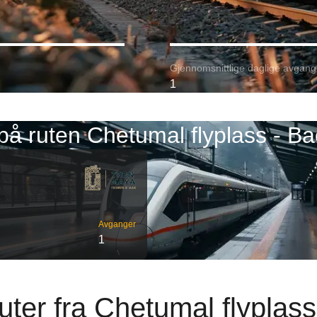
Gjennomsnittlige daglige avgang
1
på ruten Chetumal flyplass - Ba
Avganger
1
ter fra Chetumal flyplas