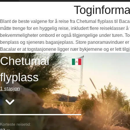
Toginformas
Blant de beste valgene for å reise fra Chetumal flyplass til Bac
måtte trenge for en hyggelig reise, inkludert flere reiseklasser 
bekvemmeligheter ombord er også tilgjengelige under turen. Togen
benplass og sjenerøs bagasjeplass. Store panoramavinduer er pe
Bacalar er at togstasjonene ligger nær bykjernene og er lett til
Chetumal
flyplass
1 stasjon
Korteste reisetid: