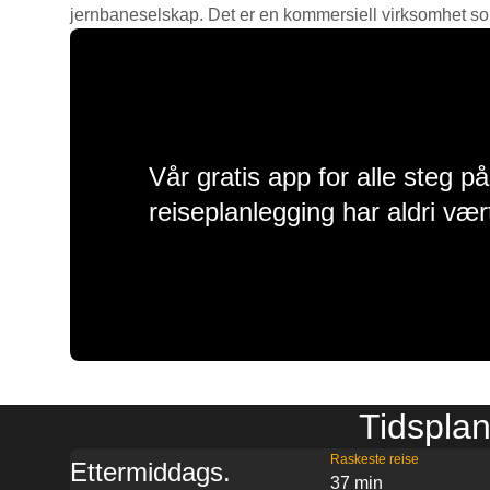
jernbaneselskap. Det er en kommersiell virksomhet som g
Vår gratis app for alle steg p
reiseplanlegging har aldri vær
Tidsplan
Raskeste reise
Ettermiddags.
37 min