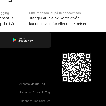
egging
Ekte mennesker på kundeservicen
 bestille
Trenger du hjelp? Kontakt vår
til ett år i
kundeservice før eller under reisen.
Alicante Madrid Tog
Barcelona Valencia Tog
Budapest Bratislava Tog