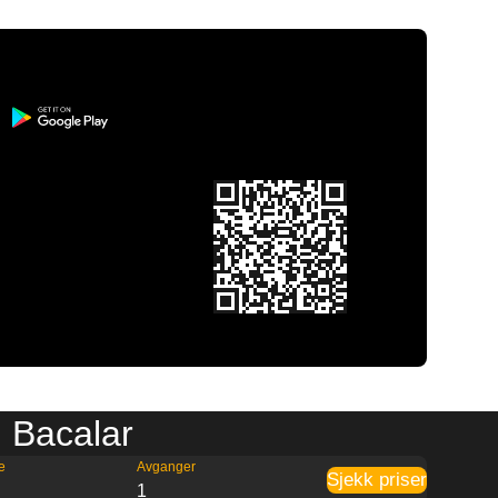
l Bacalar
e
Avganger
Sjekk priser
0
1