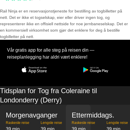
Rail Ninja er en reservasjons­tjeneste for bestilling av togbilletter på
nett. Det er ikke et togselskap, eier eller driver ingen tog, og
representerer ikke en offisiell nettside for noe jernbaneselskap. Det er
en kommersiell virksomhet som gjør det enklere for deg å bestille
togbilletter på nett.
Vår gratis app for alle steg på reisen din —
reiseplanlegging har aldri vært enklere!
Tidsplan for Tog fra Coleraine til
Londonderry (Derry)
Morgenavganger
Ettermiddags.
Raskeste reise
Lengste reise
Raskeste reise
Lengste reise
39 min
39 min
39 min
39 min