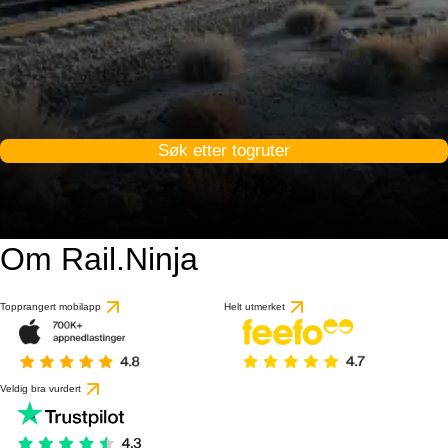
Søk etter togruter
Om Rail.Ninja
Topprangert mobilapp
Helt utmerket
Veldig bra vurdert