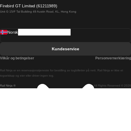
Barcelona Malaga Tog
Firebird GT Limited (61211989)
Unit G 15/F Tal Building 49 Austin Road, KL, Hong Kong
Barcelona Sevilla Tog
Barcelona Valencia Tog
Norsk
Bergen Oslo Tog
Berlin Praha Tog
Kundeservice
Bratislava Budapest Tog
Vilkår og betingelser
Personvernerklæring
Budapest Bratislava Tog
Rail Ninja er en reservasjons­tjeneste for bestilling av togbilletter på nett. Rail Ninja er ikke et
Budapest Prague Tog
togselskap og eier eller driver ingen tog.
Rail Ninja ®
All Rights Reserved © 2026
Budapest Wien Tog
Busan Cheonan Tog
Busan Seoul Tog
Canberra Sydney Tog
Changwon Seoul Tog