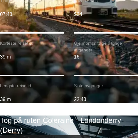
Tidligste avgang:
Laveste pris:
07:43
$34
Korteste reisetid:
Gjennomsnittlige daglige
avganger:
39 m
16
Lengste reisetid:
Siste avganger:
39 m
22:43
Tog på ruten Coleraine - Londonderry
(Derry)