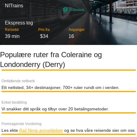
NITrains
Ekspress tog
Reisetid
Pris fra
Avganger
39 min
$34
16
Populære ruter fra Coleraine og
Londonderry (Derry)
Omfattende nettverk
Ett nettsted, 34+ destinasjoner, 700+ ruter rundt om i verden.
Enkel bestilling
Vi snakker ditt språk og tilbyr over 20 betalingsmetoder.
Fremragende Vurdering
Les ekte
Rail Ninja-anmeldelser
og se hva våre reisende sier om oss.