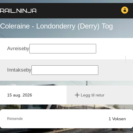
Coleraine - Londonderry (Derry) Tog
Avreiseby
Inntakseby
15 aug. 2026
Legg til retur
1
Voksen
Reisende