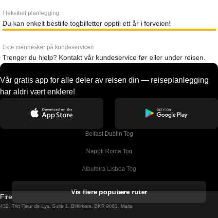
Fleksibel planlegging
Du kan enkelt bestille togbilletter opptil ett år i forveien!
Ekte mennesker på kundeservicen
Trenger du hjelp? Kontakt vår kundeservice før eller under reisen.
Vår gratis app for alle deler av reisen din — reiseplanlegging
har aldri vært enklere!
Belfast Dublin Tog
Napoli Roma Tog
Albufeira Lisboa Tog
Alicante Madrid Tog
Vis flere populære ruter
Firebird GT Limited (OC 1451)
Barcelona Madrid Tog
432, Triq Fleur de Lys, Suite 1, Birkirkara, BKR 9061, Malta