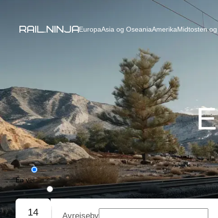
Europa
Asia og Oseania
Amerika
Midtosten og 
E
Én vei
Tur/retur
14
Avreiseby