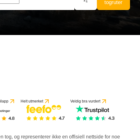
×
1
togruter
ilapp
Helt utmerket
Veldig bra vurdert
en tog, og representerer ikke en offisiell nettside for noe