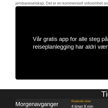
jernbaneselskap. Det er en kommersiell virksomhet som g
Vår gratis app for alle steg p
reiseplanlegging har aldri vær
Ti
Raskeste reise
Morgenavganger
4 timer 8 min