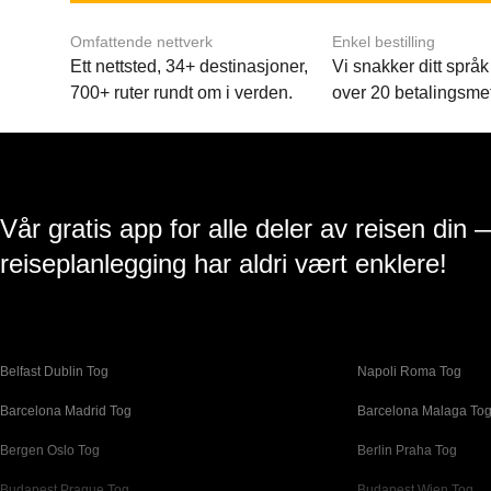
Omfattende nettverk
Enkel bestilling
Ett nettsted, 34+ destinasjoner,
Vi snakker ditt språk 
700+ ruter rundt om i verden.
over 20 betalingsme
Vår gratis app for alle deler av reisen din 
reiseplanlegging har aldri vært enklere!
Belfast Dublin Tog
Napoli Roma Tog
Barcelona Madrid Tog
Barcelona Malaga To
Bergen Oslo Tog
Berlin Praha Tog
Budapest Prague Tog
Budapest Wien Tog