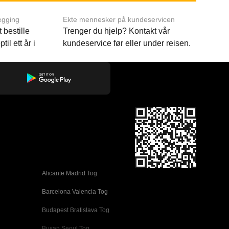
egging
Ekte mennesker på kundeservicen
 bestille
Trenger du hjelp? Kontakt vår
til ett år i
kundeservice før eller under reisen.
Alicante Madrid Tog
Barcelona Valencia Tog
Budapest Bratislava Tog
Busan Seoul Tog