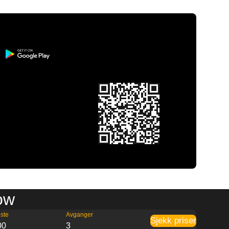
low
ste
Avganger
Sjekk priser
00
3