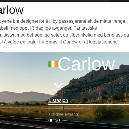
arlow
byene ble designet for å tilby passasjerene alt de måtte trenge
etabell med opptil 3 daglige avganger. Fantastiske
 utstyrt med behagelige seter, og tilbyr rikelig med benplass og
å velge en togtur fra Ennis til Carlow er at togstasjonene
Carlow
1 stasjon
Tidligste avgang:
06:50