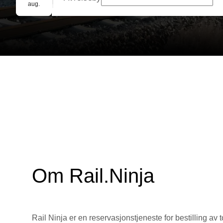
Gruppebooking
aug.
Om Rail.Ninja
Rail Ninja er en reservasjons­tjeneste for bestilling av t