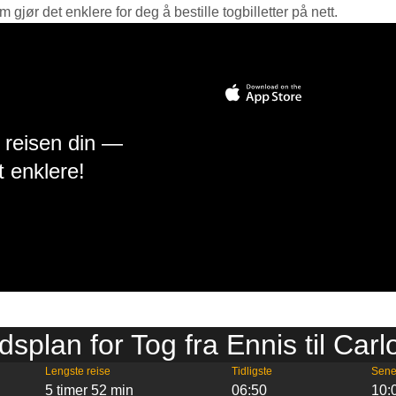
jør det enklere for deg å bestille togbilletter på nett.
å reisen din —
t enklere!
dsplan for Tog fra Ennis til Car
Lengste reise
Tidligste
Sene
5 timer 52 min
06:50
10: