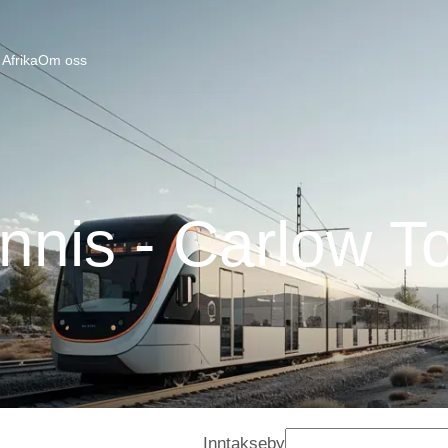
Afrika
Om oss
nnis - Carlow T
Inntakseby