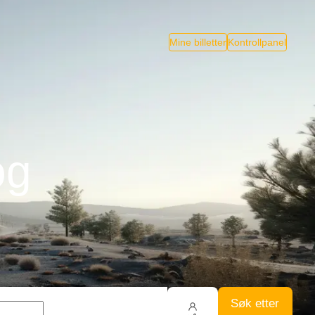
Mine billetter
Kontrollpanel
og
Søk etter