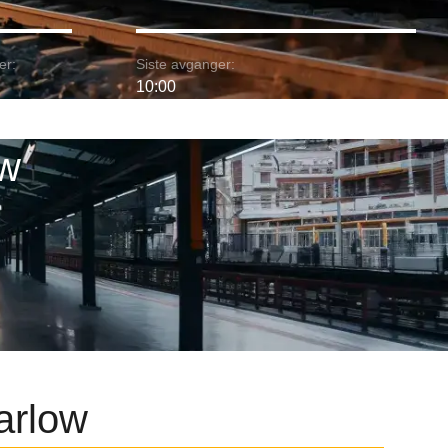
er:
Siste avganger:
10:00
ow
arlow