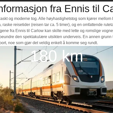
nformasjon fra Ennis til C
et raskt og moderne tog. Alle høyhastighetstog som kjører mellom 
m, raske reisetider (reisen tar ca. 5 timer), og en omfattende rut
ne fra Ennis til Carlow kan skilte med lette og romslige vogner,
eundre den spektakulære utsikten underveis. En annen grunn til 
nsport, noe som gjør det veldig enkelt å komme seg rundt.
180 km