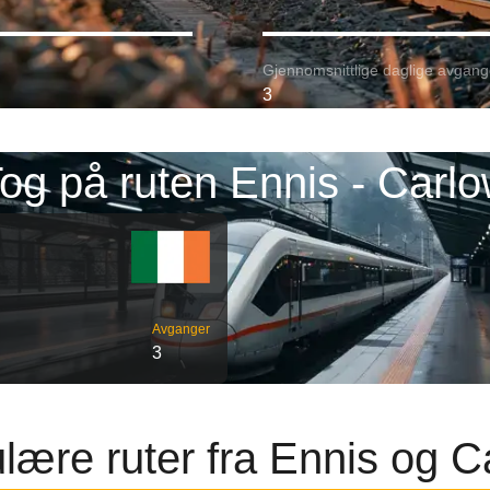
Gjennomsnittlige daglige avgang
3
og på ruten Ennis - Carl
Avganger
3
lære ruter fra Ennis og C