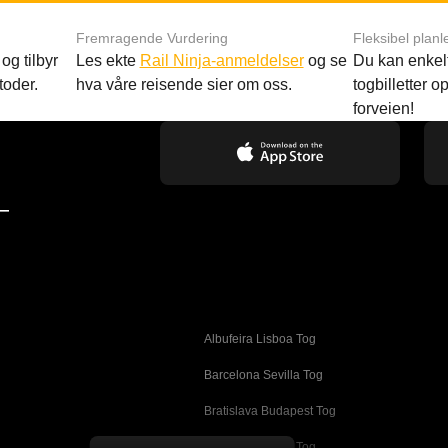
Fremragende Vurdering
Fleksibel planl
og tilbyr
Les ekte
Rail Ninja-anmeldelser
og se
Du kan enkelt
toder.
hva våre reisende sier om oss.
togbilletter opp
forveien!
—
Albufeira Lisboa Tog
g
Barcelona Sevilla Tog
Bratislava Budapest Tog
Busan Cheonan Tog