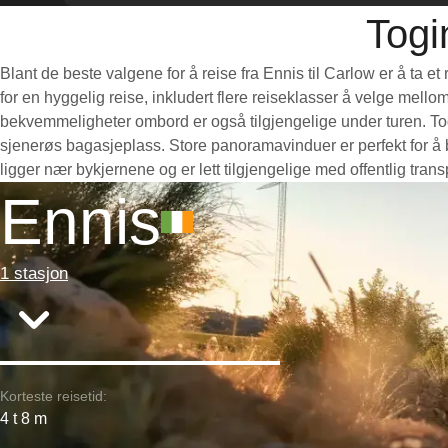
Togi
Blant de beste valgene for å reise fra Ennis til Carlow er å ta 
for en hyggelig reise, inkludert flere reiseklasser å velge mello
bekvemmeligheter ombord er også tilgjengelige under turen. Toge
sjenerøs bagasjeplass. Store panoramavinduer er perfekt for å b
ligger nær bykjernene og er lett tilgjengelige med offentlig tra
Ennis
1 stasjon
Korteste reisetid:
4 t 8 m